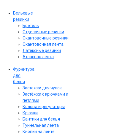
Бельевые
резинки
Бретель
Отделочные резинки
Окантовочные резинки
Окантовочная лента
Латексные резинки
Атласная лента
Фурнитура
для
белья
Застежки для чулок
Застёжки с крючками и
петлями
Кольца и регуляторы
Крючки
Бантики для белья
Туннельная лента
Кнопки на ленте