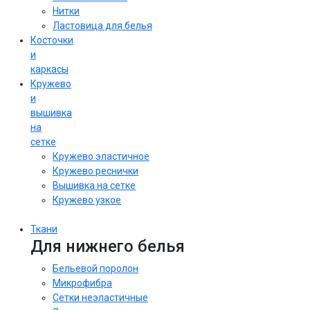
Нитки
Ластовица для белья
Косточки
и
каркасы
Кружево
и
вышивка
на
сетке
Кружево эластичное
Кружево реснички
Вышивка на сетке
Кружево узкое
Ткани
Для нижнего белья
Бельевой поролон
Микрофибра
Сетки неэластичные