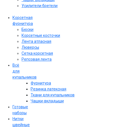
Усилители бретели
Корсетная
фурнитура
Бюски
Корсетные косточки
Лента атласная
Люверсы
Сетка корсетная
Репсовая лента
Всё
для
купальников
Фурнитура
Резинка латексная
Ткани для купальников
Чашки-вкладыши
Готовые
наборы
Нитки
швейные