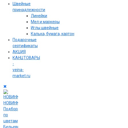
Швейные
принадлежности
Линейки
Мел и маркеры
Иглы швейные
Калька, бумага, картон
Подарочные
сертификаты
АКЦИЯ
КАНЦТОВАРЫ
-
veina-
market.ru
НОВИНКИ
Подборки
по
цветам
Бельевые