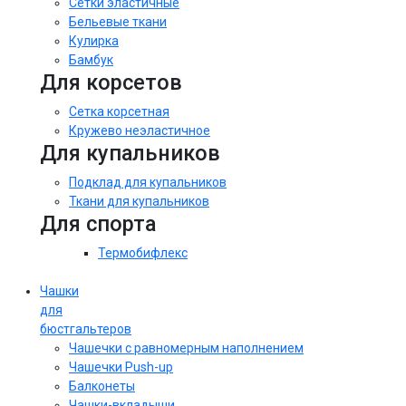
Сетки эластичные
Бельевые ткани
Кулирка
Бамбук
Для корсетов
Сетка корсетная
Кружево неэластичное
Для купальников
Подклад для купальников
Ткани для купальников
Для спорта
Термобифлекс
Чашки
для
бюстгальтеров
Чашечки с равномерным наполнением
Чашечки Push-up
Балконеты
Чашки-вкладыши