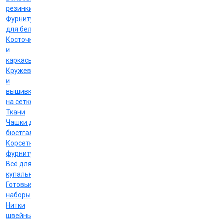
резинки
Фурнитура
для белья
Косточки
и
каркасы
Кружево
и
вышивка
на сетке
Ткани
Чашки для
бюстгальтеров
Корсетная
фурнитура
Всё для
купальников
Готовые
наборы
Нитки
швейные