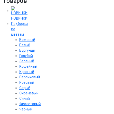
товаров
НОВИНКИ
Подборки
по
цветам
Бежевый
Белый
Бургунди
Голубой
Зелёный
Кофейный
Красный
Персиковый
Розовый
Серый
Сиреневый
Cиний
Фиолетовый
Чёрный