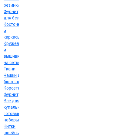
резинки
Фурнитура
для белья
Косточки
и
каркасы
Кружево
и
вышивка
на сетке
Ткани
Чашки для
бюстгальтеров
Корсетная
фурнитура
Всё для
купальников
Готовые
наборы
Нитки
швейные