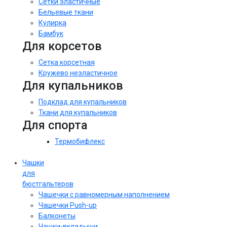
Сетки эластичные
Бельевые ткани
Кулирка
Бамбук
Для корсетов
Сетка корсетная
Кружево неэластичное
Для купальников
Подклад для купальников
Ткани для купальников
Для спорта
Термобифлекс
Чашки
для
бюстгальтеров
Чашечки с равномерным наполнением
Чашечки Push-up
Балконеты
Чашки-вкладыши