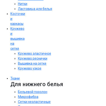
Нитки
Ластовица для белья
Косточки
и
каркасы
Кружево
и
вышивка
на
сетке
Кружево эластичное
Кружево реснички
Вышивка на сетке
Кружево узкое
Ткани
Для нижнего белья
Бельевой поролон
Микрофибра
Сетки неэластичные