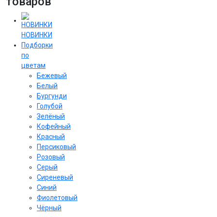
товаров
НОВИНКИ
Подборки
по
цветам
Бежевый
Белый
Бургунди
Голубой
Зелёный
Кофейный
Красный
Персиковый
Розовый
Серый
Сиреневый
Cиний
Фиолетовый
Чёрный