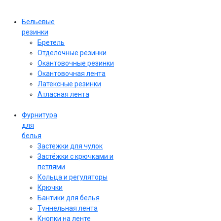
Бельевые
резинки
Бретель
Отделочные резинки
Окантовочные резинки
Окантовочная лента
Латексные резинки
Атласная лента
Фурнитура
для
белья
Застежки для чулок
Застёжки с крючками и
петлями
Кольца и регуляторы
Крючки
Бантики для белья
Туннельная лента
Кнопки на ленте