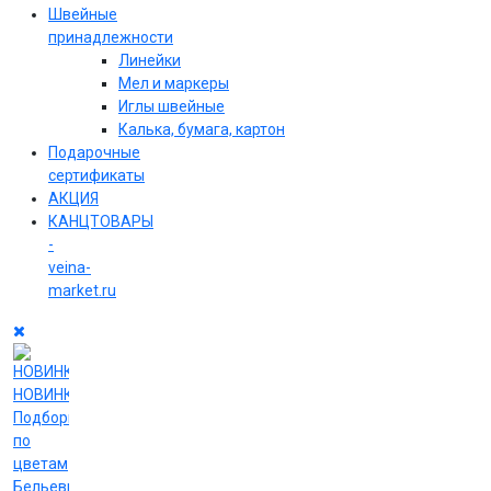
Швейные
принадлежности
Линейки
Мел и маркеры
Иглы швейные
Калька, бумага, картон
Подарочные
сертификаты
АКЦИЯ
КАНЦТОВАРЫ
-
veina-
market.ru
НОВИНКИ
Подборки
по
цветам
Бельевые