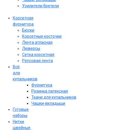
Усилители бретели
Корсетная
фурнитура
Бюски
Корсетные косточки
Лента атласная
Люверсы
Сетка корсетная
Репсовая лента
Всё
для
купальников
Фурнитура
Резинка латексная
Ткани для купальников
Чашки-вкладыши
Готовые
наборы
Нитки
швейные