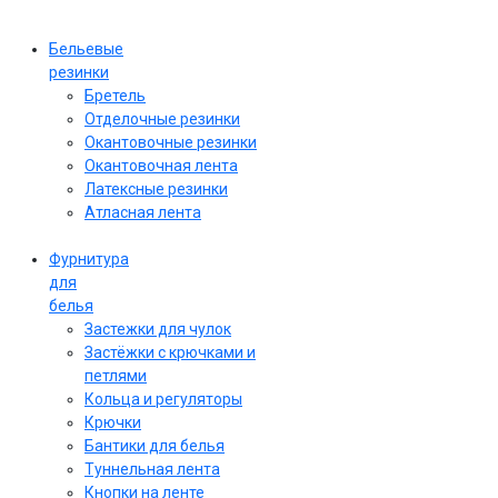
Бельевые
резинки
Бретель
Отделочные резинки
Окантовочные резинки
Окантовочная лента
Латексные резинки
Атласная лента
Фурнитура
для
белья
Застежки для чулок
Застёжки с крючками и
петлями
Кольца и регуляторы
Крючки
Бантики для белья
Туннельная лента
Кнопки на ленте