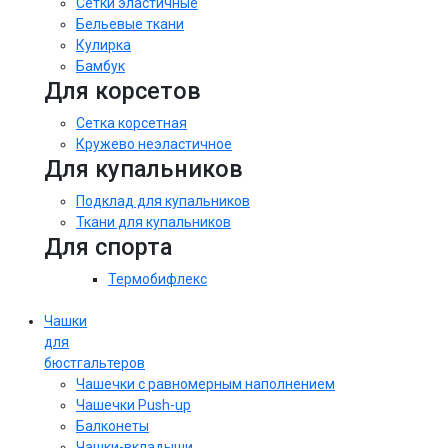
Сетки эластичные
Бельевые ткани
Кулирка
Бамбук
Для корсетов
Сетка корсетная
Кружево неэластичное
Для купальников
Подклад для купальников
Ткани для купальников
Для спорта
Термобифлекс
Чашки
для
бюстгальтеров
Чашечки с равномерным наполнением
Чашечки Push-up
Балконеты
Чашки-вкладыши