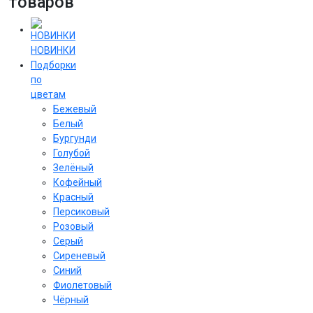
товаров
НОВИНКИ
Подборки
по
цветам
Бежевый
Белый
Бургунди
Голубой
Зелёный
Кофейный
Красный
Персиковый
Розовый
Серый
Сиреневый
Cиний
Фиолетовый
Чёрный