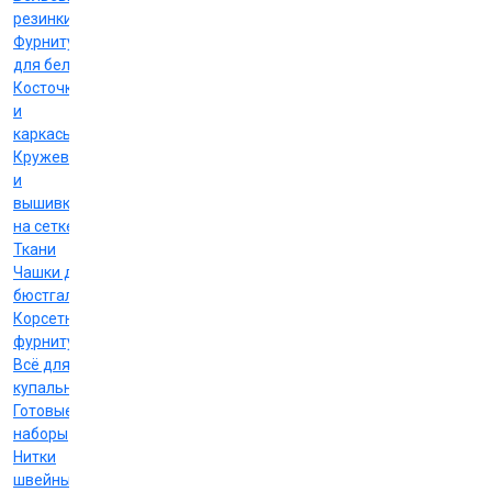
резинки
Фурнитура
для белья
Косточки
и
каркасы
Кружево
и
вышивка
на сетке
Ткани
Чашки для
бюстгальтеров
Корсетная
фурнитура
Всё для
купальников
Готовые
наборы
Нитки
швейные