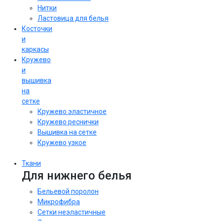
Нитки
Ластовица для белья
Косточки
и
каркасы
Кружево
и
вышивка
на
сетке
Кружево эластичное
Кружево реснички
Вышивка на сетке
Кружево узкое
Ткани
Для нижнего белья
Бельевой поролон
Микрофибра
Сетки неэластичные