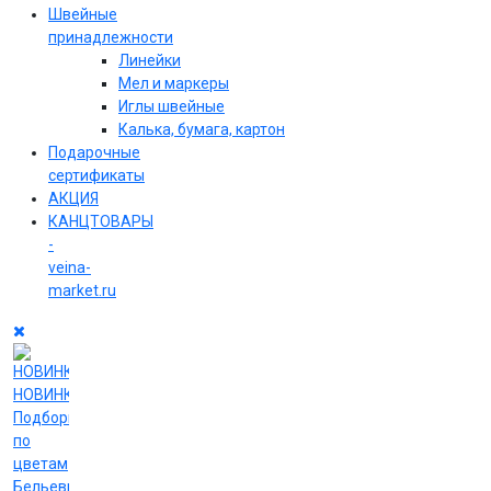
Швейные
принадлежности
Линейки
Мел и маркеры
Иглы швейные
Калька, бумага, картон
Подарочные
сертификаты
АКЦИЯ
КАНЦТОВАРЫ
-
veina-
market.ru
НОВИНКИ
Подборки
по
цветам
Бельевые