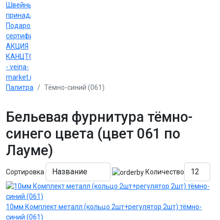
Швейные
принадлежности
Подарочные
сертификаты
АКЦИЯ
КАНЦТОВАРЫ
- veina-
market.ru
Палитра
Тёмно-синий (061)
Бельевая фурнитура тёмно-
синего цвета (цвет 061 по
Лауме)
Сортировка
Количество
10мм Комплект металл (кольцо 2шт+регулятор 2шт) тёмно-
синий (061)