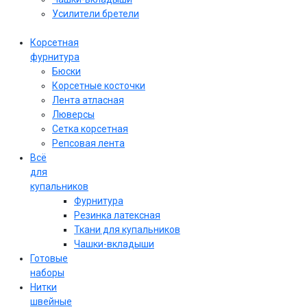
Усилители бретели
Корсетная
фурнитура
Бюски
Корсетные косточки
Лента атласная
Люверсы
Сетка корсетная
Репсовая лента
Всё
для
купальников
Фурнитура
Резинка латексная
Ткани для купальников
Чашки-вкладыши
Готовые
наборы
Нитки
швейные