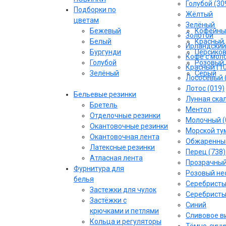
Голубой (30
Подборки по
Жёлтый
цветам
Зелёный
Бежевый
Кофейны
Золотой
Белый
Красный
Ирландский
Бургунди
Персико
Кофе с моло
Голубой
Розовый
Красный (1
Зелёный
Серый
Лососёвый 
Лотос (019)
Бельевые резинки
Лунная скал
Бретель
Ментол
Отделочные резинки
Молочный (
Окантовочные резинки
Морской тум
Окантовочная лента
Обжаренный
Латексные резинки
Перец (738)
Атласная лента
Прозрачны
Фурнитура для
Розовый не
белья
Серебрист
Застежки для чулок
Серебристы
Застёжки с
Синий
крючками и петлями
Сливовое ви
Кольца и регуляторы