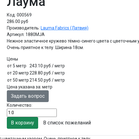
Лаума
Код:
000569
286.00 руб
Производитель:
Lauma Fabrics (Латвия)
Артикул:
1880MJA
Нежное эластичное кружево тёмно-синего цвета с цветочным 
Очень приятное к телу. Ширина 18см.
Цены
от 5 метр
243.10 руб
/ метр
от 20 метр
228.80 руб
/ метр
от 50 метр
214.50 руб
/ метр
Цена указана за
:
метр
Задать вопрос
Количество:
В список пожеланий
 цветочным узором. Очень приятное к телу.