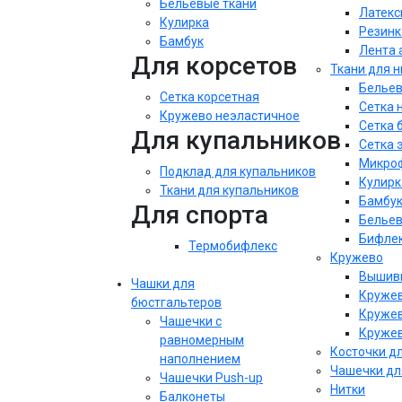
Бельевые ткани
Латекс
Кулирка
Резинк
Бамбук
Лента 
Для корсетов
Ткани для 
Бельев
Сетка корсетная
Сетка 
Кружево неэластичное
Сетка 
Для купальников
Сетка 
Микроф
Подклад для купальников
Кулирк
Ткани для купальников
Бамбу
Для спорта
Бельев
Бифле
Термобифлекс
Кружево
Вышивк
Чашки для
Кружев
бюстгальтеров
Кружев
Чашечки с
Кружев
равномерным
Косточки д
наполнением
Чашечки дл
Чашечки Push-up
Нитки
Балконеты