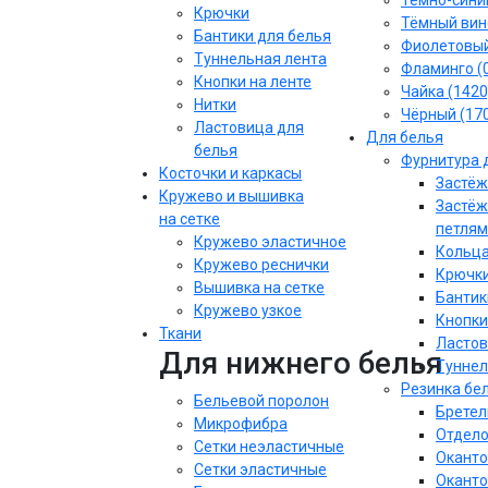
Тёмно-синий
Крючки
Тёмный вин
Бантики для белья
Фиолетовы
Туннельная лента
Фламинго (
Кнопки на ленте
Чайка (1420
Нитки
Чёрный (17
Ластовица для
Для белья
белья
Фурнитура 
Косточки и каркасы
Застёж
Кружево и вышивка
Застёж
на сетке
петлям
Кружево эластичное
Кольца
Кружево реснички
Крючки
Вышивка на сетке
Бантик
Кружево узкое
Кнопки
Ткани
Ластов
Для нижнего белья
Туннел
Резинка бе
Бельевой поролон
Бретел
Микрофибра
Отдело
Сетки неэластичные
Оканто
Сетки эластичные
Оканто