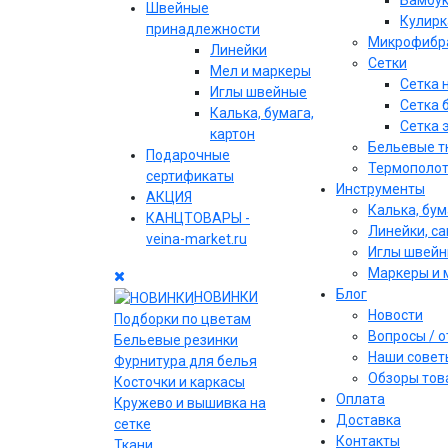
Бамбу
Швейные
Кулирк
принадлежности
Микрофибр
Линейки
Сетки
Мел и маркеры
Сетка 
Иглы швейные
Сетка 
Калька, бумага,
Сетка 
картон
Бельевые т
Подарочные
Термополо
сертификаты
Инструменты
АКЦИЯ
Калька, бум
КАНЦТОВАРЫ -
Линейки, с
veina-market.ru
Иглы швей
Маркеры и 
Блог
НОВИНКИ
Новости
Подборки по цветам
Вопросы / 
Бельевые резинки
Наши совет
Фурнитура для белья
Обзоры тов
Косточки и каркасы
Оплата
Кружево и вышивка на
Доставка
сетке
Контакты
Ткани