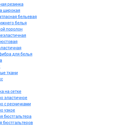
ная резинка
а широкая
атласная бельевая
нижнего белья
ой поролон
неэластичная
бюстовая
эластичная
ибра для белья
а
к
ые ткани
кс
а на сетке
о эластичное
о с ресничками
о узкое
ля бюстгальтера
я бюстгальтеров