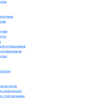
боры
орсетные
сная
етная
ента
в
для купальников
я купальников
дклад
оролон
а на сетке
о эластичное
о с ресничками