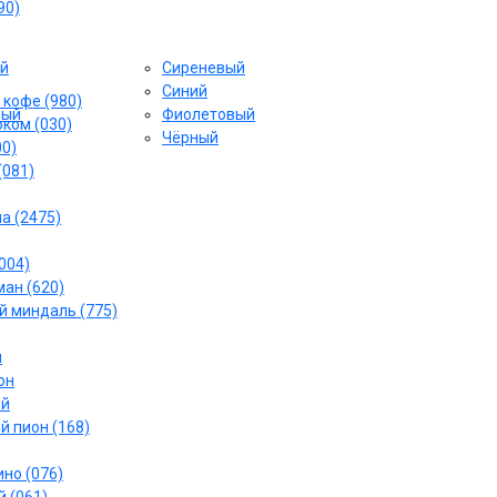
90)
й
Сиреневый
Cиний
 кофе (980)
вый
Фиолетовый
ком (030)
Чёрный
00)
(081)
а (2475)
004)
ан (620)
 миндаль (775)
й
он
ый
й пион (168)
но (076)