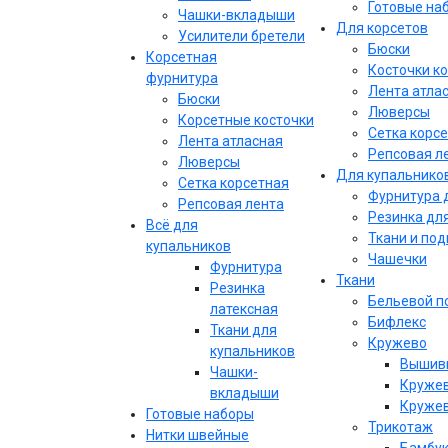
Готовые на
Чашки-вкладыши
Для корсетов
Усилители бретели
Бюски
Корсетная
Косточки к
фурнитура
Лента атла
Бюски
Люверсы
Корсетные косточки
Сетка корс
Лента атласная
Репсовая л
Люверсы
Для купальнико
Сетка корсетная
Фурнитура 
Репсовая лента
Резинка дл
Всё для
Ткани и по
купальников
Чашечки
Фурнитура
Ткани
Резинка
Бельевой п
латексная
Бифлекс
Ткани для
Кружево
купальников
Вышивк
Чашки-
Кружев
вкладыши
Кружев
Готовые наборы
Трикотаж
Нитки швейные