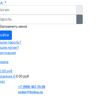
од
гин
роль
Показать пароль
Запомнить меня
ойти
были пароль?
были логин?
гистрация
рзина
 0.00 руб
бранное
0
0.00 руб
рес
+7 (999) 467-70-59
order@forbra.ru