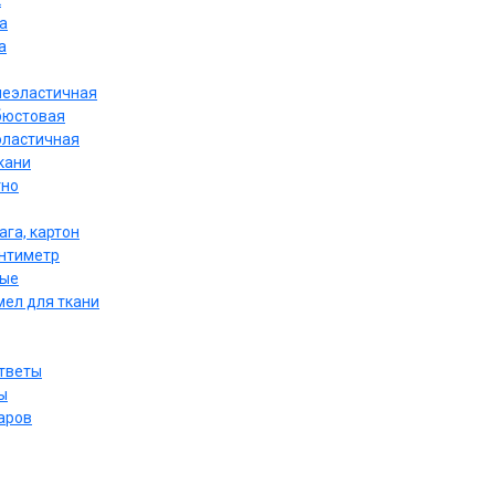
к
а
а
неэластичная
бюстовая
эластичная
кани
тно
ага, картон
антиметр
ные
мел для ткани
ответы
ы
аров