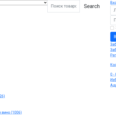
Вх
Search
Ло
Па
В
За
За
Ре
Ко
0
-
Из
Ад
26)
 вино (1006)