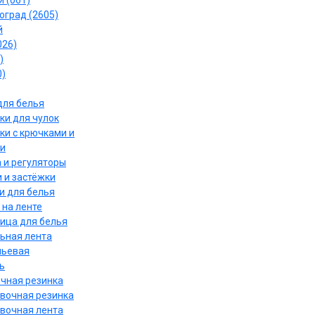
 (061)
оград (2605)
й
026)
)
0)
для белья
ки для чулок
ки с крючками и
и
 и регуляторы
 и застёжки
и для белья
 на ленте
ица для белья
ьная лента
льевая
ь
чная резинка
вочная резинка
вочная лента