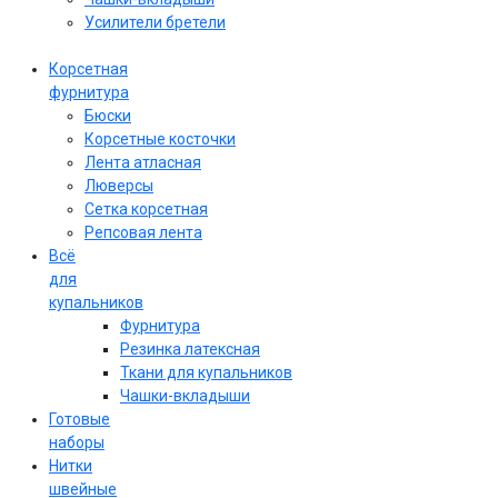
Усилители бретели
Корсетная
фурнитура
Бюски
Корсетные косточки
Лента атласная
Люверсы
Сетка корсетная
Репсовая лента
Всё
для
купальников
Фурнитура
Резинка латексная
Ткани для купальников
Чашки-вкладыши
Готовые
наборы
Нитки
швейные