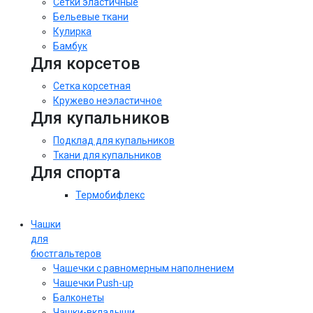
Сетки эластичные
Бельевые ткани
Кулирка
Бамбук
Для корсетов
Сетка корсетная
Кружево неэластичное
Для купальников
Подклад для купальников
Ткани для купальников
Для спорта
Термобифлекс
Чашки
для
бюстгальтеров
Чашечки с равномерным наполнением
Чашечки Push-up
Балконеты
Чашки-вкладыши