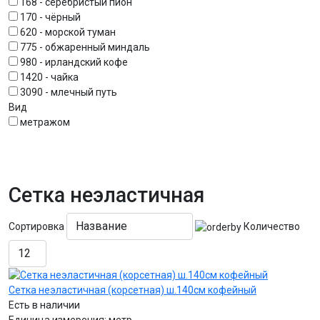
168 - серебристый пион
170 - чёрный
620 - морской туман
775 - обжаренный миндаль
980 - ирландский кофе
1420 - чайка
3090 - млечный путь
Вид
метражом
Сетка неэластичная
Сортировка
Количество
Сетка неэластичная (корсетная) ш.140см кофейный
Есть в наличии
Единица измерения:
метр