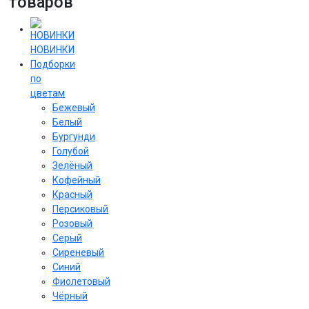
товаров
НОВИНКИ
Подборки
по
цветам
Бежевый
Белый
Бургунди
Голубой
Зелёный
Кофейный
Красный
Персиковый
Розовый
Серый
Сиреневый
Cиний
Фиолетовый
Чёрный