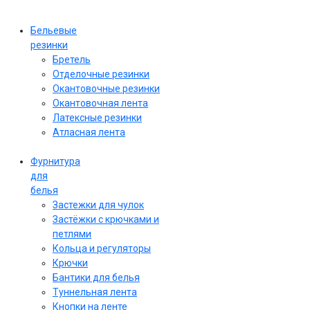
Бельевые
резинки
Бретель
Отделочные резинки
Окантовочные резинки
Окантовочная лента
Латексные резинки
Атласная лента
Фурнитура
для
белья
Застежки для чулок
Застёжки с крючками и
петлями
Кольца и регуляторы
Крючки
Бантики для белья
Туннельная лента
Кнопки на ленте