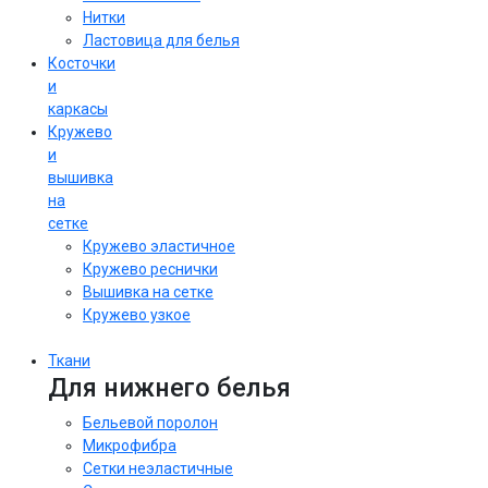
Нитки
Ластовица для белья
Косточки
и
каркасы
Кружево
и
вышивка
на
сетке
Кружево эластичное
Кружево реснички
Вышивка на сетке
Кружево узкое
Ткани
Для нижнего белья
Бельевой поролон
Микрофибра
Сетки неэластичные