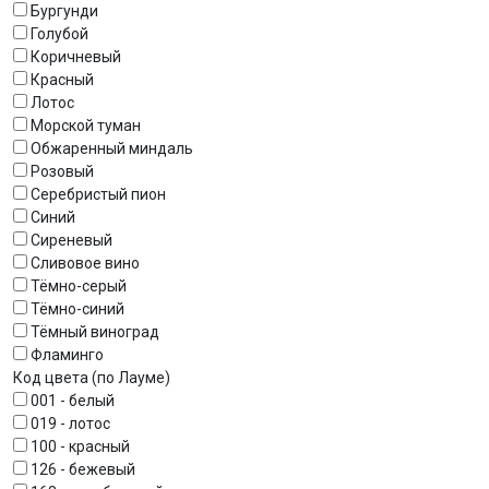
Бургунди
Голубой
Коричневый
Красный
Лотос
Морской туман
Обжаренный миндаль
Розовый
Серебристый пион
Синий
Сиреневый
Сливовое вино
Тёмно-серый
Тёмно-синий
Тёмный виноград
Фламинго
Код цвета (по Лауме)
001 - белый
019 - лотос
100 - красный
126 - бежевый