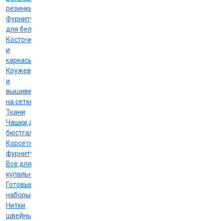
резинки
Фурнитура
для белья
Косточки
и
каркасы
Кружево
и
вышивка
на сетке
Ткани
Чашки для
бюстгальтеров
Корсетная
фурнитура
Всё для
купальников
Готовые
наборы
Нитки
швейные