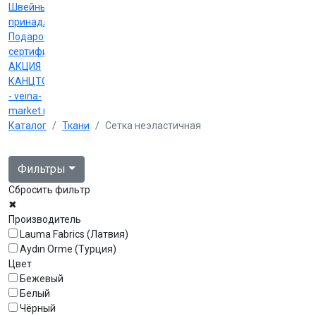
Швейные
принадлежности
Подарочные
сертификаты
АКЦИЯ
КАНЦТОВАРЫ
- veina-
market.ru
Каталог
Ткани
Сетка неэластичная
Фильтры
Сбросить фильтр
✖
Производитель
Lauma Fabrics (Латвия)
Aydın Orme (Турция)
Цвет
Бежевый
Белый
Чёрный