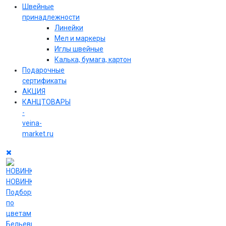
Швейные
принадлежности
Линейки
Мел и маркеры
Иглы швейные
Калька, бумага, картон
Подарочные
сертификаты
АКЦИЯ
КАНЦТОВАРЫ
-
veina-
market.ru
НОВИНКИ
Подборки
по
цветам
Бельевые