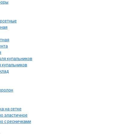
боры
орсетные
сная
етная
ента
в
для купальников
я купальников
дклад
оролон
а на сетке
о эластичное
о с ресничками