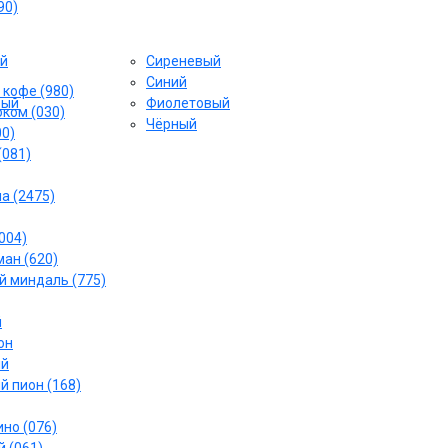
90)
й
Сиреневый
Cиний
 кофе (980)
вый
Фиолетовый
ком (030)
Чёрный
00)
(081)
а (2475)
004)
ан (620)
 миндаль (775)
й
он
ый
й пион (168)
но (076)