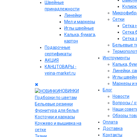
Бамбу
Швейные
Кулирк
принадлежности
Микрофибр
Линейки
Сетки
Мел и маркеры
Сетка 
Иглы швейные
Сетка 
Калька, бумага,
Сетка 
картон
Бельевые т
Подарочные
Термополо
сертификаты
Инструменты
АКЦИЯ
Калька, бум
КАНЦТОВАРЫ -
Линейки, с
veina-market.ru
Иглы швей
Маркеры и 
Блог
НОВИНКИ
Новости
Подборки по цветам
Вопросы / 
Бельевые резинки
Наши совет
Фурнитура для белья
Обзоры тов
Косточки и каркасы
Оплата
Кружево и вышивка на
Доставка
сетке
Контакты
Ткани