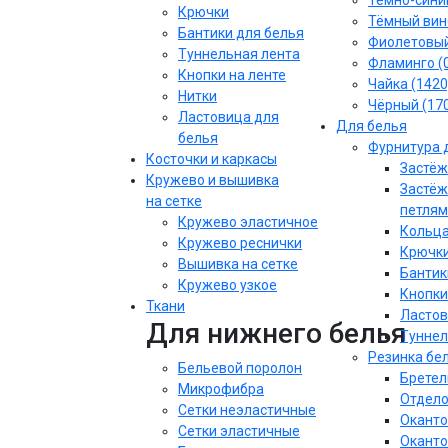
Тёмно-синий
Крючки
Тёмный вин
Бантики для белья
Фиолетовы
Туннельная лента
Фламинго (
Кнопки на ленте
Чайка (1420
Нитки
Чёрный (17
Ластовица для
Для белья
белья
Фурнитура 
Косточки и каркасы
Застёж
Кружево и вышивка
Застёж
на сетке
петлям
Кружево эластичное
Кольца
Кружево реснички
Крючки
Вышивка на сетке
Бантик
Кружево узкое
Кнопки
Ткани
Ластов
Для нижнего белья
Туннел
Резинка бе
Бельевой поролон
Бретел
Микрофибра
Отдело
Сетки неэластичные
Оканто
Сетки эластичные
Оканто