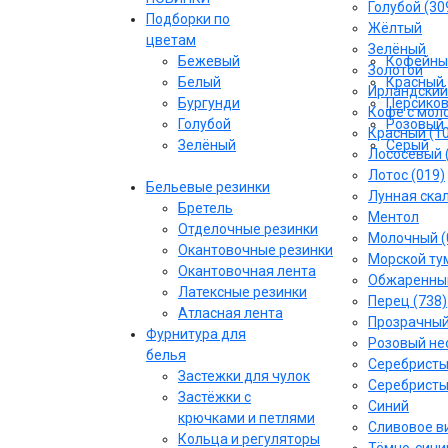
Голубой (30
Подборки по
Жёлтый
цветам
Зелёный
Бежевый
Кофейны
Золотой
Белый
Красный
Ирландский
Бургунди
Персико
Кофе с моло
Голубой
Розовый
Красный (1
Зелёный
Серый
Лососёвый 
Лотос (019)
Бельевые резинки
Лунная скал
Бретель
Ментол
Отделочные резинки
Молочный (
Окантовочные резинки
Морской тум
Окантовочная лента
Обжаренный
Латексные резинки
Перец (738)
Атласная лента
Прозрачны
Фурнитура для
Розовый не
белья
Серебрист
Застежки для чулок
Серебристы
Застёжки с
Синий
крючками и петлями
Сливовое ви
Кольца и регуляторы