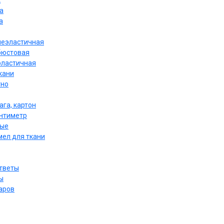
к
а
а
неэластичная
бюстовая
эластичная
кани
тно
ага, картон
антиметр
ные
мел для ткани
ответы
ы
аров