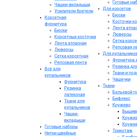
Готовые на
Чашки-вкладыши
Для корсетов
Усилители бретели
Бюски
Корсетная
Косточки к
фурнитура
Лента атла
Бюски
Люверсы
Корсетные косточки
Сетка корс
Лента атласная
Репсовая л
Люверсы
Для купальнико
Сетка корсетная
Фурнитура 
Репсовая лента
Резинка дл
Всё для
Ткани и по
купальников
Чашечки
Фурнитура
Ткани
Резинка
Бельевой п
латексная
Бифлекс
Ткани для
Кружево
купальников
Вышивк
Чашки-
Кружев
вкладыши
Кружев
Готовые наборы
Трикотаж
Нитки швейные