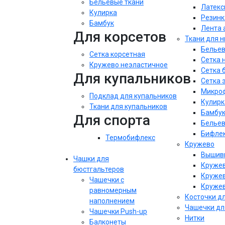
Бельевые ткани
Латекс
Кулирка
Резинк
Бамбук
Лента 
Для корсетов
Ткани для 
Бельев
Сетка корсетная
Сетка 
Кружево неэластичное
Сетка 
Для купальников
Сетка 
Микроф
Подклад для купальников
Кулирк
Ткани для купальников
Бамбу
Для спорта
Бельев
Бифле
Термобифлекс
Кружево
Вышивк
Чашки для
Кружев
бюстгальтеров
Кружев
Чашечки с
Кружев
равномерным
Косточки д
наполнением
Чашечки дл
Чашечки Push-up
Нитки
Балконеты