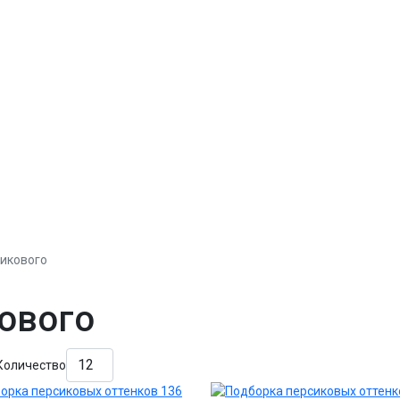
икового
ового
Количество