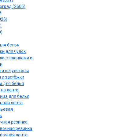
 (061)
оград (2605)
й
026)
)
0)
для белья
ки для чулок
ки с крючками и
и
 и регуляторы
 и застёжки
и для белья
 на ленте
ица для белья
ьная лента
льевая
ь
чная резинка
вочная резинка
вочная лента