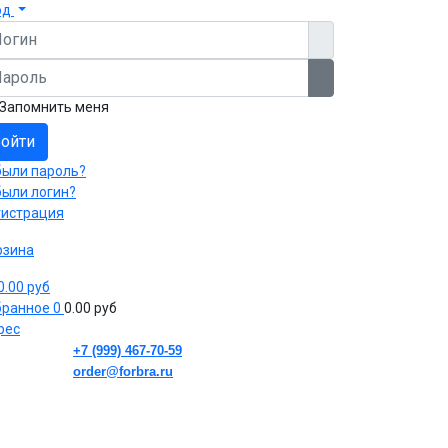
од
гин
роль
Показать пароль
Запомнить меня
ойти
были пароль?
были логин?
гистрация
рзина
 0.00 руб
бранное
0
0.00 руб
рес
+7 (999) 467-70-59
order@forbra.ru