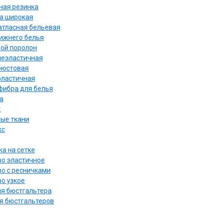
ная резинка
а широкая
атласная бельевая
нижнего белья
ой поролон
неэластичная
бюстовая
эластичная
ибра для белья
а
к
ые ткани
кс
а на сетке
о эластичное
о с ресничками
о узкое
ля бюстгальтера
я бюстгальтеров