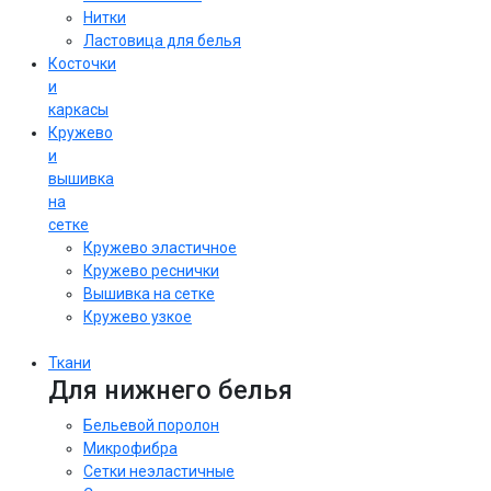
Нитки
Ластовица для белья
Косточки
и
каркасы
Кружево
и
вышивка
на
сетке
Кружево эластичное
Кружево реснички
Вышивка на сетке
Кружево узкое
Ткани
Для нижнего белья
Бельевой поролон
Микрофибра
Сетки неэластичные