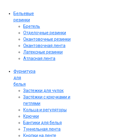
Бельевые
резинки
Бретель
Отделочные резинки
Окантовочные резинки
Окантовочная лента
Латексные резинки
Атласная лента
Фурнитура
для
белья
Застежки для чулок
Застёжки с крючками и
петлями
Кольца и регуляторы
Крючки
Бантики для белья
Туннельная лента
Кнопки на ленте