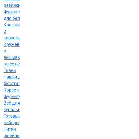
резинки
Фурнитура
для белья
Косточки
и
каркасы
Кружево
и
вышивка
на сетке
Ткани
Чашки для
бюстгальтеров
Корсетная
фурнитура
Всё для
купальников
Готовые
наборы
Нитки
швейные