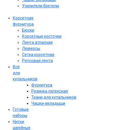
Усилители бретели
Корсетная
фурнитура
Бюски
Корсетные косточки
Лента атласная
Люверсы
Сетка корсетная
Репсовая лента
Всё
для
купальников
Фурнитура
Резинка латексная
Ткани для купальников
Чашки-вкладыши
Готовые
наборы
Нитки
швейные