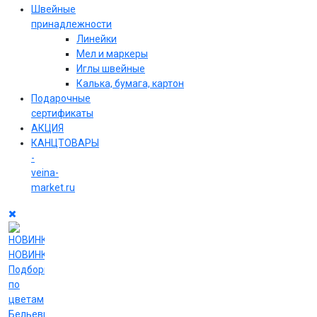
Швейные
принадлежности
Линейки
Мел и маркеры
Иглы швейные
Калька, бумага, картон
Подарочные
сертификаты
АКЦИЯ
КАНЦТОВАРЫ
-
veina-
market.ru
НОВИНКИ
Подборки
по
цветам
Бельевые