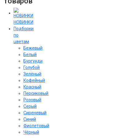
товаров
НОВИНКИ
Подборки
по
цветам
Бежевый
Белый
Бургунди
Голубой
Зелёный
Кофейный
Красный
Персиковый
Розовый
Серый
Сиреневый
Cиний
Фиолетовый
Чёрный