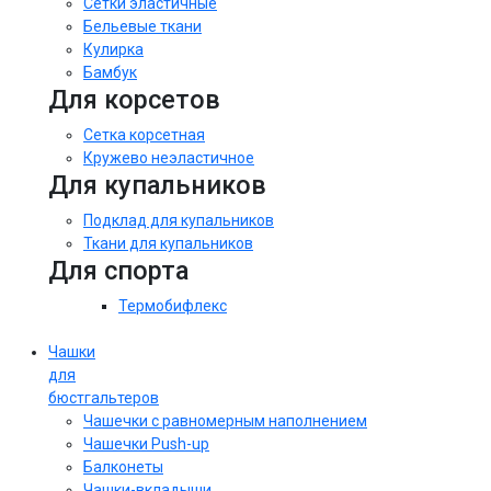
Сетки эластичные
Бельевые ткани
Кулирка
Бамбук
Для корсетов
Сетка корсетная
Кружево неэластичное
Для купальников
Подклад для купальников
Ткани для купальников
Для спорта
Термобифлекс
Чашки
для
бюстгальтеров
Чашечки с равномерным наполнением
Чашечки Push-up
Балконеты
Чашки-вкладыши