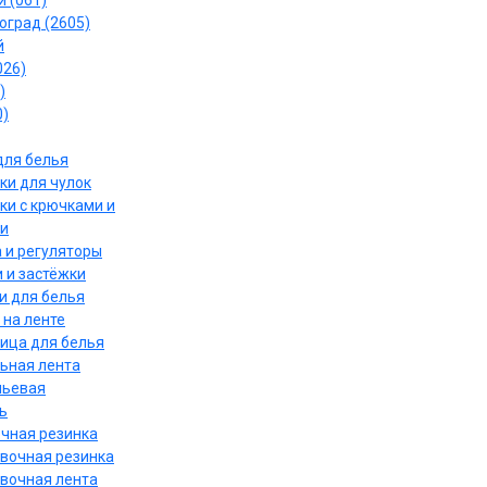
 (061)
оград (2605)
й
026)
)
0)
для белья
ки для чулок
ки с крючками и
и
 и регуляторы
 и застёжки
и для белья
 на ленте
ица для белья
ьная лента
льевая
ь
чная резинка
вочная резинка
вочная лента