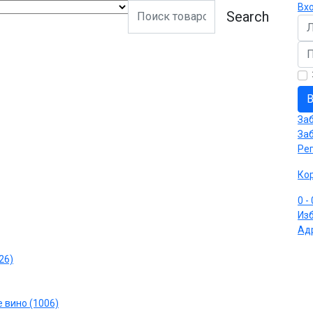
Вх
Search
Ло
Па
В
За
За
Ре
Ко
0
-
Из
Ад
26)
 вино (1006)