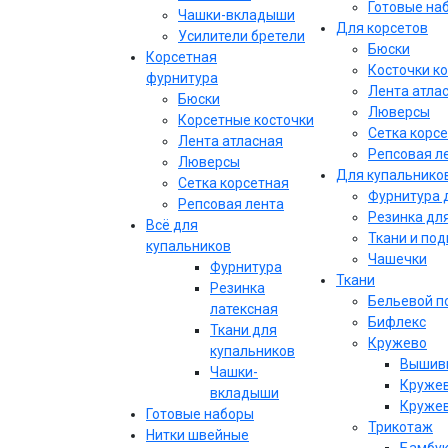
Готовые на
Чашки-вкладыши
Для корсетов
Усилители бретели
Бюски
Корсетная
Косточки к
фурнитура
Лента атла
Бюски
Люверсы
Корсетные косточки
Сетка корс
Лента атласная
Репсовая л
Люверсы
Для купальнико
Сетка корсетная
Фурнитура 
Репсовая лента
Резинка дл
Всё для
Ткани и по
купальников
Чашечки
Фурнитура
Ткани
Резинка
Бельевой п
латексная
Бифлекс
Ткани для
Кружево
купальников
Вышивк
Чашки-
Кружев
вкладыши
Кружев
Готовые наборы
Трикотаж
Нитки швейные