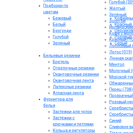
Голубой (30
Подборки по
Жёлтый
цветам
Зелёный
Бежевый
Кофейны
Золотой
Белый
Красный
Ирландский
Бургунди
Персико
Кофе с моло
Голубой
Розовый
Красный (1
Зелёный
Серый
Лососёвый 
Лотос (019)
Бельевые резинки
Лунная скал
Бретель
Ментол
Отделочные резинки
Молочный (
Окантовочные резинки
Морской тум
Окантовочная лента
Обжаренный
Латексные резинки
Перец (738)
Атласная лента
Прозрачны
Фурнитура для
Розовый не
белья
Серебрист
Застежки для чулок
Серебристы
Застёжки с
Синий
крючками и петлями
Сливовое ви
Кольца и регуляторы