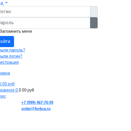
од
гин
роль
Показать пароль
Запомнить меня
ойти
были пароль?
были логин?
гистрация
рзина
 0.00 руб
бранное
0
0.00 руб
рес
+7 (999) 467-70-59
order@forbra.ru