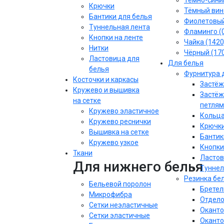
Тёмно-синий
Крючки
Тёмный вин
Бантики для белья
Фиолетовы
Туннельная лента
Фламинго (
Кнопки на ленте
Чайка (1420
Нитки
Чёрный (17
Ластовица для
Для белья
белья
Фурнитура 
Косточки и каркасы
Застёж
Кружево и вышивка
Застёж
на сетке
петлям
Кружево эластичное
Кольца
Кружево реснички
Крючки
Вышивка на сетке
Бантик
Кружево узкое
Кнопки
Ткани
Ластов
Для нижнего белья
Туннел
Резинка бе
Бельевой поролон
Бретел
Микрофибра
Отдело
Сетки неэластичные
Оканто
Сетки эластичные
Оканто