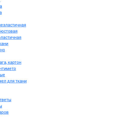
к
а
а
неэластичная
бюстовая
эластичная
кани
тно
ага, картон
антиметр
ные
мел для ткани
ответы
ы
аров