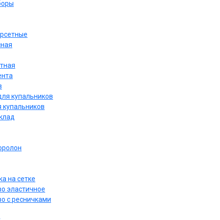
боры
орсетные
сная
етная
ента
в
для купальников
я купальников
дклад
оролон
а на сетке
о эластичное
о с ресничками