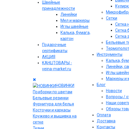
Бамбу
Швейные
Кулирк
принадлежности
Микрофибр
Линейки
Сетки
Мел и маркеры
Сетка 
Иглы швейные
Сетка 
Калька, бумага,
Сетка 
картон
Бельевые т
Подарочные
Термополо
сертификаты
Инструменты
АКЦИЯ
Калька, бум
КАНЦТОВАРЫ -
Линейки, с
veina-market.ru
Иглы швей
Маркеры и 
Блог
НОВИНКИ
Новости
Подборки по цветам
Вопросы / 
Бельевые резинки
Наши совет
Фурнитура для белья
Обзоры тов
Косточки и каркасы
Оплата
Кружево и вышивка на
Доставка
сетке
Контакты
Ткани