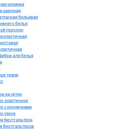
ная резинка
а широкая
атласная бельевая
нижнего белья
ой поролон
неэластичная
бюстовая
эластичная
ибра для белья
а
к
ые ткани
кс
а на сетке
о эластичное
о с ресничками
о узкое
ля бюстгальтера
я бюстгальтеров