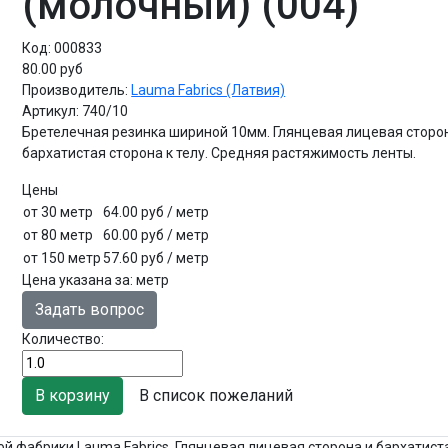
(молочный) (004)
Код:
000833
80.00 руб
Производитель:
Lauma Fabrics (Латвия)
Артикул:
740/10
Бретелечная резинка шириной 10мм. Глянцевая лицевая сторо
бархатистая сторона к телу. Средняя растяжимость ленты.
Цены
от 30 метр
64.00 руб
/ метр
от 80 метр
60.00 руб
/ метр
от 150 метр
57.60 руб
/ метр
Цена указана за
:
метр
Задать вопрос
Количество:
В список пожеланий
й фабрики Lauma Fabrics. Глянцевая лицевая сторона и бархатист