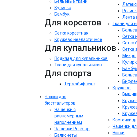
Бельевые ткани
Латекс
Кулирка
Резинк
Бамбук
Лента 
Для корсетов
Ткани для 
Бельев
Сетка корсетная
Сетка 
Кружево неэластичное
Сетка 
Для купальников
Сетка 
Микроф
Подклад для купальников
Кулирк
Ткани для купальников
Бамбу
Для спорта
Бельев
Бифле
Термобифлекс
Кружево
Вышивк
Чашки для
Кружев
бюстгальтеров
Кружев
Чашечки с
Кружев
равномерным
Косточки д
наполнением
Чашечки дл
Чашечки Push-up
Нитки
Балконеты