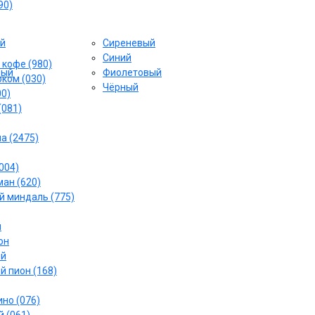
90)
й
Сиреневый
Cиний
 кофе (980)
вый
Фиолетовый
ком (030)
Чёрный
00)
(081)
а (2475)
004)
ан (620)
 миндаль (775)
й
он
ый
й пион (168)
но (076)