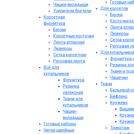
Готовые на
Чашки-вкладыши
Для корсетов
Усилители бретели
Бюски
Корсетная
Косточки к
фурнитура
Лента атла
Бюски
Люверсы
Корсетные косточки
Сетка корс
Лента атласная
Репсовая л
Люверсы
Для купальнико
Сетка корсетная
Фурнитура 
Репсовая лента
Резинка дл
Всё для
Ткани и по
купальников
Чашечки
Фурнитура
Ткани
Резинка
Бельевой п
латексная
Бифлекс
Ткани для
Кружево
купальников
Вышивк
Чашки-
Кружев
вкладыши
Кружев
Готовые наборы
Трикотаж
Нитки швейные