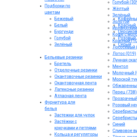
Голубой (30
Подборки по
Жёлтый
цветам
Зелёный
Бежевый
Кофейны
Золотой
Белый
Красный
Ирландский
Бургунди
Персико
Кофе с моло
Голубой
Розовый
Красный (1
Зелёный
Серый
Лососёвый 
Лотос (019)
Бельевые резинки
Лунная скал
Бретель
Ментол
Отделочные резинки
Молочный (
Окантовочные резинки
Морской тум
Окантовочная лента
Обжаренный
Латексные резинки
Перец (738)
Атласная лента
Прозрачны
Фурнитура для
Розовый не
белья
Серебрист
Застежки для чулок
Серебристы
Застёжки с
Синий
крючками и петлями
Сливовое ви
Кольца и регуляторы