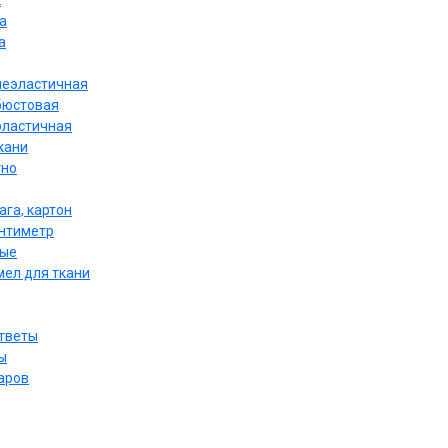
к
а
а
неэластичная
бюстовая
эластичная
кани
тно
ага, картон
антиметр
ные
мел для ткани
ответы
ы
аров