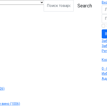
Вх
Search
Ло
Па
В
За
За
Ре
Ко
0
-
Из
Ад
26)
 вино (1006)