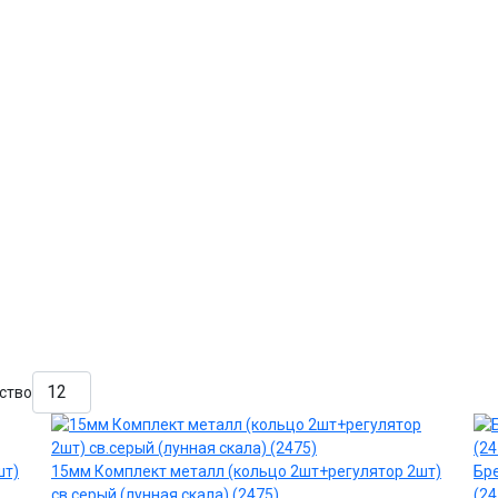
ство
шт)
15мм Комплект металл (кольцо 2шт+регулятор 2шт)
Бре
св.серый (лунная скала) (2475)
(24