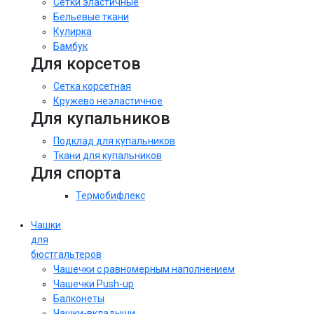
Сетки эластичные
Бельевые ткани
Кулирка
Бамбук
Для корсетов
Сетка корсетная
Кружево неэластичное
Для купальников
Подклад для купальников
Ткани для купальников
Для спорта
Термобифлекс
Чашки
для
бюстгальтеров
Чашечки с равномерным наполнением
Чашечки Push-up
Балконеты
Чашки-вкладыши