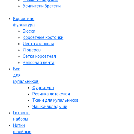
Усилители бретели
Корсетная
фурнитура
Бюски
Корсетные косточки
Лента атласная
Люверсы
Сетка корсетная
Репсовая лента
Всё
для
купальников
Фурнитура
Резинка латексная
Ткани для купальников
Чашки-вкладыши
Готовые
наборы
Нитки
швейные