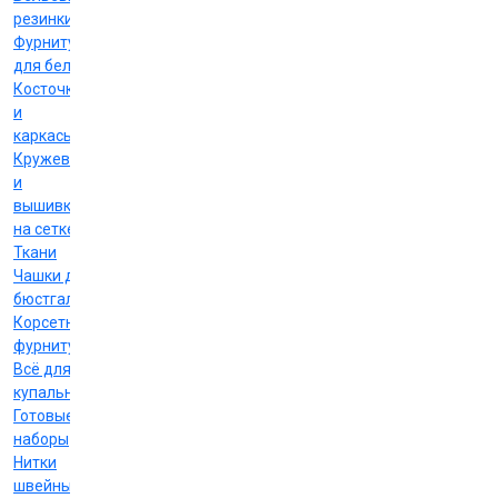
резинки
Фурнитура
для белья
Косточки
и
каркасы
Кружево
и
вышивка
на сетке
Ткани
Чашки для
бюстгальтеров
Корсетная
фурнитура
Всё для
купальников
Готовые
наборы
Нитки
швейные