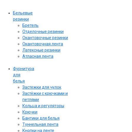
Бельевые
резинки
Бретель
Отделочные резинки
Окантовочные резинки
Окантовочная лента
Латексные резинки
Атласная лента
Фурнитура
для
белья
Застежки для чулок
Застёжки с крючками и
петлями
Кольца и регуляторы
Крючки
Бантики для белья
Туннельная лента
Кнопки на ленте