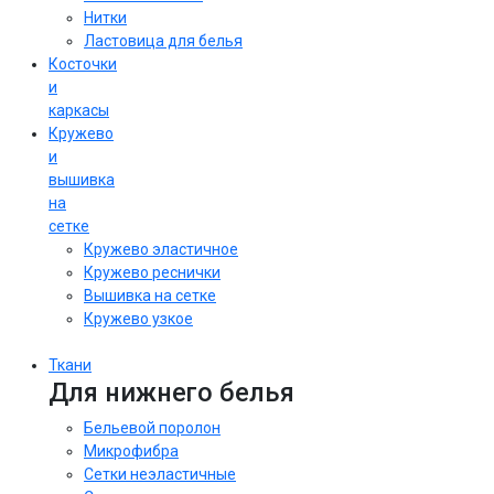
Нитки
Ластовица для белья
Косточки
и
каркасы
Кружево
и
вышивка
на
сетке
Кружево эластичное
Кружево реснички
Вышивка на сетке
Кружево узкое
Ткани
Для нижнего белья
Бельевой поролон
Микрофибра
Сетки неэластичные