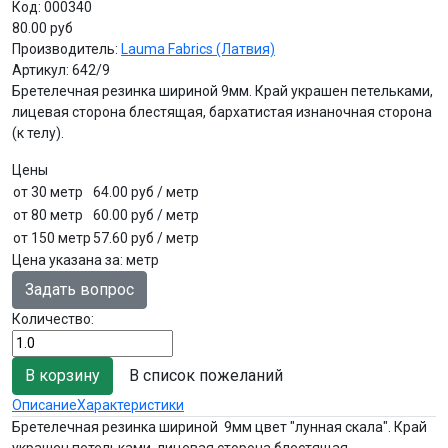
Код:
000340
80.00 руб
Производитель:
Lauma Fabrics (Латвия)
Артикул:
642/9
Бретелечная резинка шириной 9мм. Край украшен петельками,
лицевая сторона блестящая, бархатистая изнаночная сторона
(к телу).
Цены
от 30 метр
64.00 руб
/ метр
от 80 метр
60.00 руб
/ метр
от 150 метр
57.60 руб
/ метр
Цена указана за
:
метр
Задать вопрос
Количество:
В список пожеланий
Описание
Характеристики
Бретелечная резинка шириной 9мм цвет "лунная скала". Край
украшен петельками, лицевая сторона блестящая,