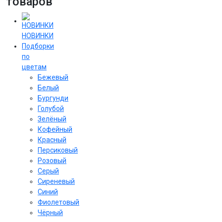
товаров
НОВИНКИ
Подборки
по
цветам
Бежевый
Белый
Бургунди
Голубой
Зелёный
Кофейный
Красный
Персиковый
Розовый
Серый
Сиреневый
Cиний
Фиолетовый
Чёрный