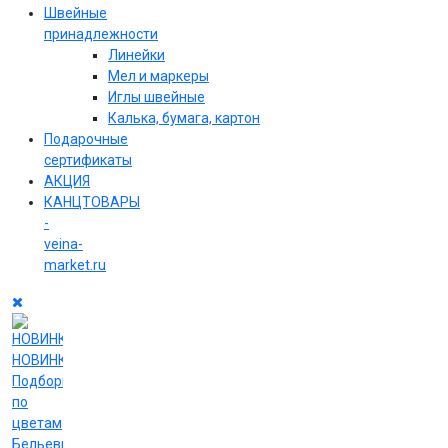
Швейные
принадлежности
Линейки
Мел и маркеры
Иглы швейные
Калька, бумага, картон
Подарочные
сертификаты
АКЦИЯ
КАНЦТОВАРЫ
-
veina-
market.ru
НОВИНКИ
Подборки
по
цветам
Бельевые