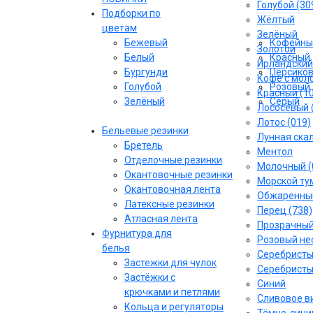
Голубой (30
Подборки по
Жёлтый
цветам
Зелёный
Бежевый
Кофейны
Золотой
Белый
Красный
Ирландский
Бургунди
Персико
Кофе с моло
Голубой
Розовый
Красный (1
Зелёный
Серый
Лососёвый 
Лотос (019)
Бельевые резинки
Лунная скал
Бретель
Ментол
Отделочные резинки
Молочный (
Окантовочные резинки
Морской тум
Окантовочная лента
Обжаренный
Латексные резинки
Перец (738)
Атласная лента
Прозрачны
Фурнитура для
Розовый не
белья
Серебрист
Застежки для чулок
Серебристы
Застёжки с
Синий
крючками и петлями
Сливовое ви
Кольца и регуляторы