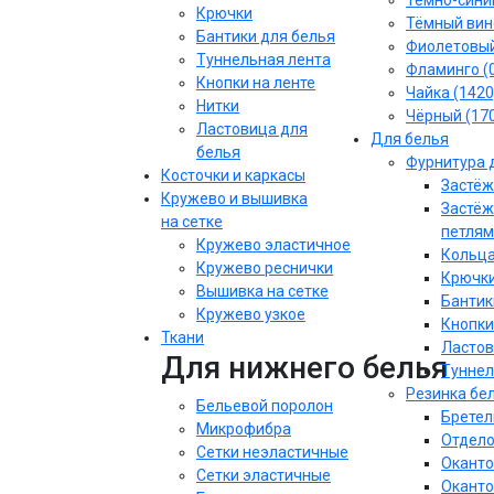
Тёмно-синий
Крючки
Тёмный вин
Бантики для белья
Фиолетовы
Туннельная лента
Фламинго (
Кнопки на ленте
Чайка (1420
Нитки
Чёрный (17
Ластовица для
Для белья
белья
Фурнитура 
Косточки и каркасы
Застёж
Кружево и вышивка
Застёж
на сетке
петлям
Кружево эластичное
Кольца
Кружево реснички
Крючки
Вышивка на сетке
Бантик
Кружево узкое
Кнопки
Ткани
Ластов
Для нижнего белья
Туннел
Резинка бе
Бельевой поролон
Бретел
Микрофибра
Отдело
Сетки неэластичные
Оканто
Сетки эластичные
Оканто