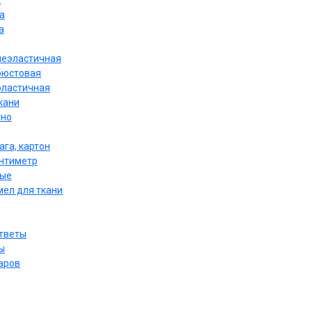
к
а
а
неэластичная
бюстовая
эластичная
кани
тно
ага, картон
антиметр
ные
мел для ткани
ответы
ы
аров