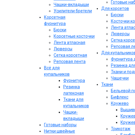
Готовые на
Чашки-вкладыши
Для корсетов
Усилители бретели
Бюски
Корсетная
Косточки к
фурнитура
Лента атла
Бюски
Люверсы
Корсетные косточки
Сетка корс
Лента атласная
Репсовая л
Люверсы
Для купальнико
Сетка корсетная
Фурнитура 
Репсовая лента
Резинка дл
Всё для
Ткани и по
купальников
Чашечки
Фурнитура
Ткани
Резинка
Бельевой п
латексная
Бифлекс
Ткани для
Кружево
купальников
Вышивк
Чашки-
Кружев
вкладыши
Кружев
Готовые наборы
Трикотаж
Нитки швейные