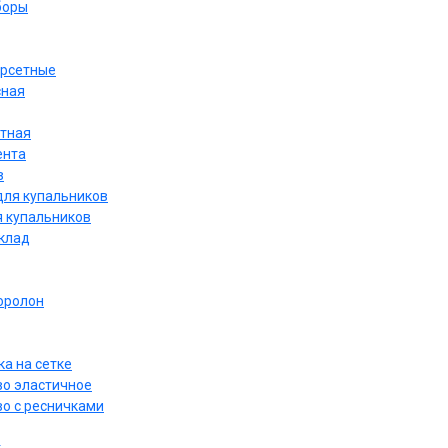
боры
орсетные
сная
етная
ента
в
для купальников
я купальников
дклад
оролон
а на сетке
о эластичное
о с ресничками