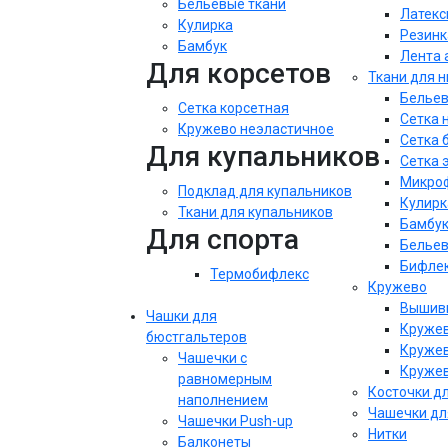
Бельевые ткани
Латекс
Кулирка
Резинк
Бамбук
Лента 
Для корсетов
Ткани для 
Бельев
Сетка корсетная
Сетка 
Кружево неэластичное
Сетка 
Для купальников
Сетка 
Микроф
Подклад для купальников
Кулирк
Ткани для купальников
Бамбу
Для спорта
Бельев
Бифле
Термобифлекс
Кружево
Вышивк
Чашки для
Кружев
бюстгальтеров
Кружев
Чашечки с
Кружев
равномерным
Косточки д
наполнением
Чашечки дл
Чашечки Push-up
Нитки
Балконеты