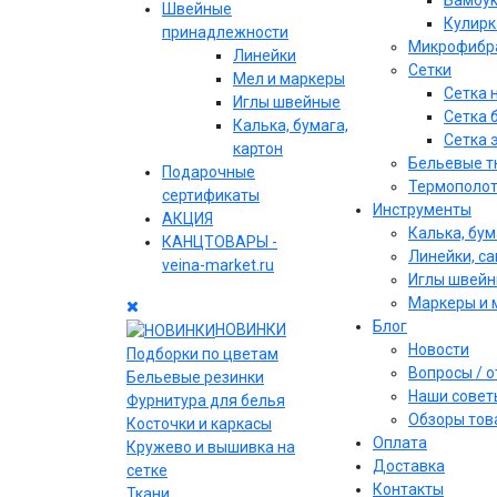
Бамбу
Швейные
Кулирк
принадлежности
Микрофибр
Линейки
Сетки
Мел и маркеры
Сетка 
Иглы швейные
Сетка 
Калька, бумага,
Сетка 
картон
Бельевые т
Подарочные
Термополо
сертификаты
Инструменты
АКЦИЯ
Калька, бум
КАНЦТОВАРЫ -
Линейки, с
veina-market.ru
Иглы швей
Маркеры и 
Блог
НОВИНКИ
Новости
Подборки по цветам
Вопросы / 
Бельевые резинки
Наши совет
Фурнитура для белья
Обзоры тов
Косточки и каркасы
Оплата
Кружево и вышивка на
Доставка
сетке
Контакты
Ткани