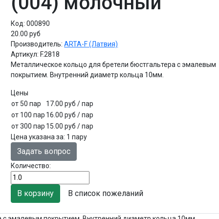
(004) молочный
Код:
000890
20.00 руб
Производитель:
ARTA-F (Латвия)
Артикул:
F.2818
Металлическое кольцо для бретели бюстгальтера с эмалевым
покрытием. Внутренний диаметр кольца 10мм.
Цены
от 50 пар
17.00 руб
/ пар
от 100 пар
16.00 руб
/ пар
от 300 пар
15.00 руб
/ пар
Цена указана за
:
1 пару
Задать вопрос
Количество:
В список пожеланий
а с эмалевым покрытием. Внутренний диаметр кольца 10мм.