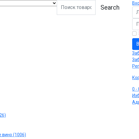
Вх
Search
Ло
Па
В
За
За
Ре
Ко
0
-
Из
Ад
26)
 вино (1006)