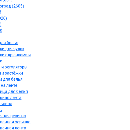
 (061)
оград (2605)
й
026)
)
0)
для белья
ки для чулок
ки с крючками и
и
 и регуляторы
 и застёжки
и для белья
 на ленте
ица для белья
ьная лента
льевая
ь
чная резинка
вочная резинка
вочная лента