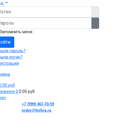
од
гин
роль
Показать пароль
Запомнить меня
ойти
были пароль?
были логин?
гистрация
рзина
 0.00 руб
бранное
0
0.00 руб
рес
+7 (999) 467-70-59
order@forbra.ru