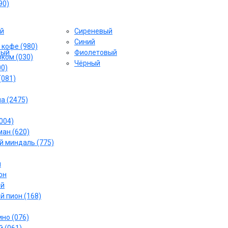
90)
й
Сиреневый
Cиний
 кофе (980)
вый
Фиолетовый
ком (030)
Чёрный
00)
(081)
а (2475)
004)
ан (620)
 миндаль (775)
й
он
ый
й пион (168)
но (076)