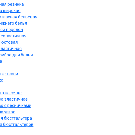
ная резинка
а широкая
атласная бельевая
нижнего белья
ой поролон
неэластичная
бюстовая
эластичная
ибра для белья
а
к
ые ткани
кс
а на сетке
о эластичное
о с ресничками
о узкое
ля бюстгальтера
я бюстгальтеров