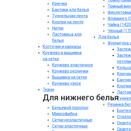
Тёмно-синий
Крючки
Тёмный вин
Бантики для белья
Фиолетовы
Туннельная лента
Фламинго (
Кнопки на ленте
Чайка (1420
Нитки
Чёрный (17
Ластовица для
Для белья
белья
Фурнитура 
Косточки и каркасы
Застёж
Кружево и вышивка
Застёж
на сетке
петлям
Кружево эластичное
Кольца
Кружево реснички
Крючки
Вышивка на сетке
Бантик
Кружево узкое
Кнопки
Ткани
Ластов
Для нижнего белья
Туннел
Резинка бе
Бельевой поролон
Бретел
Микрофибра
Отдело
Сетки неэластичные
Оканто
Сетки эластичные
Оканто