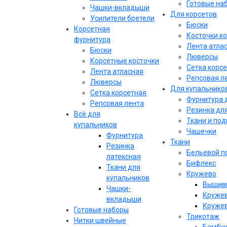
Готовые на
Чашки-вкладыши
Для корсетов
Усилители бретели
Бюски
Корсетная
Косточки к
фурнитура
Лента атла
Бюски
Люверсы
Корсетные косточки
Сетка корс
Лента атласная
Репсовая л
Люверсы
Для купальнико
Сетка корсетная
Фурнитура 
Репсовая лента
Резинка дл
Всё для
Ткани и по
купальников
Чашечки
Фурнитура
Ткани
Резинка
Бельевой п
латексная
Бифлекс
Ткани для
Кружево
купальников
Вышивк
Чашки-
Кружев
вкладыши
Кружев
Готовые наборы
Трикотаж
Нитки швейные