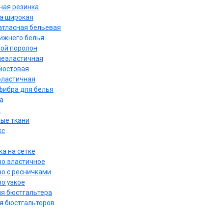
ная резинка
а широкая
атласная бельевая
нижнего белья
ой поролон
неэластичная
бюстовая
эластичная
ибра для белья
а
к
ые ткани
кс
а на сетке
о эластичное
о с ресничками
о узкое
ля бюстгальтера
я бюстгальтеров