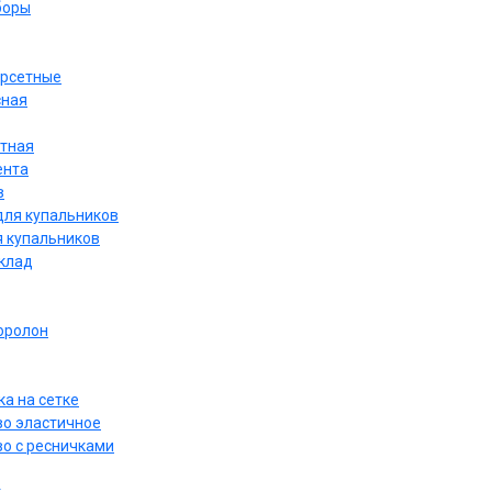
боры
орсетные
сная
етная
ента
в
для купальников
я купальников
дклад
оролон
а на сетке
о эластичное
о с ресничками