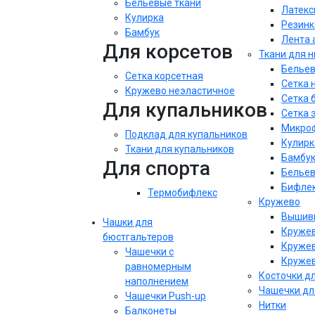
Бельевые ткани
Латекс
Кулирка
Резинк
Бамбук
Лента 
Для корсетов
Ткани для 
Бельев
Сетка корсетная
Сетка 
Кружево неэластичное
Сетка 
Для купальников
Сетка 
Микроф
Подклад для купальников
Кулирк
Ткани для купальников
Бамбу
Для спорта
Бельев
Бифле
Термобифлекс
Кружево
Вышивк
Чашки для
Кружев
бюстгальтеров
Кружев
Чашечки с
Кружев
равномерным
Косточки д
наполнением
Чашечки дл
Чашечки Push-up
Нитки
Балконеты