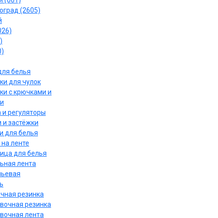
 (061)
оград (2605)
й
026)
)
0)
для белья
ки для чулок
ки с крючками и
и
 и регуляторы
 и застёжки
и для белья
 на ленте
ица для белья
ьная лента
льевая
ь
чная резинка
вочная резинка
вочная лента