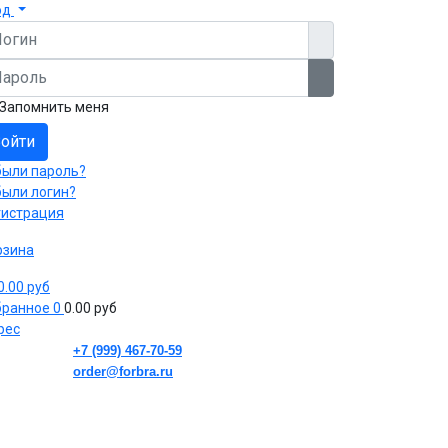
од
гин
роль
Показать пароль
Запомнить меня
ойти
были пароль?
были логин?
гистрация
рзина
 0.00 руб
бранное
0
0.00 руб
рес
+7 (999) 467-70-59
order@forbra.ru