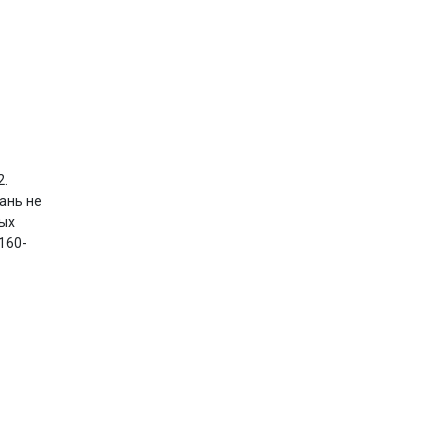
2.
ань не
ных
160-