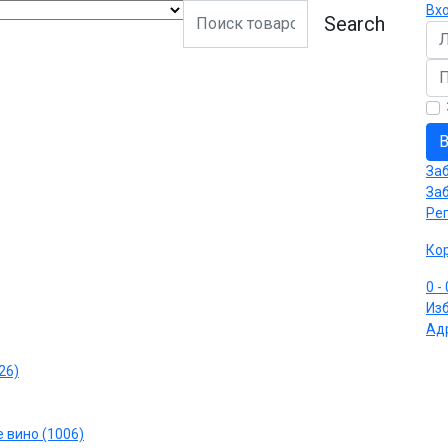
Вх
Search
Ло
Па
В
За
За
Ре
Ко
0
-
Из
Ад
26)
 вино (1006)