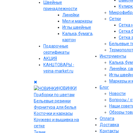
Бамбу
Швейные
Кулирк
принадлежности
Микрофибр
Линейки
Сетки
Мел и маркеры
Сетка 
Иглы швейные
Сетка 
Калька, бумага,
Сетка 
картон
Бельевые т
Подарочные
Термополо
сертификаты
Инструменты
АКЦИЯ
Калька, бум
КАНЦТОВАРЫ -
Линейки, с
veina-market.ru
Иглы швей
Маркеры и 
Блог
НОВИНКИ
Новости
Подборки по цветам
Вопросы / 
Бельевые резинки
Наши совет
Фурнитура для белья
Обзоры тов
Косточки и каркасы
Оплата
Кружево и вышивка на
Доставка
сетке
Контакты
Ткани