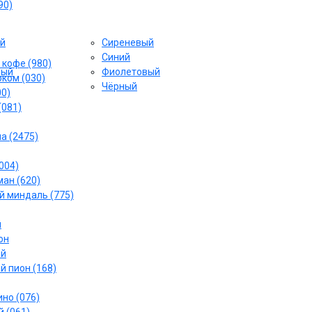
90)
й
Сиреневый
Cиний
 кофе (980)
вый
Фиолетовый
ком (030)
Чёрный
00)
(081)
а (2475)
004)
ан (620)
 миндаль (775)
й
он
ый
й пион (168)
но (076)