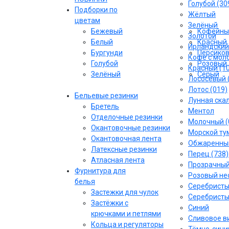
Голубой (30
Подборки по
Жёлтый
цветам
Зелёный
Бежевый
Кофейны
Золотой
Белый
Красный
Ирландский
Бургунди
Персико
Кофе с моло
Голубой
Розовый
Красный (1
Зелёный
Серый
Лососёвый 
Лотос (019)
Бельевые резинки
Лунная скал
Бретель
Ментол
Отделочные резинки
Молочный (
Окантовочные резинки
Морской тум
Окантовочная лента
Обжаренный
Латексные резинки
Перец (738)
Атласная лента
Прозрачны
Фурнитура для
Розовый не
белья
Серебрист
Застежки для чулок
Серебристы
Застёжки с
Синий
крючками и петлями
Сливовое ви
Кольца и регуляторы