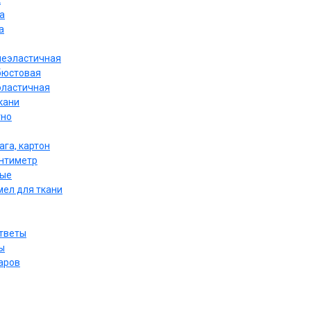
к
а
а
неэластичная
бюстовая
эластичная
кани
тно
ага, картон
антиметр
ные
мел для ткани
ответы
ы
аров