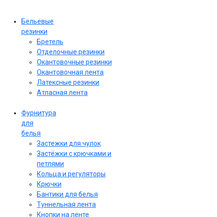
Бельевые
резинки
Бретель
Отделочные резинки
Окантовочные резинки
Окантовочная лента
Латексные резинки
Атласная лента
Фурнитура
для
белья
Застежки для чулок
Застёжки с крючками и
петлями
Кольца и регуляторы
Крючки
Бантики для белья
Туннельная лента
Кнопки на ленте