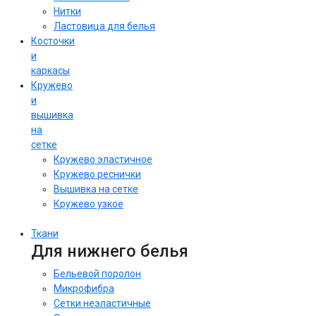
Нитки
Ластовица для белья
Косточки
и
каркасы
Кружево
и
вышивка
на
сетке
Кружево эластичное
Кружево реснички
Вышивка на сетке
Кружево узкое
Ткани
Для нижнего белья
Бельевой поролон
Микрофибра
Сетки неэластичные