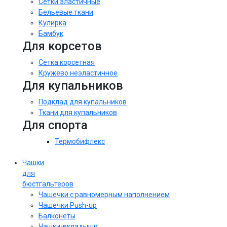
Сетки эластичные
Бельевые ткани
Кулирка
Бамбук
Для корсетов
Сетка корсетная
Кружево неэластичное
Для купальников
Подклад для купальников
Ткани для купальников
Для спорта
Термобифлекс
Чашки
для
бюстгальтеров
Чашечки с равномерным наполнением
Чашечки Push-up
Балконеты
Чашки-вкладыши