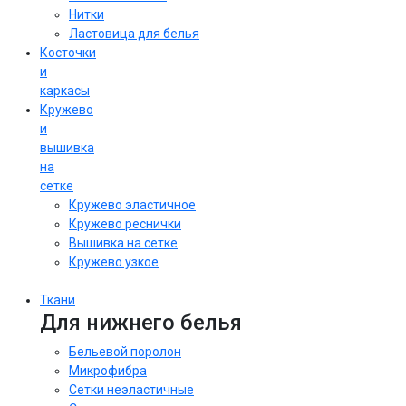
Нитки
Ластовица для белья
Косточки
и
каркасы
Кружево
и
вышивка
на
сетке
Кружево эластичное
Кружево реснички
Вышивка на сетке
Кружево узкое
Ткани
Для нижнего белья
Бельевой поролон
Микрофибра
Сетки неэластичные