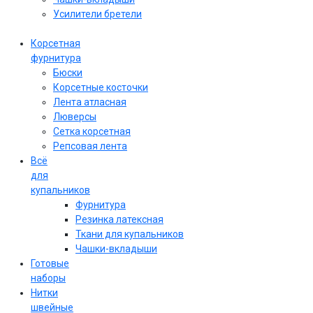
Усилители бретели
Корсетная
фурнитура
Бюски
Корсетные косточки
Лента атласная
Люверсы
Сетка корсетная
Репсовая лента
Всё
для
купальников
Фурнитура
Резинка латексная
Ткани для купальников
Чашки-вкладыши
Готовые
наборы
Нитки
швейные