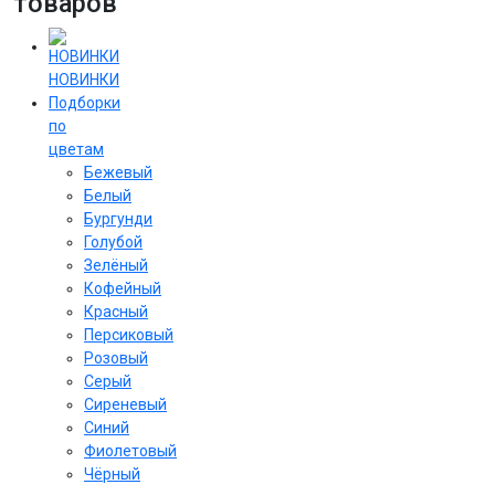
товаров
НОВИНКИ
Подборки
по
цветам
Бежевый
Белый
Бургунди
Голубой
Зелёный
Кофейный
Красный
Персиковый
Розовый
Серый
Сиреневый
Cиний
Фиолетовый
Чёрный