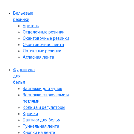
Бельевые
резинки
Бретель
Отделочные резинки
Окантовочные резинки
Окантовочная лента
Латексные резинки
Атласная лента
Фурнитура
для
белья
Застежки для чулок
Застёжки с крючками и
петлями
Кольца и регуляторы
Крючки
Бантики для белья
Туннельная лента
Кнопки на ленте