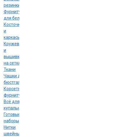
резинки
Фурнитура
для белья
Косточки
и
каркасы
Кружево
и
вышивка
на сетке
Ткани
Чашки для
бюстгальтеров
Корсетная
фурнитура
Всё для
купальников
Готовые
наборы
Нитки
швейные