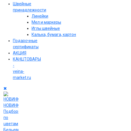
Швейные
принадлежности
Линейки
Мел и маркеры
Иглы швейные
Калька, бумага, картон
Подарочные
сертификаты
АКЦИЯ
КАНЦТОВАРЫ
-
veina-
market.ru
НОВИНКИ
Подборки
по
цветам
Бельевые