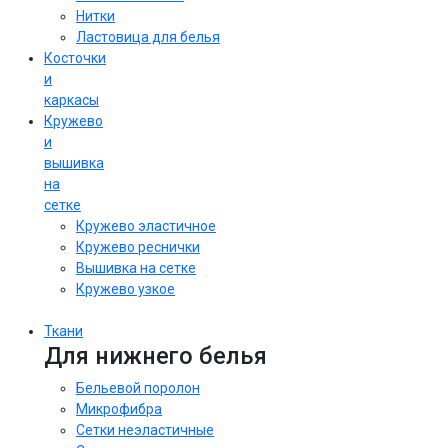
Нитки
Ластовица для белья
Косточки
и
каркасы
Кружево
и
вышивка
на
сетке
Кружево эластичное
Кружево реснички
Вышивка на сетке
Кружево узкое
Ткани
Для нижнего белья
Бельевой поролон
Микрофибра
Сетки неэластичные