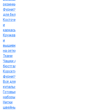
резинки
Фурнитура
для белья
Косточки
и
каркасы
Кружево
и
вышивка
на сетке
Ткани
Чашки для
бюстгальтеров
Корсетная
фурнитура
Всё для
купальников
Готовые
наборы
Нитки
швейные