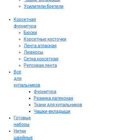
Усилители бретели
Корсетная
фурнитура
Бюски
Корсетные косточки
Лента атласная
Люверсы
Сетка корсетная
Репсовая лента
Всё
для
купальников
Фурнитура
Резинка латексная
Ткани для купальников
Чашки-вкладыши
Готовые
наборы
Нитки
швейные