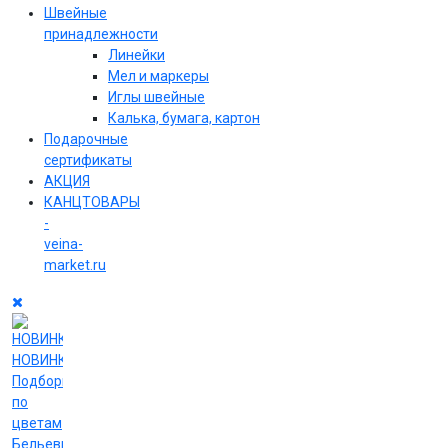
Швейные
принадлежности
Линейки
Мел и маркеры
Иглы швейные
Калька, бумага, картон
Подарочные
сертификаты
АКЦИЯ
КАНЦТОВАРЫ
-
veina-
market.ru
НОВИНКИ
Подборки
по
цветам
Бельевые