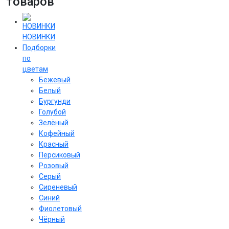
товаров
НОВИНКИ
Подборки
по
цветам
Бежевый
Белый
Бургунди
Голубой
Зелёный
Кофейный
Красный
Персиковый
Розовый
Серый
Сиреневый
Cиний
Фиолетовый
Чёрный