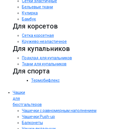
Сетки эластичные
Бельевые ткани
Кулирка
Бамбук
Для корсетов
Сетка корсетная
Кружево неэластичное
Для купальников
Подклад для купальников
Ткани для купальников
Для спорта
Термобифлекс
Чашки
для
бюстгальтеров
Чашечки с равномерным наполнением
Чашечки Push-up
Балконеты
Чашки-вкладыши