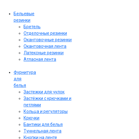
Бельевые
резинки
Бретель
Отделочные резинки
Окантовочные резинки
Окантовочная лента
Латексные резинки
Атласная лента
Фурнитура
для
белья
Застежки для чулок
Застёжки с крючками и
петлями
Кольца и регуляторы
Крючки
Бантики для белья
Туннельная лента
Кнопки на ленте