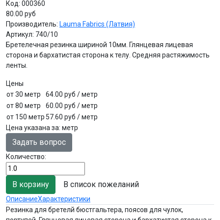
Код:
000360
80.00 руб
Производитель:
Lauma Fabrics (Латвия)
Артикул:
740/10
Бретелечная резинка шириной 10мм. Глянцевая лицевая
сторона и бархатистая сторона к телу. Средняя растяжимость
ленты.
Цены
от 30 метр
64.00 руб
/ метр
от 80 метр
60.00 руб
/ метр
от 150 метр
57.60 руб
/ метр
Цена указана за
:
метр
Задать вопрос
Количество:
В список пожеланий
Описание
Характеристики
Резинка для бретелй бюстгальтера, поясов для чулок,
портупей. Глянцевая лицевая сторона и бархатистая сторона к