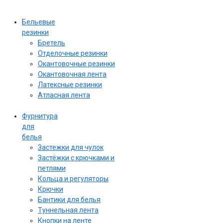
Бельевые
резинки
Бретель
Отделочные резинки
Окантовочные резинки
Окантовочная лента
Латексные резинки
Атласная лента
Фурнитура
для
белья
Застежки для чулок
Застёжки с крючками и
петлями
Кольца и регуляторы
Крючки
Бантики для белья
Туннельная лента
Кнопки на ленте