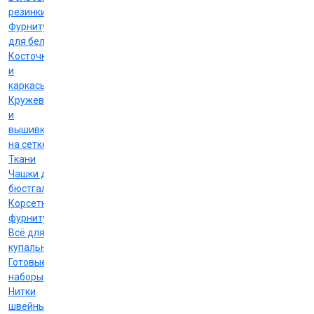
резинки
Фурнитура
для белья
Косточки
и
каркасы
Кружево
и
вышивка
на сетке
Ткани
Чашки для
бюстгальтеров
Корсетная
фурнитура
Всё для
купальников
Готовые
наборы
Нитки
швейные