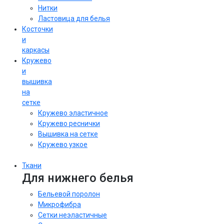
Нитки
Ластовица для белья
Косточки
и
каркасы
Кружево
и
вышивка
на
сетке
Кружево эластичное
Кружево реснички
Вышивка на сетке
Кружево узкое
Ткани
Для нижнего белья
Бельевой поролон
Микрофибра
Сетки неэластичные