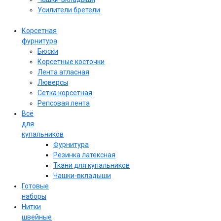
Усилители бретели
Корсетная
фурнитура
Бюски
Корсетные косточки
Лента атласная
Люверсы
Сетка корсетная
Репсовая лента
Всё
для
купальников
Фурнитура
Резинка латексная
Ткани для купальников
Чашки-вкладыши
Готовые
наборы
Нитки
швейные