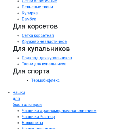
Сетки эластичные
Бельевые ткани
Кулирка
Бамбук
Для корсетов
Сетка корсетная
Кружево неэластичное
Для купальников
Подклад для купальников
Ткани для купальников
Для спорта
Термобифлекс
Чашки
для
бюстгальтеров
Чашечки с равномерным наполнением
Чашечки Push-up
Балконеты
Чашки-вкладыши