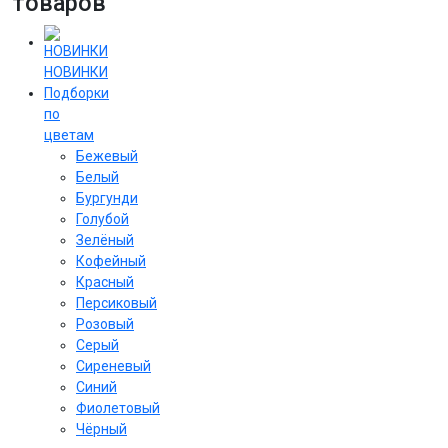
товаров
НОВИНКИ
Подборки
по
цветам
Бежевый
Белый
Бургунди
Голубой
Зелёный
Кофейный
Красный
Персиковый
Розовый
Серый
Сиреневый
Cиний
Фиолетовый
Чёрный