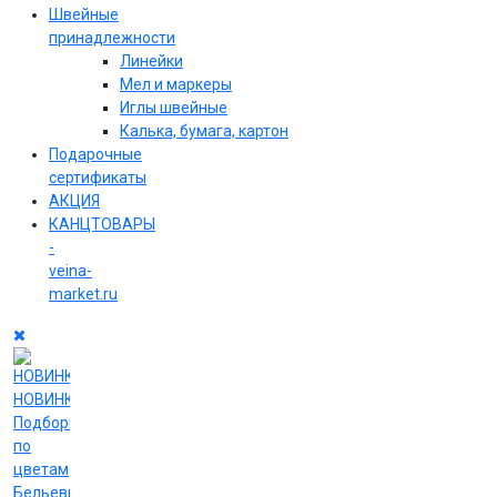
Швейные
принадлежности
Линейки
Мел и маркеры
Иглы швейные
Калька, бумага, картон
Подарочные
сертификаты
АКЦИЯ
КАНЦТОВАРЫ
-
veina-
market.ru
НОВИНКИ
Подборки
по
цветам
Бельевые