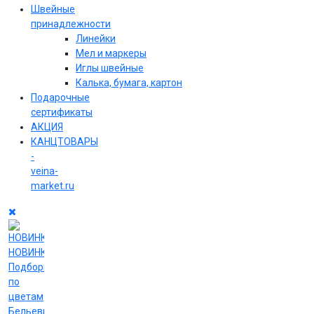
Швейные
принадлежности
Линейки
Мел и маркеры
Иглы швейные
Калька, бумага, картон
Подарочные
сертификаты
АКЦИЯ
КАНЦТОВАРЫ
-
veina-
market.ru
НОВИНКИ
Подборки
по
цветам
Бельевые