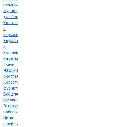
резинки
Фурнитура
для белья
Косточки
и
каркасы
Кружево
и
вышивка
на сетке
Ткани
Чашки для
бюстгальтеров
Корсетная
фурнитура
Всё для
купальников
Готовые
наборы
Нитки
швейные