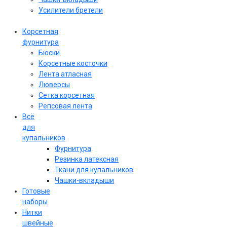
Усилители бретели
Корсетная
фурнитура
Бюски
Корсетные косточки
Лента атласная
Люверсы
Сетка корсетная
Репсовая лента
Всё
для
купальников
Фурнитура
Резинка латексная
Ткани для купальников
Чашки-вкладыши
Готовые
наборы
Нитки
швейные