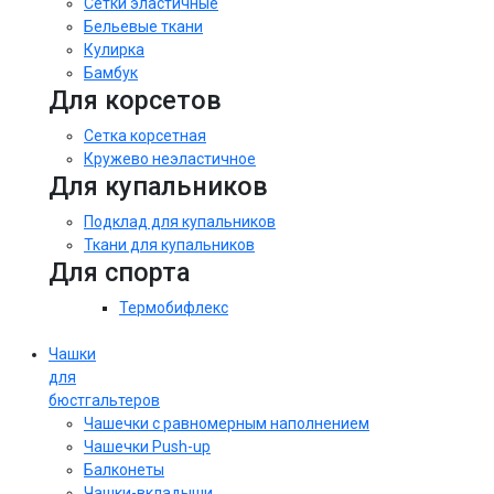
Сетки эластичные
Бельевые ткани
Кулирка
Бамбук
Для корсетов
Сетка корсетная
Кружево неэластичное
Для купальников
Подклад для купальников
Ткани для купальников
Для спорта
Термобифлекс
Чашки
для
бюстгальтеров
Чашечки с равномерным наполнением
Чашечки Push-up
Балконеты
Чашки-вкладыши