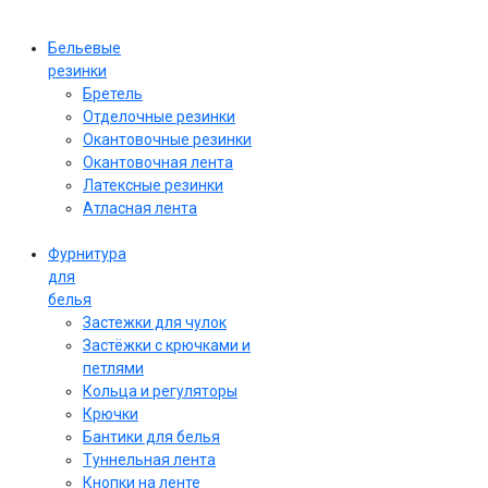
Бельевые
резинки
Бретель
Отделочные резинки
Окантовочные резинки
Окантовочная лента
Латексные резинки
Атласная лента
Фурнитура
для
белья
Застежки для чулок
Застёжки с крючками и
петлями
Кольца и регуляторы
Крючки
Бантики для белья
Туннельная лента
Кнопки на ленте