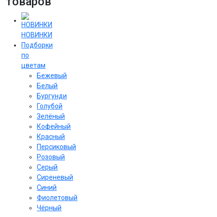
товаров
НОВИНКИ
Подборки
по
цветам
Бежевый
Белый
Бургунди
Голубой
Зелёный
Кофейный
Красный
Персиковый
Розовый
Серый
Сиреневый
Cиний
Фиолетовый
Чёрный