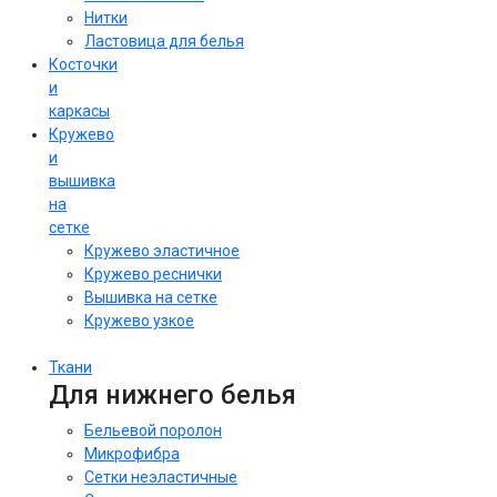
Нитки
Ластовица для белья
Косточки
и
каркасы
Кружево
и
вышивка
на
сетке
Кружево эластичное
Кружево реснички
Вышивка на сетке
Кружево узкое
Ткани
Для нижнего белья
Бельевой поролон
Микрофибра
Сетки неэластичные