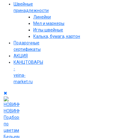
Швейные
принадлежности
Линейки
Мел и маркеры
Иглы швейные
Калька, бумага, картон
Подарочные
сертификаты
АКЦИЯ
КАНЦТОВАРЫ
-
veina-
market.ru
НОВИНКИ
Подборки
по
цветам
Бельевые