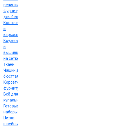
резинки
Фурнитура
для белья
Косточки
и
каркасы
Кружево
и
вышивка
на сетке
Ткани
Чашки для
бюстгальтеров
Корсетная
фурнитура
Всё для
купальников
Готовые
наборы
Нитки
швейные