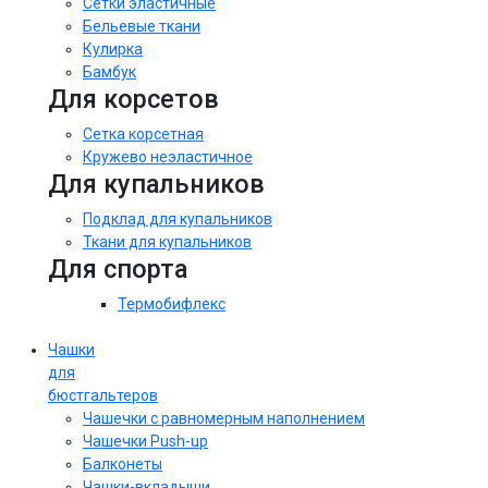
Сетки эластичные
Бельевые ткани
Кулирка
Бамбук
Для корсетов
Сетка корсетная
Кружево неэластичное
Для купальников
Подклад для купальников
Ткани для купальников
Для спорта
Термобифлекс
Чашки
для
бюстгальтеров
Чашечки с равномерным наполнением
Чашечки Push-up
Балконеты
Чашки-вкладыши