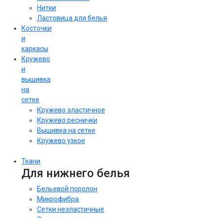
Нитки
Ластовица для белья
Косточки
и
каркасы
Кружево
и
вышивка
на
сетке
Кружево эластичное
Кружево реснички
Вышивка на сетке
Кружево узкое
Ткани
Для нижнего белья
Бельевой поролон
Микрофибра
Сетки неэластичные