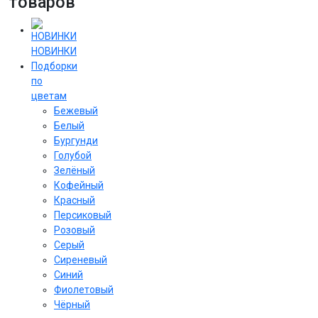
товаров
НОВИНКИ
Подборки
по
цветам
Бежевый
Белый
Бургунди
Голубой
Зелёный
Кофейный
Красный
Персиковый
Розовый
Серый
Сиреневый
Cиний
Фиолетовый
Чёрный