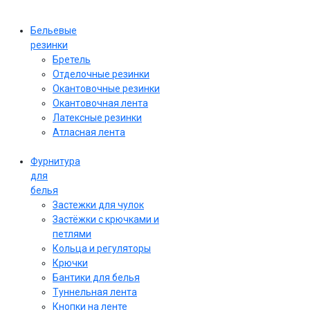
Бельевые
резинки
Бретель
Отделочные резинки
Окантовочные резинки
Окантовочная лента
Латексные резинки
Атласная лента
Фурнитура
для
белья
Застежки для чулок
Застёжки с крючками и
петлями
Кольца и регуляторы
Крючки
Бантики для белья
Туннельная лента
Кнопки на ленте