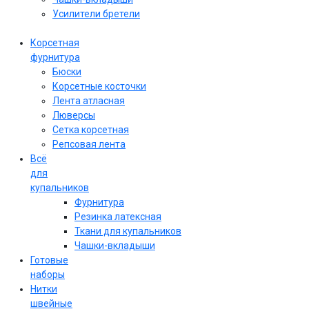
Усилители бретели
Корсетная
фурнитура
Бюски
Корсетные косточки
Лента атласная
Люверсы
Сетка корсетная
Репсовая лента
Всё
для
купальников
Фурнитура
Резинка латексная
Ткани для купальников
Чашки-вкладыши
Готовые
наборы
Нитки
швейные