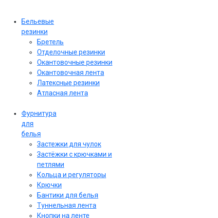
Бельевые
резинки
Бретель
Отделочные резинки
Окантовочные резинки
Окантовочная лента
Латексные резинки
Атласная лента
Фурнитура
для
белья
Застежки для чулок
Застёжки с крючками и
петлями
Кольца и регуляторы
Крючки
Бантики для белья
Туннельная лента
Кнопки на ленте