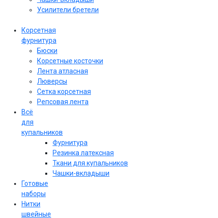
Усилители бретели
Корсетная
фурнитура
Бюски
Корсетные косточки
Лента атласная
Люверсы
Сетка корсетная
Репсовая лента
Всё
для
купальников
Фурнитура
Резинка латексная
Ткани для купальников
Чашки-вкладыши
Готовые
наборы
Нитки
швейные