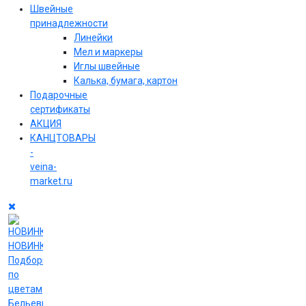
Швейные
принадлежности
Линейки
Мел и маркеры
Иглы швейные
Калька, бумага, картон
Подарочные
сертификаты
АКЦИЯ
КАНЦТОВАРЫ
-
veina-
market.ru
НОВИНКИ
Подборки
по
цветам
Бельевые