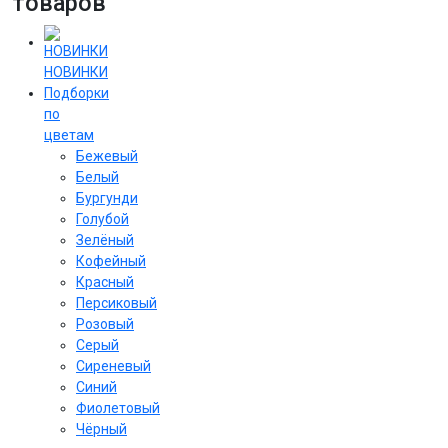
товаров
НОВИНКИ
Подборки
по
цветам
Бежевый
Белый
Бургунди
Голубой
Зелёный
Кофейный
Красный
Персиковый
Розовый
Серый
Сиреневый
Cиний
Фиолетовый
Чёрный