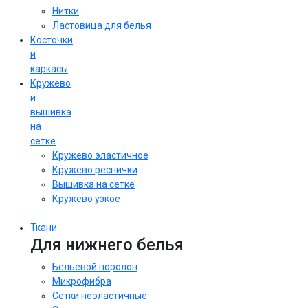
Нитки
Ластовица для белья
Косточки
и
каркасы
Кружево
и
вышивка
на
сетке
Кружево эластичное
Кружево реснички
Вышивка на сетке
Кружево узкое
Ткани
Для нижнего белья
Бельевой поролон
Микрофибра
Сетки неэластичные