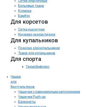
Сетки эластичные
Бельевые ткани
Кулирка
Бамбук
Для корсетов
Сетка корсетная
Кружево неэластичное
Для купальников
Подклад для купальников
Ткани для купальников
Для спорта
Термобифлекс
Чашки
для
бюстгальтеров
Чашечки с равномерным наполнением
Чашечки Push-up
Балконеты
Чашки-вкладыши