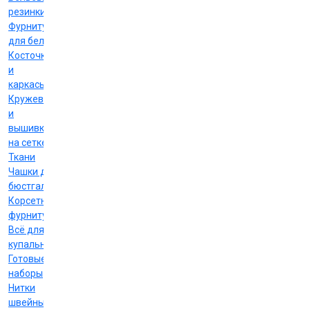
резинки
Фурнитура
для белья
Косточки
и
каркасы
Кружево
и
вышивка
на сетке
Ткани
Чашки для
бюстгальтеров
Корсетная
фурнитура
Всё для
купальников
Готовые
наборы
Нитки
швейные