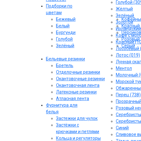
Голубой (30
Подборки по
Жёлтый
цветам
Зелёный
Бежевый
Кофейны
Золотой
Белый
Красный
Ирландский
Бургунди
Персико
Кофе с моло
Голубой
Розовый
Красный (1
Зелёный
Серый
Лососёвый 
Лотос (019)
Бельевые резинки
Лунная скал
Бретель
Ментол
Отделочные резинки
Молочный (
Окантовочные резинки
Морской тум
Окантовочная лента
Обжаренный
Латексные резинки
Перец (738)
Атласная лента
Прозрачны
Фурнитура для
Розовый не
белья
Серебрист
Застежки для чулок
Серебристы
Застёжки с
Синий
крючками и петлями
Сливовое ви
Кольца и регуляторы