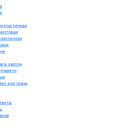
к
а
а
неэластичная
бюстовая
эластичная
кани
тно
ага, картон
антиметр
ные
мел для ткани
ответы
ы
аров