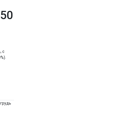
-50
, с
0%).
 грудь