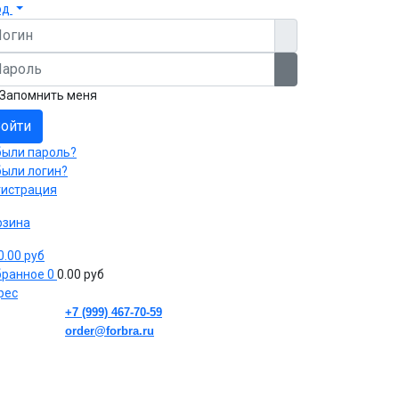
од
гин
роль
Показать пароль
Запомнить меня
ойти
были пароль?
были логин?
гистрация
рзина
 0.00 руб
бранное
0
0.00 руб
рес
+7 (999) 467-70-59
order@forbra.ru