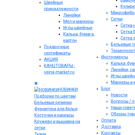
Бамбу
Швейные
Кулирк
принадлежности
Микрофибр
Линейки
Сетки
Мел и маркеры
Сетка 
Иглы швейные
Сетка 
Калька, бумага,
Сетка 
картон
Бельевые т
Подарочные
Термополо
сертификаты
Инструменты
АКЦИЯ
Калька, бум
КАНЦТОВАРЫ -
Линейки, с
veina-market.ru
Иглы швей
Маркеры и 
Блог
НОВИНКИ
Новости
Подборки по цветам
Вопросы / 
Бельевые резинки
Наши совет
Фурнитура для белья
Обзоры тов
Косточки и каркасы
Оплата
Кружево и вышивка на
Доставка
сетке
Контакты
Ткани