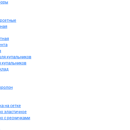
боры
орсетные
сная
етная
ента
в
для купальников
я купальников
дклад
оролон
а на сетке
о эластичное
о с ресничками