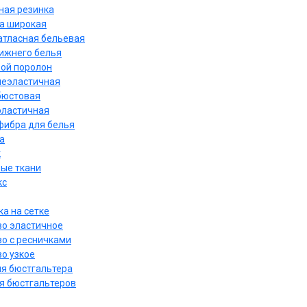
ная резинка
а широкая
атласная бельевая
нижнего белья
ой поролон
неэластичная
бюстовая
эластичная
ибра для белья
а
к
ые ткани
кс
а на сетке
о эластичное
о с ресничками
о узкое
ля бюстгальтера
я бюстгальтеров