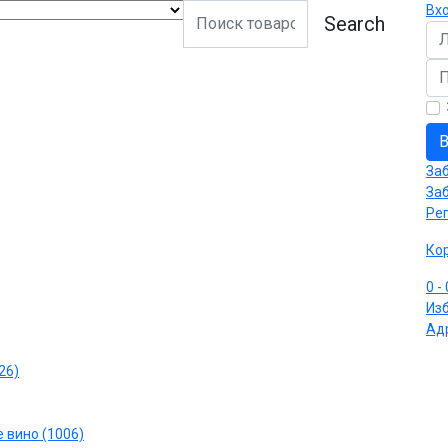
Вх
Search
Ло
Па
В
За
За
Ре
Ко
0
-
Из
Ад
26)
 вино (1006)