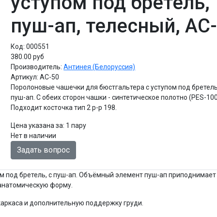
уступом под бретель,
пуш-ап, телесный, AC
Код:
000551
380.00 руб
Производитель:
Антинея (Белоруссия)
Артикул:
AC-50
Поролоновые чашечки для бюстгальтера с уступом под бретель
пуш-ап. С обеих сторон чашки - синтетическое полотно (PES-10
Подходит косточка тип 2 р-р 198.
Цена указана за
:
1 пару
Нет в наличии
Задать вопрос
м под бретель, с пуш-ап. Объёмный элемент пуш-ап приподнимает
 анатомическую форму.
каркаса и дополнительную поддержку груди.