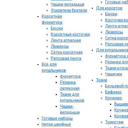
Готовые на
Чашки-вкладыши
Для корсетов
Усилители бретели
Бюски
Корсетная
Косточки к
фурнитура
Лента атла
Бюски
Люверсы
Корсетные косточки
Сетка корс
Лента атласная
Репсовая л
Люверсы
Для купальнико
Сетка корсетная
Фурнитура 
Репсовая лента
Резинка дл
Всё для
Ткани и по
купальников
Чашечки
Фурнитура
Ткани
Резинка
Бельевой п
латексная
Бифлекс
Ткани для
Кружево
купальников
Вышивк
Чашки-
Кружев
вкладыши
Кружев
Готовые наборы
Трикотаж
Нитки швейные