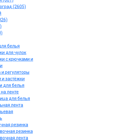
 (061)
оград (2605)
й
026)
)
0)
для белья
ки для чулок
ки с крючками и
и
 и регуляторы
 и застёжки
и для белья
 на ленте
ица для белья
ьная лента
льевая
ь
чная резинка
вочная резинка
вочная лента