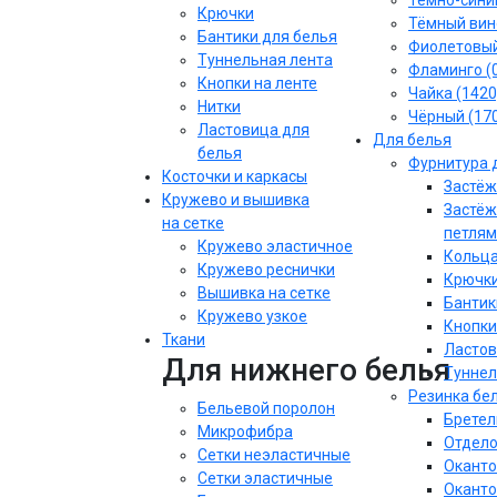
Тёмно-синий
Крючки
Тёмный вин
Бантики для белья
Фиолетовы
Туннельная лента
Фламинго (
Кнопки на ленте
Чайка (1420
Нитки
Чёрный (17
Ластовица для
Для белья
белья
Фурнитура 
Косточки и каркасы
Застёж
Кружево и вышивка
Застёж
на сетке
петлям
Кружево эластичное
Кольца
Кружево реснички
Крючки
Вышивка на сетке
Бантик
Кружево узкое
Кнопки
Ткани
Ластов
Для нижнего белья
Туннел
Резинка бе
Бельевой поролон
Бретел
Микрофибра
Отдело
Сетки неэластичные
Оканто
Сетки эластичные
Оканто