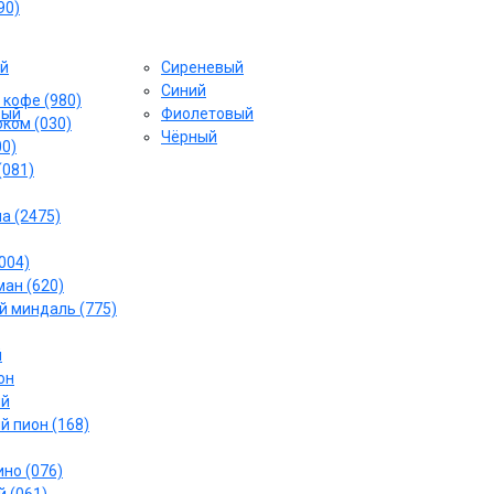
90)
й
Сиреневый
Cиний
 кофе (980)
вый
Фиолетовый
ком (030)
Чёрный
00)
(081)
а (2475)
004)
ан (620)
 миндаль (775)
й
он
ый
й пион (168)
но (076)