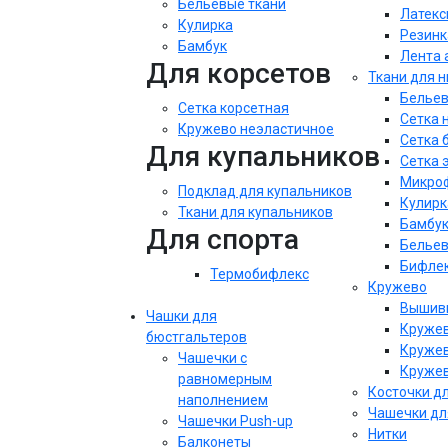
Бельевые ткани
Латекс
Кулирка
Резинк
Бамбук
Лента 
Для корсетов
Ткани для 
Бельев
Сетка корсетная
Сетка 
Кружево неэластичное
Сетка 
Для купальников
Сетка 
Микроф
Подклад для купальников
Кулирк
Ткани для купальников
Бамбу
Для спорта
Бельев
Бифле
Термобифлекс
Кружево
Вышивк
Чашки для
Кружев
бюстгальтеров
Кружев
Чашечки с
Кружев
равномерным
Косточки д
наполнением
Чашечки дл
Чашечки Push-up
Нитки
Балконеты