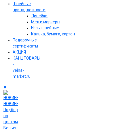
Швейные
принадлежности
Линейки
Мел и маркеры
Иглы швейные
Калька, бумага, картон
Подарочные
сертификаты
АКЦИЯ
КАНЦТОВАРЫ
-
veina-
market.ru
НОВИНКИ
Подборки
по
цветам
Бельевые