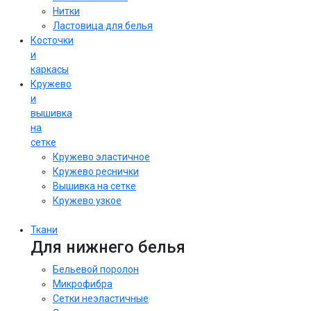
Нитки
Ластовица для белья
Косточки
и
каркасы
Кружево
и
вышивка
на
сетке
Кружево эластичное
Кружево реснички
Вышивка на сетке
Кружево узкое
Ткани
Для нижнего белья
Бельевой поролон
Микрофибра
Сетки неэластичные