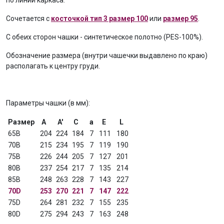
Сочетается с
косточкой тип 3 размер 100
или
размер 95
.
С обеих сторон чашки - синтетическое полотно (PES-100%).
Обозначение размера (внутри чашечки выдавлено по краю)
располагать к центру груди.
Параметры чашки (в мм):
Размер
A
A'
C
a
E
L
65В
204
224
184
7
111
180
70В
215
234
195
7
119
190
75В
226
244
205
7
127
201
80В
237
254
217
7
135
214
85В
248
263
228
7
143
227
70D
253
270
221
7
147
222
75D
264
281
232
7
155
235
80D
275
294
243
7
163
248