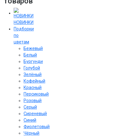
товаров
НОВИНКИ
Подборки
по
цветам
Бежевый
Белый
Бургунди
Голубой
Зелёный
Кофейный
Красный
Персиковый
Розовый
Серый
Сиреневый
Cиний
Фиолетовый
Чёрный