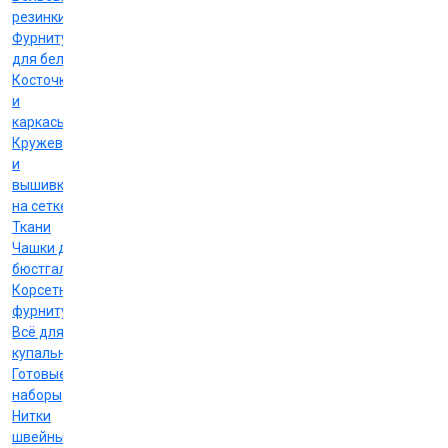
резинки
Фурнитура
для белья
Косточки
и
каркасы
Кружево
и
вышивка
на сетке
Ткани
Чашки для
бюстгальтеров
Корсетная
фурнитура
Всё для
купальников
Готовые
наборы
Нитки
швейные