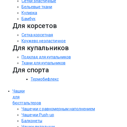
Сетки эластичные
Бельевые ткани
Кулирка
Бамбук
Для корсетов
Сетка корсетная
Кружево неэластичное
Для купальников
Подклад для купальников
Ткани для купальников
Для спорта
Термобифлекс
Чашки
для
бюстгальтеров
Чашечки с равномерным наполнением
Чашечки Push-up
Балконеты
Чашки-вкладыши