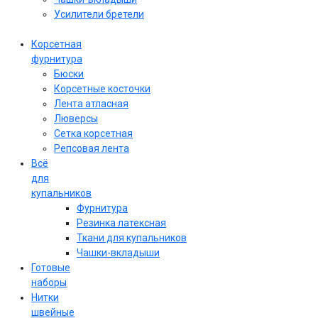
Усилители бретели
Корсетная
фурнитура
Бюски
Корсетные косточки
Лента атласная
Люверсы
Сетка корсетная
Репсовая лента
Всё
для
купальников
Фурнитура
Резинка латексная
Ткани для купальников
Чашки-вкладыши
Готовые
наборы
Нитки
швейные