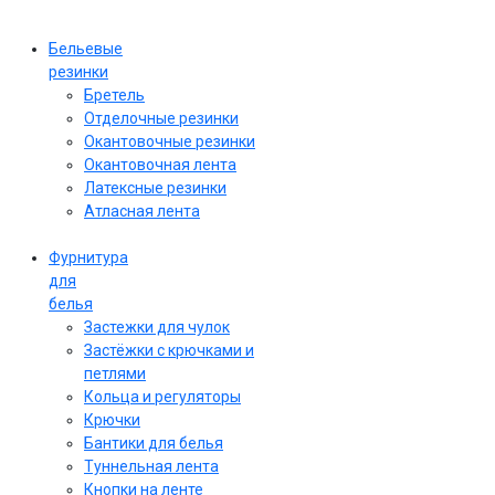
Бельевые
резинки
Бретель
Отделочные резинки
Окантовочные резинки
Окантовочная лента
Латексные резинки
Атласная лента
Фурнитура
для
белья
Застежки для чулок
Застёжки с крючками и
петлями
Кольца и регуляторы
Крючки
Бантики для белья
Туннельная лента
Кнопки на ленте