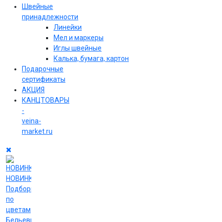
Швейные
принадлежности
Линейки
Мел и маркеры
Иглы швейные
Калька, бумага, картон
Подарочные
сертификаты
АКЦИЯ
КАНЦТОВАРЫ
-
veina-
market.ru
НОВИНКИ
Подборки
по
цветам
Бельевые