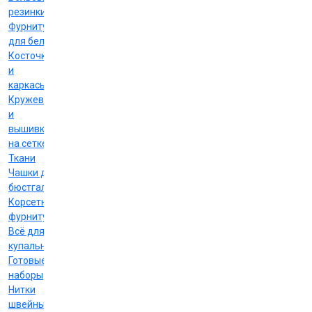
резинки
Фурнитура
для белья
Косточки
и
каркасы
Кружево
и
вышивка
на сетке
Ткани
Чашки для
бюстгальтеров
Корсетная
фурнитура
Всё для
купальников
Готовые
наборы
Нитки
швейные