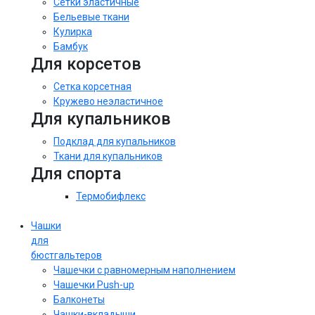
Сетки эластичные
Бельевые ткани
Кулирка
Бамбук
Для корсетов
Сетка корсетная
Кружево неэластичное
Для купальников
Подклад для купальников
Ткани для купальников
Для спорта
Термобифлекс
Чашки
для
бюстгальтеров
Чашечки с равномерным наполнением
Чашечки Push-up
Балконеты
Чашки-вкладыши