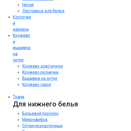
Нитки
Ластовица для белья
Косточки
и
каркасы
Кружево
и
вышивка
на
сетке
Кружево эластичное
Кружево реснички
Вышивка на сетке
Кружево узкое
Ткани
Для нижнего белья
Бельевой поролон
Микрофибра
Сетки неэластичные