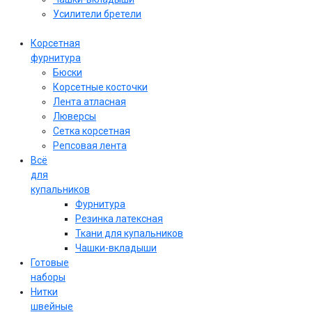
Усилители бретели
Корсетная
фурнитура
Бюски
Корсетные косточки
Лента атласная
Люверсы
Сетка корсетная
Репсовая лента
Всё
для
купальников
Фурнитура
Резинка латексная
Ткани для купальников
Чашки-вкладыши
Готовые
наборы
Нитки
швейные