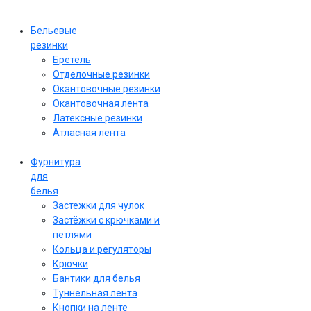
Бельевые
резинки
Бретель
Отделочные резинки
Окантовочные резинки
Окантовочная лента
Латексные резинки
Атласная лента
Фурнитура
для
белья
Застежки для чулок
Застёжки с крючками и
петлями
Кольца и регуляторы
Крючки
Бантики для белья
Туннельная лента
Кнопки на ленте