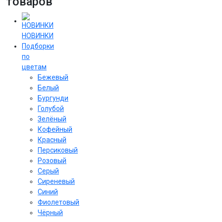
товаров
НОВИНКИ
Подборки
по
цветам
Бежевый
Белый
Бургунди
Голубой
Зелёный
Кофейный
Красный
Персиковый
Розовый
Серый
Сиреневый
Cиний
Фиолетовый
Чёрный