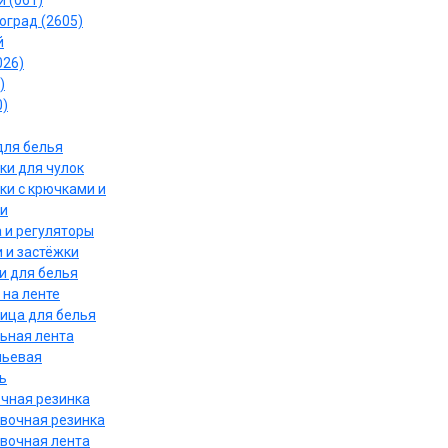
 (061)
оград (2605)
й
026)
)
0)
для белья
ки для чулок
ки с крючками и
и
 и регуляторы
 и застёжки
и для белья
 на ленте
ица для белья
ьная лента
льевая
ь
чная резинка
вочная резинка
вочная лента