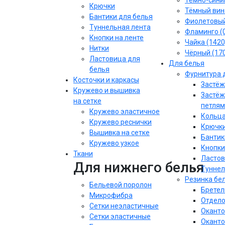
Тёмно-синий
Крючки
Тёмный вин
Бантики для белья
Фиолетовы
Туннельная лента
Фламинго (
Кнопки на ленте
Чайка (1420
Нитки
Чёрный (17
Ластовица для
Для белья
белья
Фурнитура 
Косточки и каркасы
Застёж
Кружево и вышивка
Застёж
на сетке
петлям
Кружево эластичное
Кольца
Кружево реснички
Крючки
Вышивка на сетке
Бантик
Кружево узкое
Кнопки
Ткани
Ластов
Для нижнего белья
Туннел
Резинка бе
Бельевой поролон
Бретел
Микрофибра
Отдело
Сетки неэластичные
Оканто
Сетки эластичные
Оканто