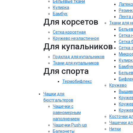
Бельевые ткани
Латекс
Кулирка
Резинк
Бамбук
Лента 
Для корсетов
Ткани для 
Бельев
Сетка корсетная
Сетка 
Кружево неэластичное
Сетка 
Для купальников
Сетка 
Микроф
Подклад для купальников
Кулирк
Ткани для купальников
Бамбу
Для спорта
Бельев
Бифле
Термобифлекс
Кружево
Вышивк
Чашки для
Кружев
бюстгальтеров
Кружев
Чашечки с
Кружев
равномерным
Косточки д
наполнением
Чашечки дл
Чашечки Push-up
Нитки
Балконеты