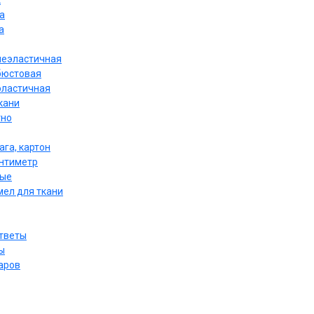
к
а
а
неэластичная
бюстовая
эластичная
кани
тно
ага, картон
антиметр
ные
мел для ткани
ответы
ы
аров