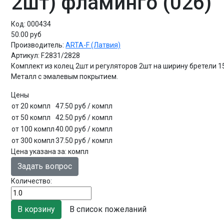
2шт) фламинго (026)
Код:
000434
50.00 руб
Производитель:
ARTA-F (Латвия)
Артикул:
F.2831/2828
Комплект из колец 2шт и регуляторов 2шт на ширину бретели 1
Металл с эмалевым покрытием.
Цены
от 20 компл
47.50 руб
/ компл
от 50 компл
42.50 руб
/ компл
от 100 компл
40.00 руб
/ компл
от 300 компл
37.50 руб
/ компл
Цена указана за
:
компл
Задать вопрос
Количество:
В список пожеланий