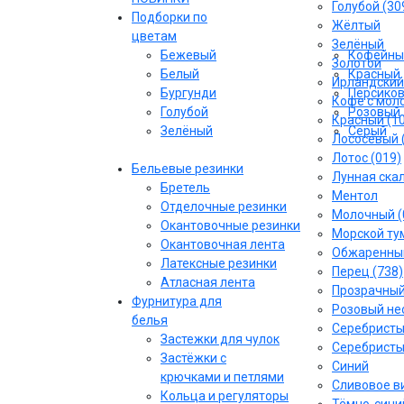
Голубой (30
Подборки по
Жёлтый
цветам
Зелёный
Бежевый
Кофейны
Золотой
Белый
Красный
Ирландский
Бургунди
Персико
Кофе с моло
Голубой
Розовый
Красный (1
Зелёный
Серый
Лососёвый 
Лотос (019)
Бельевые резинки
Лунная скал
Бретель
Ментол
Отделочные резинки
Молочный (
Окантовочные резинки
Морской тум
Окантовочная лента
Обжаренный
Латексные резинки
Перец (738)
Атласная лента
Прозрачны
Фурнитура для
Розовый не
белья
Серебрист
Застежки для чулок
Серебристы
Застёжки с
Синий
крючками и петлями
Сливовое ви
Кольца и регуляторы