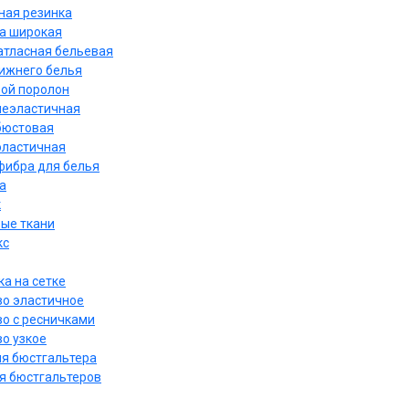
ная резинка
а широкая
атласная бельевая
нижнего белья
ой поролон
неэластичная
бюстовая
эластичная
ибра для белья
а
к
ые ткани
кс
а на сетке
о эластичное
о с ресничками
о узкое
ля бюстгальтера
я бюстгальтеров