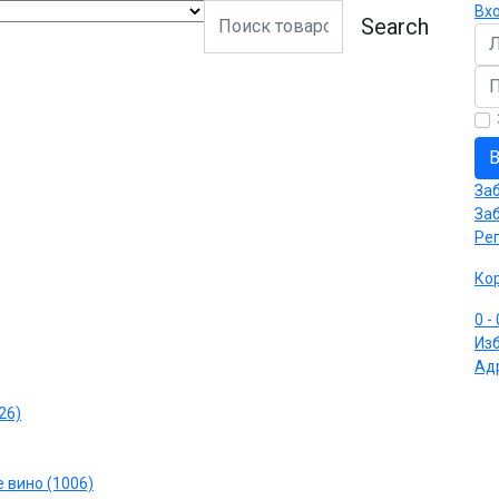
Вх
Search
Ло
Па
В
За
За
Ре
Ко
0
-
Из
Ад
26)
 вино (1006)