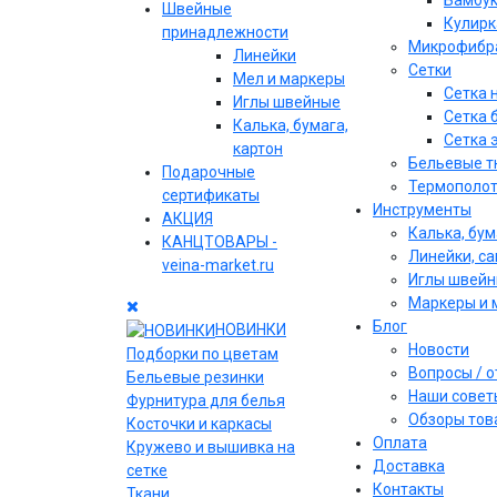
Бамбу
Швейные
Кулирк
принадлежности
Микрофибр
Линейки
Сетки
Мел и маркеры
Сетка 
Иглы швейные
Сетка 
Калька, бумага,
Сетка 
картон
Бельевые т
Подарочные
Термополо
сертификаты
Инструменты
АКЦИЯ
Калька, бум
КАНЦТОВАРЫ -
Линейки, с
veina-market.ru
Иглы швей
Маркеры и 
Блог
НОВИНКИ
Новости
Подборки по цветам
Вопросы / 
Бельевые резинки
Наши совет
Фурнитура для белья
Обзоры тов
Косточки и каркасы
Оплата
Кружево и вышивка на
Доставка
сетке
Контакты
Ткани