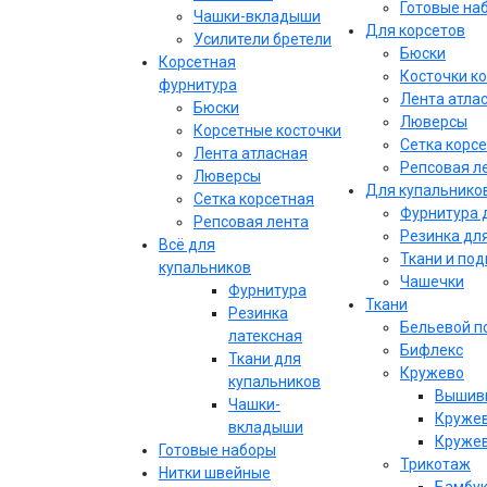
Готовые на
Чашки-вкладыши
Для корсетов
Усилители бретели
Бюски
Корсетная
Косточки к
фурнитура
Лента атла
Бюски
Люверсы
Корсетные косточки
Сетка корс
Лента атласная
Репсовая л
Люверсы
Для купальнико
Сетка корсетная
Фурнитура 
Репсовая лента
Резинка дл
Всё для
Ткани и по
купальников
Чашечки
Фурнитура
Ткани
Резинка
Бельевой п
латексная
Бифлекс
Ткани для
Кружево
купальников
Вышивк
Чашки-
Кружев
вкладыши
Кружев
Готовые наборы
Трикотаж
Нитки швейные