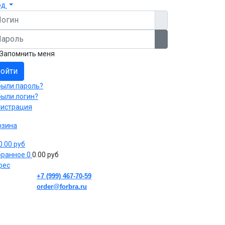
од
гин
роль
Показать пароль
Запомнить меня
ойти
были пароль?
были логин?
гистрация
рзина
 0.00 руб
бранное
0
0.00 руб
рес
+7 (999) 467-70-59
order@forbra.ru