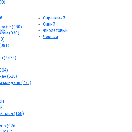
90)
й
Сиреневый
Cиний
 кофе (980)
вый
Фиолетовый
ком (030)
Чёрный
00)
(081)
а (2475)
004)
ан (620)
 миндаль (775)
й
он
ый
й пион (168)
но (076)