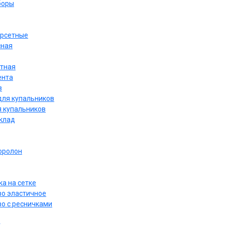
боры
орсетные
сная
етная
ента
в
для купальников
я купальников
дклад
оролон
а на сетке
о эластичное
о с ресничками