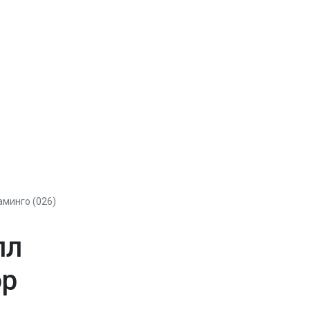
минго (026)
лл
ор