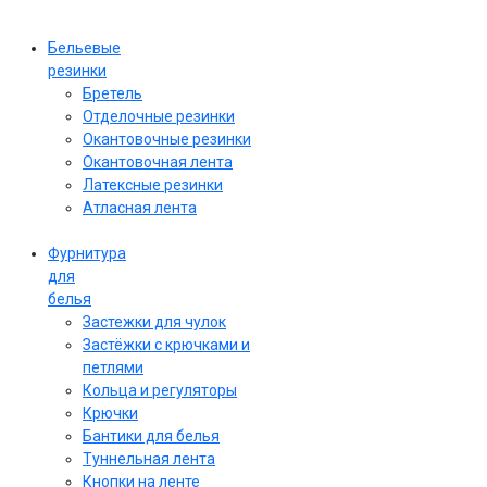
Бельевые
резинки
Бретель
Отделочные резинки
Окантовочные резинки
Окантовочная лента
Латексные резинки
Атласная лента
Фурнитура
для
белья
Застежки для чулок
Застёжки с крючками и
петлями
Кольца и регуляторы
Крючки
Бантики для белья
Туннельная лента
Кнопки на ленте