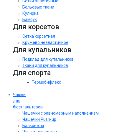
Сетки эластичные
Бельевые ткани
Кулирка
Бамбук
Для корсетов
Сетка корсетная
Кружево неэластичное
Для купальников
Подклад для купальников
Ткани для купальников
Для спорта
Термобифлекс
Чашки
для
бюстгальтеров
Чашечки с равномерным наполнением
Чашечки Push-up
Балконеты
Чашки-вкладыши