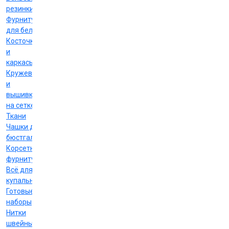
резинки
Фурнитура
для белья
Косточки
и
каркасы
Кружево
и
вышивка
на сетке
Ткани
Чашки для
бюстгальтеров
Корсетная
фурнитура
Всё для
купальников
Готовые
наборы
Нитки
швейные