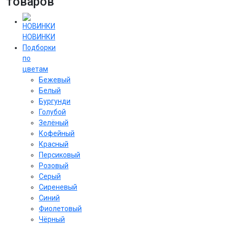
товаров
НОВИНКИ
Подборки
по
цветам
Бежевый
Белый
Бургунди
Голубой
Зелёный
Кофейный
Красный
Персиковый
Розовый
Серый
Сиреневый
Cиний
Фиолетовый
Чёрный