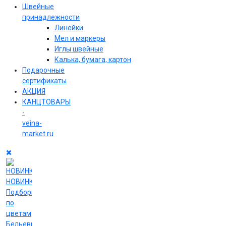
Швейные
принадлежности
Линейки
Мел и маркеры
Иглы швейные
Калька, бумага, картон
Подарочные
сертификаты
АКЦИЯ
КАНЦТОВАРЫ
-
veina-
market.ru
НОВИНКИ
Подборки
по
цветам
Бельевые