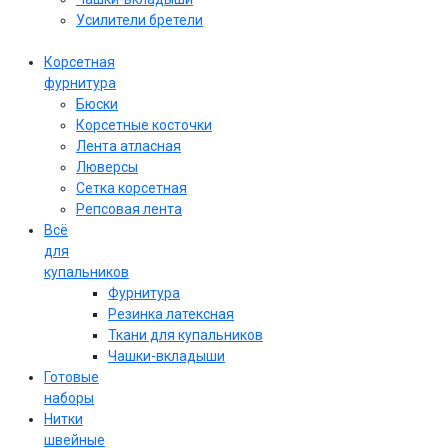
Усилители бретели
Корсетная
фурнитура
Бюски
Корсетные косточки
Лента атласная
Люверсы
Сетка корсетная
Репсовая лента
Всё
для
купальников
Фурнитура
Резинка латексная
Ткани для купальников
Чашки-вкладыши
Готовые
наборы
Нитки
швейные