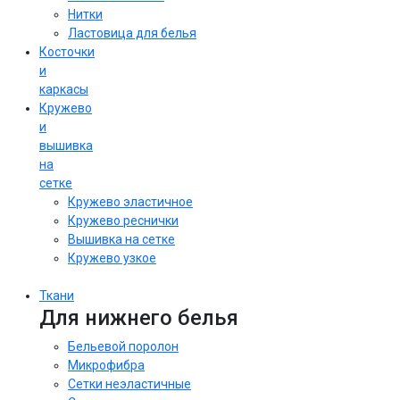
Нитки
Ластовица для белья
Косточки
и
каркасы
Кружево
и
вышивка
на
сетке
Кружево эластичное
Кружево реснички
Вышивка на сетке
Кружево узкое
Ткани
Для нижнего белья
Бельевой поролон
Микрофибра
Сетки неэластичные