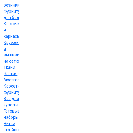
резинки
Фурнитура
для белья
Косточки
и
каркасы
Кружево
и
вышивка
на сетке
Ткани
Чашки для
бюстгальтеров
Корсетная
фурнитура
Всё для
купальников
Готовые
наборы
Нитки
швейные