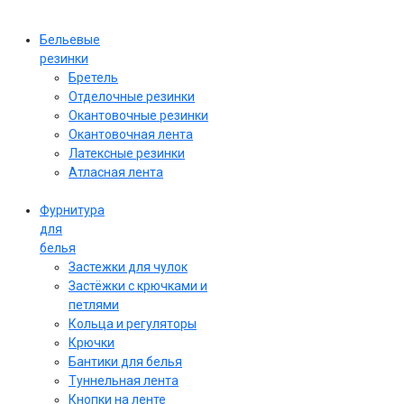
Бельевые
резинки
Бретель
Отделочные резинки
Окантовочные резинки
Окантовочная лента
Латексные резинки
Атласная лента
Фурнитура
для
белья
Застежки для чулок
Застёжки с крючками и
петлями
Кольца и регуляторы
Крючки
Бантики для белья
Туннельная лента
Кнопки на ленте