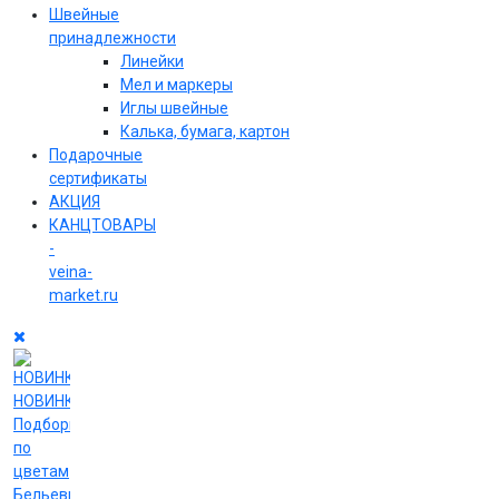
Швейные
принадлежности
Линейки
Мел и маркеры
Иглы швейные
Калька, бумага, картон
Подарочные
сертификаты
АКЦИЯ
КАНЦТОВАРЫ
-
veina-
market.ru
НОВИНКИ
Подборки
по
цветам
Бельевые