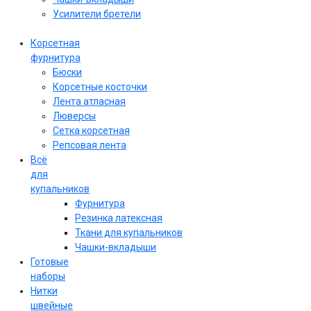
Усилители бретели
Корсетная
фурнитура
Бюски
Корсетные косточки
Лента атласная
Люверсы
Сетка корсетная
Репсовая лента
Всё
для
купальников
Фурнитура
Резинка латексная
Ткани для купальников
Чашки-вкладыши
Готовые
наборы
Нитки
швейные