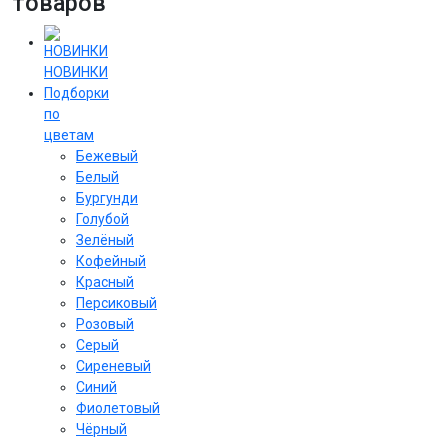
товаров
НОВИНКИ
Подборки
по
цветам
Бежевый
Белый
Бургунди
Голубой
Зелёный
Кофейный
Красный
Персиковый
Розовый
Серый
Сиреневый
Cиний
Фиолетовый
Чёрный