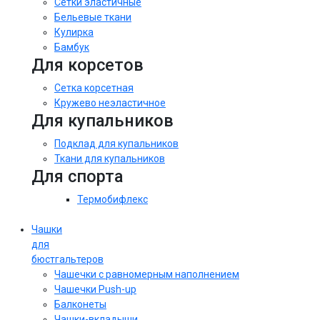
Сетки эластичные
Бельевые ткани
Кулирка
Бамбук
Для корсетов
Сетка корсетная
Кружево неэластичное
Для купальников
Подклад для купальников
Ткани для купальников
Для спорта
Термобифлекс
Чашки
для
бюстгальтеров
Чашечки с равномерным наполнением
Чашечки Push-up
Балконеты
Чашки-вкладыши