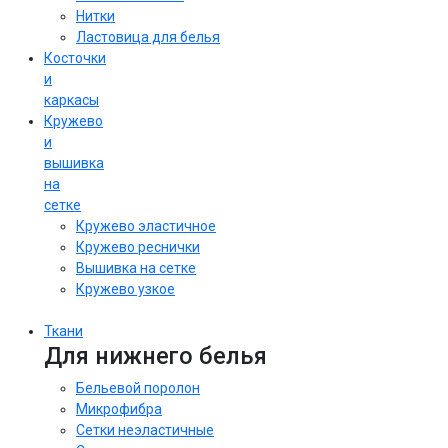
Нитки
Ластовица для белья
Косточки
и
каркасы
Кружево
и
вышивка
на
сетке
Кружево эластичное
Кружево реснички
Вышивка на сетке
Кружево узкое
Ткани
Для нижнего белья
Бельевой поролон
Микрофибра
Сетки неэластичные