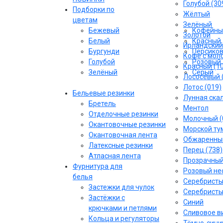
Голубой (30
Подборки по
Жёлтый
цветам
Зелёный
Бежевый
Кофейны
Золотой
Белый
Красный
Ирландский
Бургунди
Персико
Кофе с моло
Голубой
Розовый
Красный (1
Зелёный
Серый
Лососёвый 
Лотос (019)
Бельевые резинки
Лунная скал
Бретель
Ментол
Отделочные резинки
Молочный (
Окантовочные резинки
Морской тум
Окантовочная лента
Обжаренный
Латексные резинки
Перец (738)
Атласная лента
Прозрачны
Фурнитура для
Розовый не
белья
Серебрист
Застежки для чулок
Серебристы
Застёжки с
Синий
крючками и петлями
Сливовое ви
Кольца и регуляторы