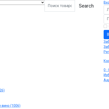
Вх
Search
Ло
Па
В
За
За
Ре
Ко
0
-
Из
Ад
26)
 вино (1006)