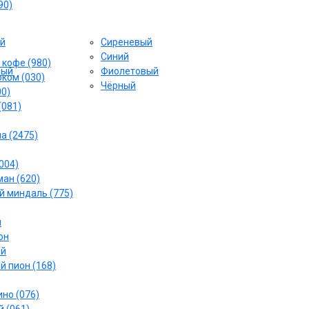
90)
й
Сиреневый
Cиний
 кофе (980)
вый
Фиолетовый
ком (030)
Чёрный
00)
(081)
а (2475)
004)
ан (620)
 миндаль (775)
й
он
ый
й пион (168)
но (076)