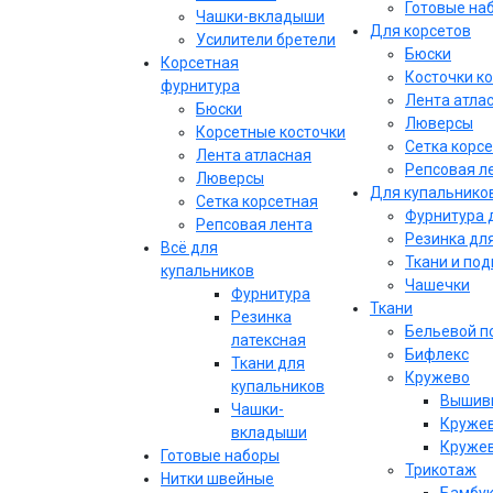
Готовые на
Чашки-вкладыши
Для корсетов
Усилители бретели
Бюски
Корсетная
Косточки к
фурнитура
Лента атла
Бюски
Люверсы
Корсетные косточки
Сетка корс
Лента атласная
Репсовая л
Люверсы
Для купальнико
Сетка корсетная
Фурнитура 
Репсовая лента
Резинка дл
Всё для
Ткани и по
купальников
Чашечки
Фурнитура
Ткани
Резинка
Бельевой п
латексная
Бифлекс
Ткани для
Кружево
купальников
Вышивк
Чашки-
Кружев
вкладыши
Кружев
Готовые наборы
Трикотаж
Нитки швейные