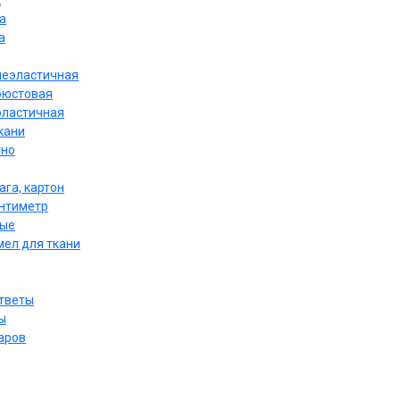
к
а
а
неэластичная
бюстовая
эластичная
кани
тно
ага, картон
антиметр
ные
мел для ткани
ответы
ы
аров