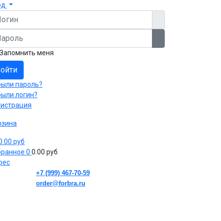
од
гин
роль
Показать пароль
Запомнить меня
ойти
были пароль?
были логин?
гистрация
рзина
 0.00 руб
бранное
0
0.00 руб
рес
+7 (999) 467-70-59
order@forbra.ru