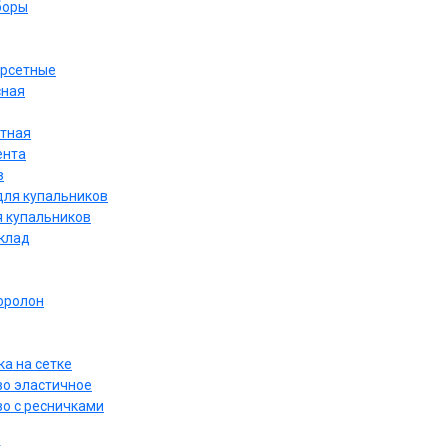
боры
орсетные
сная
етная
ента
в
для купальников
я купальников
дклад
оролон
а на сетке
о эластичное
о с ресничками