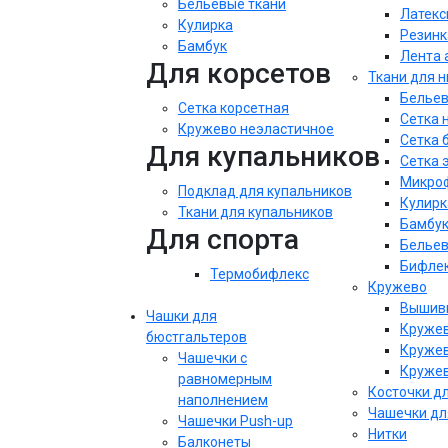
Бельевые ткани
Латекс
Кулирка
Резинк
Бамбук
Лента 
Для корсетов
Ткани для 
Бельев
Сетка корсетная
Сетка 
Кружево неэластичное
Сетка 
Для купальников
Сетка 
Микроф
Подклад для купальников
Кулирк
Ткани для купальников
Бамбу
Для спорта
Бельев
Бифле
Термобифлекс
Кружево
Вышивк
Чашки для
Кружев
бюстгальтеров
Кружев
Чашечки с
Кружев
равномерным
Косточки д
наполнением
Чашечки дл
Чашечки Push-up
Нитки
Балконеты