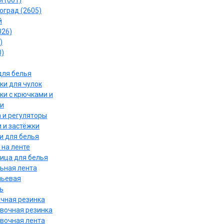
 (061)
оград (2605)
й
026)
)
0)
для белья
ки для чулок
ки с крючками и
и
 и регуляторы
 и застёжки
и для белья
 на ленте
ица для белья
ьная лента
льевая
ь
чная резинка
вочная резинка
вочная лента