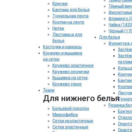
Тёмно-синий
Крючки
Тёмный вин
Бантики для белья
Фиолетовы
Туннельная лента
Фламинго (
Кнопки на ленте
Чайка (1420
Нитки
Чёрный (17
Ластовица для
Для белья
белья
Фурнитура 
Косточки и каркасы
Застёж
Кружево и вышивка
Застёж
на сетке
петлям
Кружево эластичное
Кольца
Кружево реснички
Крючки
Вышивка на сетке
Бантик
Кружево узкое
Кнопки
Ткани
Ластов
Для нижнего белья
Туннел
Резинка бе
Бельевой поролон
Бретел
Микрофибра
Отдело
Сетки неэластичные
Оканто
Сетки эластичные
Оканто