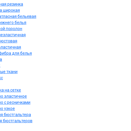
ная резинка
а широкая
атласная бельевая
нижнего белья
ой поролон
неэластичная
бюстовая
эластичная
ибра для белья
а
к
ые ткани
кс
а на сетке
о эластичное
о с ресничками
о узкое
ля бюстгальтера
я бюстгальтеров