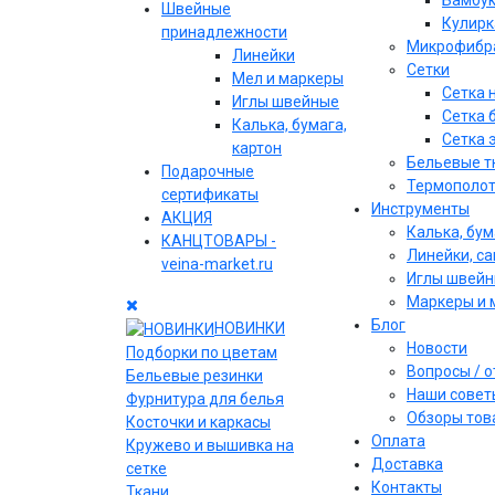
Бамбу
Швейные
Кулирк
принадлежности
Микрофибр
Линейки
Сетки
Мел и маркеры
Сетка 
Иглы швейные
Сетка 
Калька, бумага,
Сетка 
картон
Бельевые т
Подарочные
Термополо
сертификаты
Инструменты
АКЦИЯ
Калька, бум
КАНЦТОВАРЫ -
Линейки, с
veina-market.ru
Иглы швей
Маркеры и 
Блог
НОВИНКИ
Новости
Подборки по цветам
Вопросы / 
Бельевые резинки
Наши совет
Фурнитура для белья
Обзоры тов
Косточки и каркасы
Оплата
Кружево и вышивка на
Доставка
сетке
Контакты
Ткани