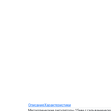
Описание
Характеристики
Металлические регуляторы 15мм с гальванически