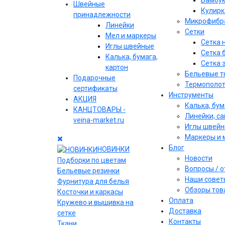
Бамбу
Швейные
Кулирк
принадлежности
Микрофибр
Линейки
Сетки
Мел и маркеры
Сетка 
Иглы швейные
Сетка 
Калька, бумага,
Сетка 
картон
Бельевые т
Подарочные
Термополо
сертификаты
Инструменты
АКЦИЯ
Калька, бум
КАНЦТОВАРЫ -
Линейки, с
veina-market.ru
Иглы швей
Маркеры и 
Блог
НОВИНКИ
Новости
Подборки по цветам
Вопросы / 
Бельевые резинки
Наши совет
Фурнитура для белья
Обзоры тов
Косточки и каркасы
Оплата
Кружево и вышивка на
Доставка
сетке
Контакты
Ткани