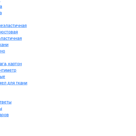
к
а
а
неэластичная
бюстовая
эластичная
кани
тно
ага, картон
антиметр
ные
мел для ткани
ответы
ы
аров