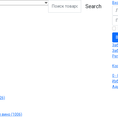
Вх
Search
Ло
Па
В
За
За
Ре
Ко
0
-
Из
Ад
26)
 вино (1006)