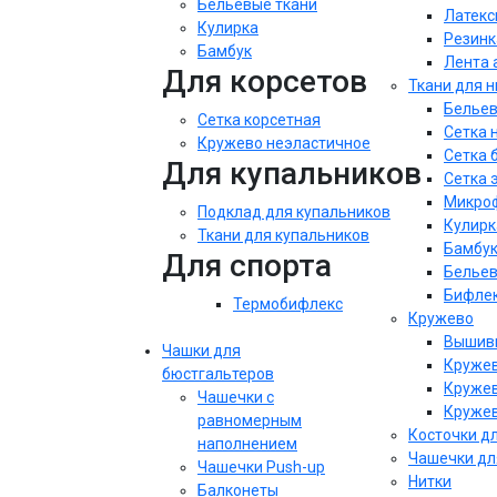
Бельевые ткани
Латекс
Кулирка
Резинк
Бамбук
Лента 
Для корсетов
Ткани для 
Бельев
Сетка корсетная
Сетка 
Кружево неэластичное
Сетка 
Для купальников
Сетка 
Микроф
Подклад для купальников
Кулирк
Ткани для купальников
Бамбу
Для спорта
Бельев
Бифле
Термобифлекс
Кружево
Вышивк
Чашки для
Кружев
бюстгальтеров
Кружев
Чашечки с
Кружев
равномерным
Косточки д
наполнением
Чашечки дл
Чашечки Push-up
Нитки
Балконеты