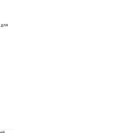
 для
ний