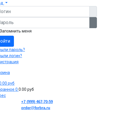
од
гин
роль
Показать пароль
Запомнить меня
ойти
были пароль?
были логин?
гистрация
рзина
 0.00 руб
бранное
0
0.00 руб
рес
+7 (999) 467-70-59
order@forbra.ru