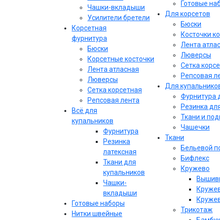
Готовые на
Чашки-вкладыши
Для корсетов
Усилители бретели
Бюски
Корсетная
Косточки к
фурнитура
Лента атла
Бюски
Люверсы
Корсетные косточки
Сетка корс
Лента атласная
Репсовая л
Люверсы
Для купальнико
Сетка корсетная
Фурнитура 
Репсовая лента
Резинка дл
Всё для
Ткани и по
купальников
Чашечки
Фурнитура
Ткани
Резинка
Бельевой п
латексная
Бифлекс
Ткани для
Кружево
купальников
Вышивк
Чашки-
Кружев
вкладыши
Кружев
Готовые наборы
Трикотаж
Нитки швейные