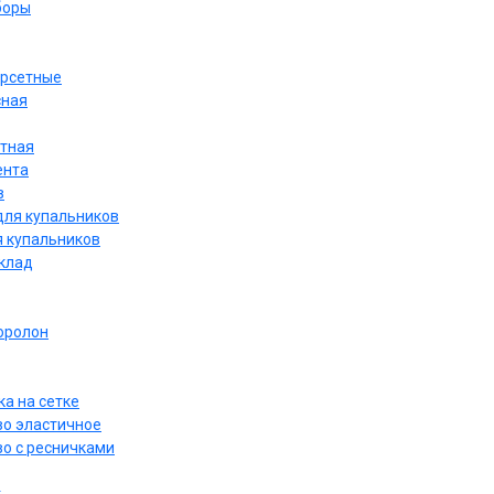
боры
орсетные
сная
етная
ента
в
для купальников
я купальников
дклад
оролон
а на сетке
о эластичное
о с ресничками