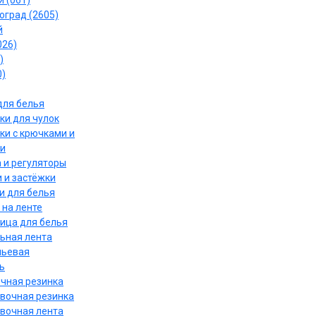
 (061)
оград (2605)
й
026)
)
0)
для белья
ки для чулок
ки с крючками и
и
 и регуляторы
 и застёжки
и для белья
 на ленте
ица для белья
ьная лента
льевая
ь
чная резинка
вочная резинка
вочная лента