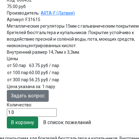
75.00 руб
Производитель:
ARTA-F (Латвия)
Артикул:
F.31615
Металлические регуляторы 15мм с гальваническим покрытием
бретелей бюстгальтера и купальников. Покрытие устойчиво к
воздействию пресной и солёной воды, пота, моющих средств,
низкоконцентрированных кислот.
Внутренний размер 14,7мм х 3,3мм.
Цены
от 50 пар
63.75 руб
/ пар
от 100 пар
60.00 руб
/ пар
от 300 пар
56.25 руб
/ пар
Цена указана за
:
1 пару
Задать вопрос
Количество:
В список пожеланий
м покрытием для бретелей бюстгальтера и купальников. Внутрен