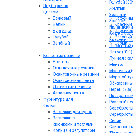
Голубой (30
Подборки по
Жёлтый
цветам
Зелёный
Бежевый
Кофейны
Золотой
Белый
Красный
Ирландский
Бургунди
Персико
Кофе с моло
Голубой
Розовый
Красный (1
Зелёный
Серый
Лососёвый 
Лотос (019)
Бельевые резинки
Лунная скал
Бретель
Ментол
Отделочные резинки
Молочный (
Окантовочные резинки
Морской тум
Окантовочная лента
Обжаренный
Латексные резинки
Перец (738)
Атласная лента
Прозрачны
Фурнитура для
Розовый не
белья
Серебрист
Застежки для чулок
Серебристы
Застёжки с
Синий
крючками и петлями
Сливовое ви
Кольца и регуляторы