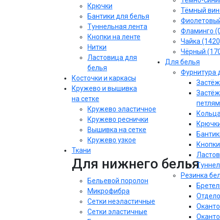
Тёмно-синий
Крючки
Тёмный вин
Бантики для белья
Фиолетовы
Туннельная лента
Фламинго (
Кнопки на ленте
Чайка (1420
Нитки
Чёрный (17
Ластовица для
Для белья
белья
Фурнитура 
Косточки и каркасы
Застёж
Кружево и вышивка
Застёж
на сетке
петлям
Кружево эластичное
Кольца
Кружево реснички
Крючки
Вышивка на сетке
Бантик
Кружево узкое
Кнопки
Ткани
Ластов
Для нижнего белья
Туннел
Резинка бе
Бельевой поролон
Бретел
Микрофибра
Отдело
Сетки неэластичные
Оканто
Сетки эластичные
Оканто