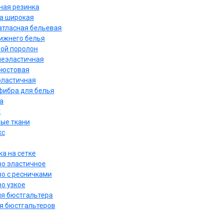
ная резинка
а широкая
атласная бельевая
нижнего белья
ой поролон
неэластичная
бюстовая
эластичная
ибра для белья
а
к
ые ткани
кс
а на сетке
о эластичное
о с ресничками
о узкое
ля бюстгальтера
я бюстгальтеров