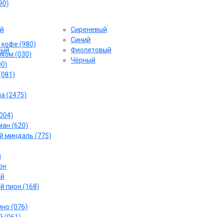
90)
й
Сиреневый
Cиний
 кофе (980)
вый
Фиолетовый
ком (030)
Чёрный
00)
(081)
а (2475)
004)
ан (620)
 миндаль (775)
й
он
ый
й пион (168)
но (076)