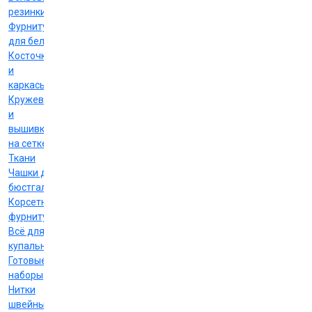
резинки
Фурнитура
для белья
Косточки
и
каркасы
Кружево
и
вышивка
на сетке
Ткани
Чашки для
бюстгальтеров
Корсетная
фурнитура
Всё для
купальников
Готовые
наборы
Нитки
швейные