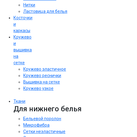
Нитки
Ластовица для белья
Косточки
и
каркасы
Кружево
и
вышивка
на
сетке
Кружево эластичное
Кружево реснички
Вышивка на сетке
Кружево узкое
Ткани
Для нижнего белья
Бельевой поролон
Микрофибра
Сетки неэластичные