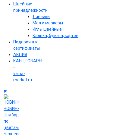
Швейные
принадлежности
Линейки
Мел и маркеры
Иглы швейные
Калька, бумага, картон
Подарочные
сертификаты
АКЦИЯ
КАНЦТОВАРЫ
-
veina-
market.ru
НОВИНКИ
Подборки
по
цветам
Бельевые