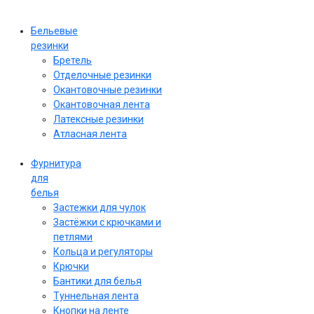
Бельевые
резинки
Бретель
Отделочные резинки
Окантовочные резинки
Окантовочная лента
Латексные резинки
Атласная лента
Фурнитура
для
белья
Застежки для чулок
Застёжки с крючками и
петлями
Кольца и регуляторы
Крючки
Бантики для белья
Туннельная лента
Кнопки на ленте