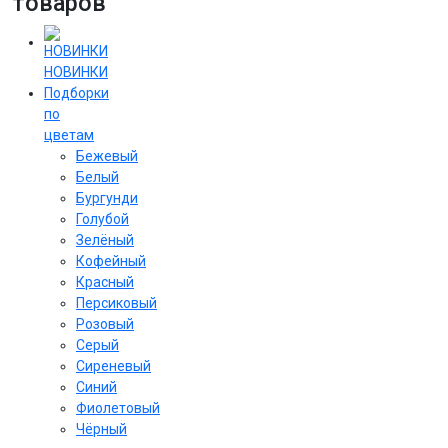
товаров
НОВИНКИ
Подборки
по
цветам
Бежевый
Белый
Бургунди
Голубой
Зелёный
Кофейный
Красный
Персиковый
Розовый
Серый
Сиреневый
Cиний
Фиолетовый
Чёрный