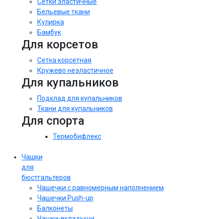
Сетки эластичные
Бельевые ткани
Кулирка
Бамбук
Для корсетов
Сетка корсетная
Кружево неэластичное
Для купальников
Подклад для купальников
Ткани для купальников
Для спорта
Термобифлекс
Чашки
для
бюстгальтеров
Чашечки с равномерным наполнением
Чашечки Push-up
Балконеты
Чашки-вкладыши