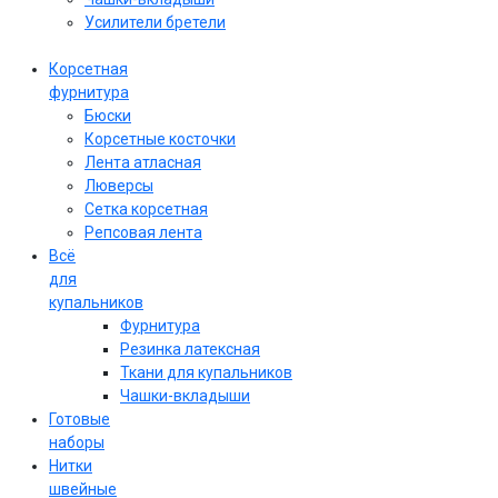
Усилители бретели
Корсетная
фурнитура
Бюски
Корсетные косточки
Лента атласная
Люверсы
Сетка корсетная
Репсовая лента
Всё
для
купальников
Фурнитура
Резинка латексная
Ткани для купальников
Чашки-вкладыши
Готовые
наборы
Нитки
швейные