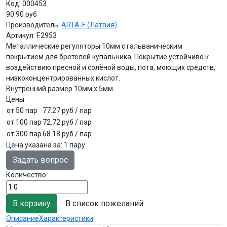
Код:
000453
90.90 руб
Производитель:
ARTA-F (Латвия)
Артикул:
F.2953
Металлические регуляторы 10мм с гальваническим
покрытием для бретелей купальника. Покрытие устойчиво к
воздействию пресной и солёной воды, пота, моющих средств,
низкоконцентрированных кислот.
Внутренний размер 10мм х 5мм.
Цены
от 50 пар
77.27 руб
/ пар
от 100 пар
72.72 руб
/ пар
от 300 пар
68.18 руб
/ пар
Цена указана за
:
1 пару
Задать вопрос
Количество:
В список пожеланий
Описание
Характеристики