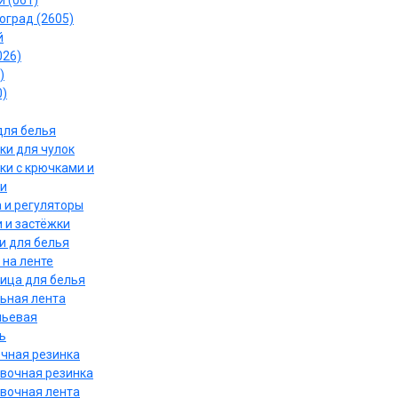
 (061)
оград (2605)
й
026)
)
0)
для белья
ки для чулок
ки с крючками и
и
 и регуляторы
 и застёжки
и для белья
 на ленте
ица для белья
ьная лента
льевая
ь
чная резинка
вочная резинка
вочная лента