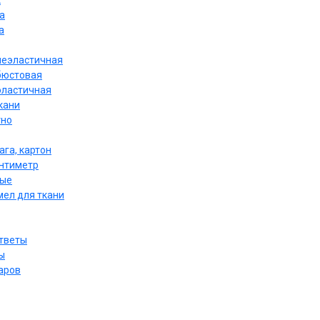
к
а
а
неэластичная
бюстовая
эластичная
кани
тно
ага, картон
антиметр
ные
мел для ткани
ответы
ы
аров