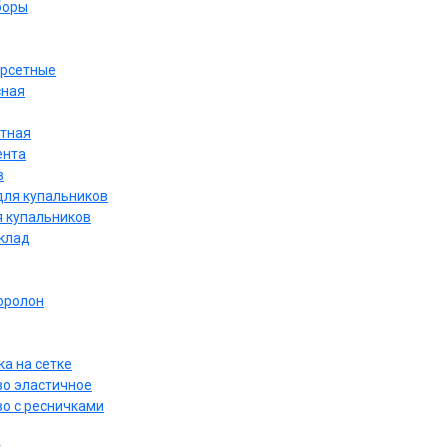
боры
орсетные
сная
етная
ента
в
для купальников
я купальников
дклад
оролон
а на сетке
о эластичное
о с ресничками