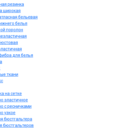
ная резинка
а широкая
атласная бельевая
нижнего белья
ой поролон
неэластичная
бюстовая
эластичная
ибра для белья
а
к
ые ткани
кс
а на сетке
о эластичное
о с ресничками
о узкое
ля бюстгальтера
я бюстгальтеров