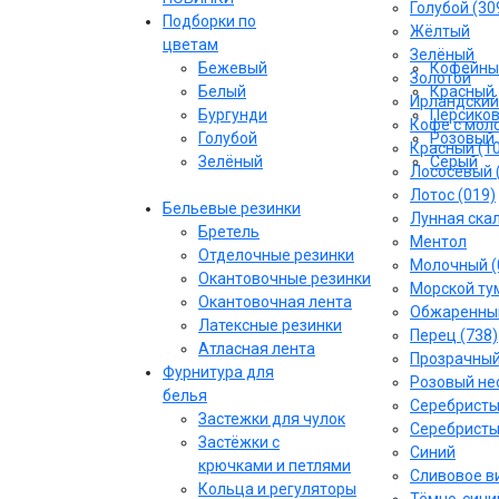
Голубой (30
Подборки по
Жёлтый
цветам
Зелёный
Бежевый
Кофейны
Золотой
Белый
Красный
Ирландский
Бургунди
Персико
Кофе с моло
Голубой
Розовый
Красный (1
Зелёный
Серый
Лососёвый 
Лотос (019)
Бельевые резинки
Лунная скал
Бретель
Ментол
Отделочные резинки
Молочный (
Окантовочные резинки
Морской тум
Окантовочная лента
Обжаренный
Латексные резинки
Перец (738)
Атласная лента
Прозрачны
Фурнитура для
Розовый не
белья
Серебрист
Застежки для чулок
Серебристы
Застёжки с
Синий
крючками и петлями
Сливовое ви
Кольца и регуляторы