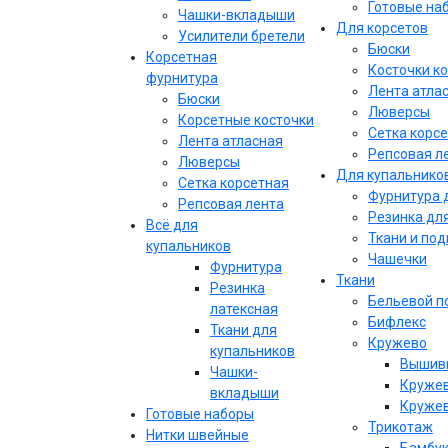
Готовые на
Чашки-вкладыши
Для корсетов
Усилители бретели
Бюски
Корсетная
Косточки к
фурнитура
Лента атла
Бюски
Люверсы
Корсетные косточки
Сетка корс
Лента атласная
Репсовая л
Люверсы
Для купальнико
Сетка корсетная
Фурнитура 
Репсовая лента
Резинка дл
Всё для
Ткани и по
купальников
Чашечки
Фурнитура
Ткани
Резинка
Бельевой п
латексная
Бифлекс
Ткани для
Кружево
купальников
Вышивк
Чашки-
Кружев
вкладыши
Кружев
Готовые наборы
Трикотаж
Нитки швейные