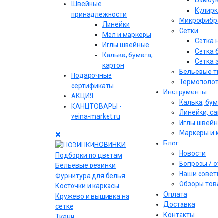
Бамбу
Швейные
Кулирк
принадлежности
Микрофибр
Линейки
Сетки
Мел и маркеры
Сетка 
Иглы швейные
Сетка 
Калька, бумага,
Сетка 
картон
Бельевые т
Подарочные
Термополо
сертификаты
Инструменты
АКЦИЯ
Калька, бум
КАНЦТОВАРЫ -
Линейки, с
veina-market.ru
Иглы швей
Маркеры и 
Блог
НОВИНКИ
Новости
Подборки по цветам
Вопросы / 
Бельевые резинки
Наши совет
Фурнитура для белья
Обзоры тов
Косточки и каркасы
Оплата
Кружево и вышивка на
Доставка
сетке
Контакты
Ткани