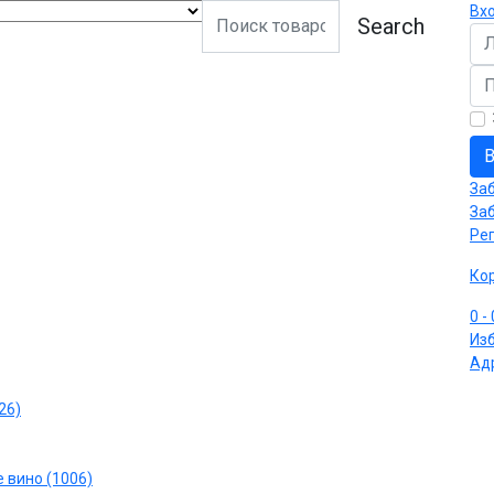
Вх
Search
Ло
Па
В
За
За
Ре
Ко
0
-
Из
Ад
26)
 вино (1006)