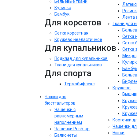
Бельевые ткани
Латекс
Кулирка
Резинк
Бамбук
Лента 
Для корсетов
Ткани для 
Бельев
Сетка корсетная
Сетка 
Кружево неэластичное
Сетка 
Для купальников
Сетка 
Микроф
Подклад для купальников
Кулирк
Ткани для купальников
Бамбу
Для спорта
Бельев
Бифле
Термобифлекс
Кружево
Вышивк
Чашки для
Кружев
бюстгальтеров
Кружев
Чашечки с
Кружев
равномерным
Косточки д
наполнением
Чашечки дл
Чашечки Push-up
Нитки
Балконеты