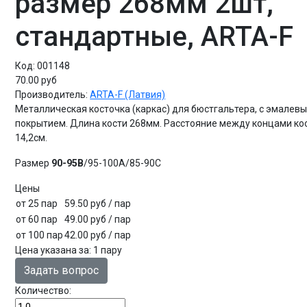
размер 268мм 2шт,
стандартные, ARTA-F
Код:
001148
70.00 руб
Производитель:
ARTA-F (Латвия)
Металлическая косточка (каркас) для бюстгальтера, с эмалев
покрытием. Длина кости 268мм. Расстояние между концами ко
14,2см.
Размер
90-95B
/95-100A/85-90С
Цены
от 25 пар
59.50 руб
/ пар
от 60 пар
49.00 руб
/ пар
от 100 пар
42.00 руб
/ пар
Цена указана за
:
1 пару
Задать вопрос
Количество: