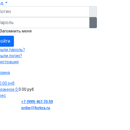
од
гин
роль
Показать пароль
Запомнить меня
ойти
были пароль?
были логин?
гистрация
рзина
 0.00 руб
бранное
0
0.00 руб
рес
+7 (999) 467-70-59
order@forbra.ru