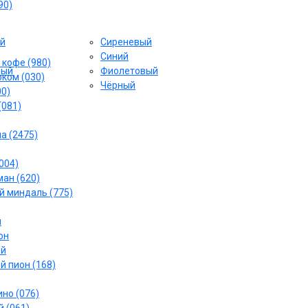
90)
й
Сиреневый
Cиний
 кофе (980)
вый
Фиолетовый
ком (030)
Чёрный
00)
(081)
а (2475)
004)
ан (620)
 миндаль (775)
й
он
ый
й пион (168)
но (076)