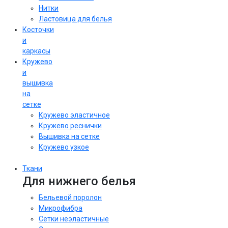
Нитки
Ластовица для белья
Косточки
и
каркасы
Кружево
и
вышивка
на
сетке
Кружево эластичное
Кружево реснички
Вышивка на сетке
Кружево узкое
Ткани
Для нижнего белья
Бельевой поролон
Микрофибра
Сетки неэластичные