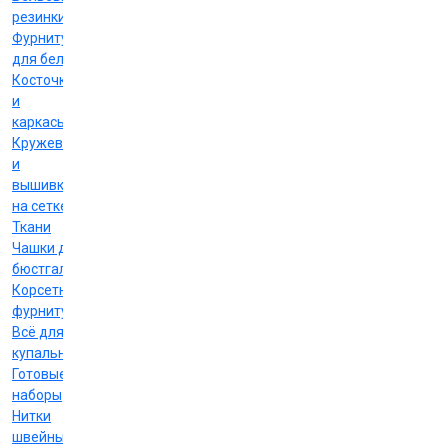
резинки
Фурнитура
для белья
Косточки
и
каркасы
Кружево
и
вышивка
на сетке
Ткани
Чашки для
бюстгальтеров
Корсетная
фурнитура
Всё для
купальников
Готовые
наборы
Нитки
швейные