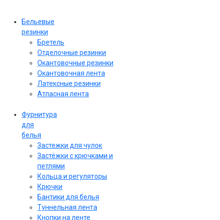
Бельевые
резинки
Бретель
Отделочные резинки
Окантовочные резинки
Окантовочная лента
Латексные резинки
Атласная лента
Фурнитура
для
белья
Застежки для чулок
Застёжки с крючками и
петлями
Кольца и регуляторы
Крючки
Бантики для белья
Туннельная лента
Кнопки на ленте