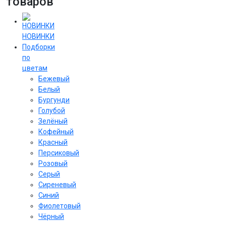
товаров
НОВИНКИ
Подборки
по
цветам
Бежевый
Белый
Бургунди
Голубой
Зелёный
Кофейный
Красный
Персиковый
Розовый
Серый
Сиреневый
Cиний
Фиолетовый
Чёрный