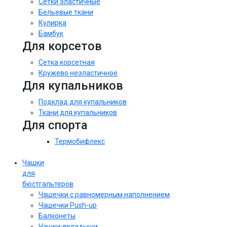
Сетки эластичные
Бельевые ткани
Кулирка
Бамбук
Для корсетов
Сетка корсетная
Кружево неэластичное
Для купальников
Подклад для купальников
Ткани для купальников
Для спорта
Термобифлекс
Чашки
для
бюстгальтеров
Чашечки с равномерным наполнением
Чашечки Push-up
Балконеты
Чашки-вкладыши