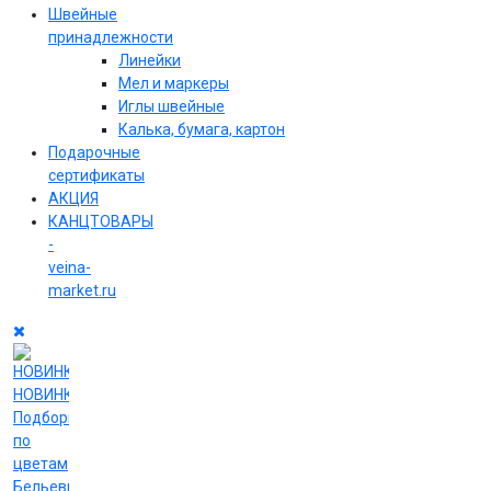
Швейные
принадлежности
Линейки
Мел и маркеры
Иглы швейные
Калька, бумага, картон
Подарочные
сертификаты
АКЦИЯ
КАНЦТОВАРЫ
-
veina-
market.ru
НОВИНКИ
Подборки
по
цветам
Бельевые