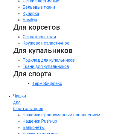
Сетки эластичные
Бельевые ткани
Кулирка
Бамбук
Для корсетов
Сетка корсетная
Кружево неэластичное
Для купальников
Подклад для купальников
Ткани для купальников
Для спорта
Термобифлекс
Чашки
для
бюстгальтеров
Чашечки с равномерным наполнением
Чашечки Push-up
Балконеты
Чашки-вкладыши