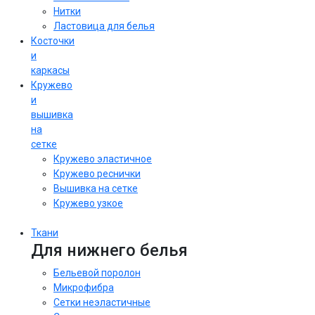
Нитки
Ластовица для белья
Косточки
и
каркасы
Кружево
и
вышивка
на
сетке
Кружево эластичное
Кружево реснички
Вышивка на сетке
Кружево узкое
Ткани
Для нижнего белья
Бельевой поролон
Микрофибра
Сетки неэластичные