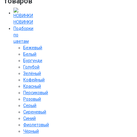
товаров
НОВИНКИ
Подборки
по
цветам
Бежевый
Белый
Бургунди
Голубой
Зелёный
Кофейный
Красный
Персиковый
Розовый
Серый
Сиреневый
Cиний
Фиолетовый
Чёрный