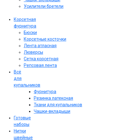
Усилители бретели
Корсетная
фурнитура
Бюски
Корсетные косточки
Лента атласная
Люверсы
Сетка корсетная
Репсовая лента
Всё
для
купальников
Фурнитура
Резинка латексная
Ткани для купальников
Чашки-вкладыши
Готовые
наборы
Нитки
швейные