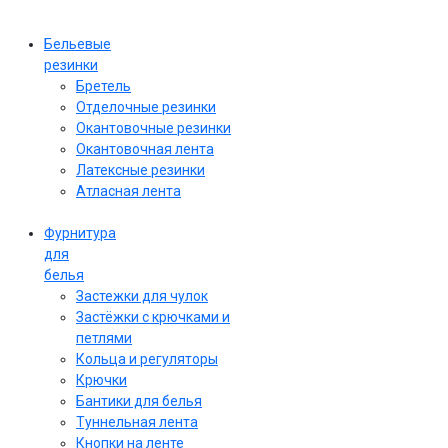
Бельевые
резинки
Бретель
Отделочные резинки
Окантовочные резинки
Окантовочная лента
Латексные резинки
Атласная лента
Фурнитура
для
белья
Застежки для чулок
Застёжки с крючками и
петлями
Кольца и регуляторы
Крючки
Бантики для белья
Туннельная лента
Кнопки на ленте