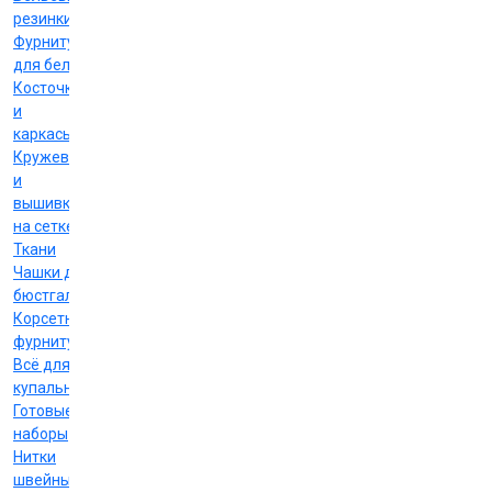
резинки
Фурнитура
для белья
Косточки
и
каркасы
Кружево
и
вышивка
на сетке
Ткани
Чашки для
бюстгальтеров
Корсетная
фурнитура
Всё для
купальников
Готовые
наборы
Нитки
швейные