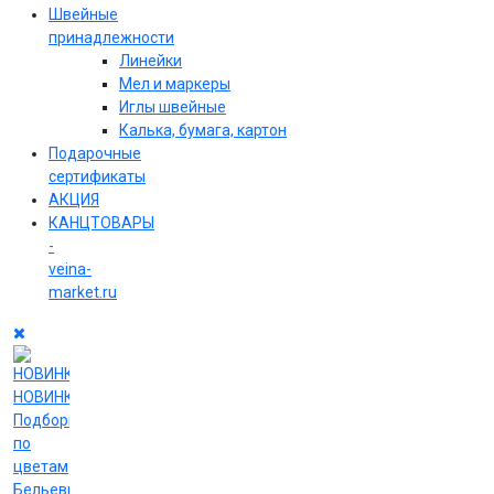
Швейные
принадлежности
Линейки
Мел и маркеры
Иглы швейные
Калька, бумага, картон
Подарочные
сертификаты
АКЦИЯ
КАНЦТОВАРЫ
-
veina-
market.ru
НОВИНКИ
Подборки
по
цветам
Бельевые