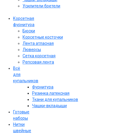
Усилители бретели
Корсетная
фурнитура
Бюски
Корсетные косточки
Лента атласная
Люверсы
Сетка корсетная
Репсовая лента
Всё
для
купальников
Фурнитура
Резинка латексная
Ткани для купальников
Чашки-вкладыши
Готовые
наборы
Нитки
швейные