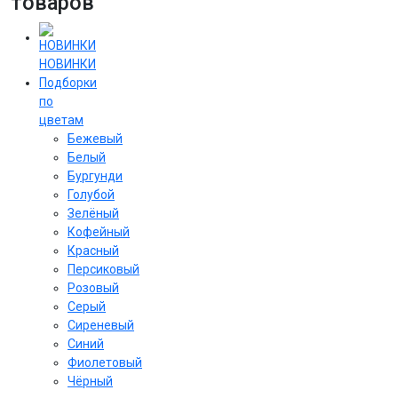
товаров
НОВИНКИ
Подборки
по
цветам
Бежевый
Белый
Бургунди
Голубой
Зелёный
Кофейный
Красный
Персиковый
Розовый
Серый
Сиреневый
Cиний
Фиолетовый
Чёрный