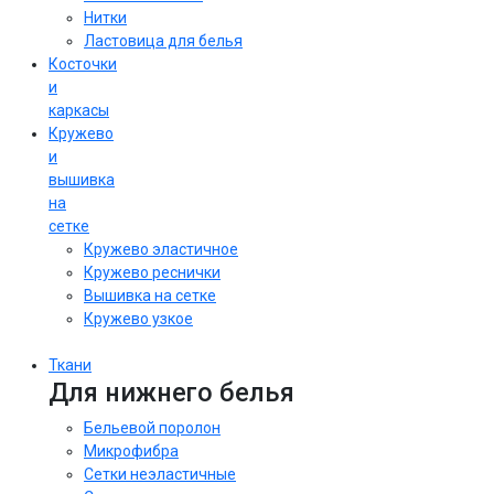
Нитки
Ластовица для белья
Косточки
и
каркасы
Кружево
и
вышивка
на
сетке
Кружево эластичное
Кружево реснички
Вышивка на сетке
Кружево узкое
Ткани
Для нижнего белья
Бельевой поролон
Микрофибра
Сетки неэластичные