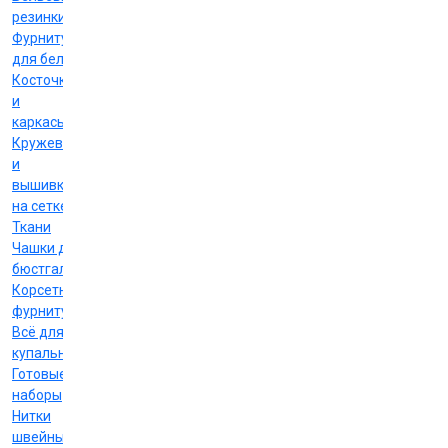
резинки
Фурнитура
для белья
Косточки
и
каркасы
Кружево
и
вышивка
на сетке
Ткани
Чашки для
бюстгальтеров
Корсетная
фурнитура
Всё для
купальников
Готовые
наборы
Нитки
швейные