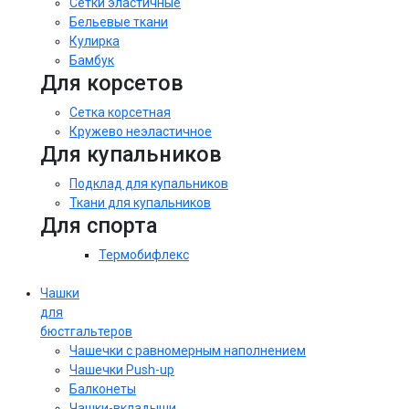
Сетки эластичные
Бельевые ткани
Кулирка
Бамбук
Для корсетов
Сетка корсетная
Кружево неэластичное
Для купальников
Подклад для купальников
Ткани для купальников
Для спорта
Термобифлекс
Чашки
для
бюстгальтеров
Чашечки с равномерным наполнением
Чашечки Push-up
Балконеты
Чашки-вкладыши