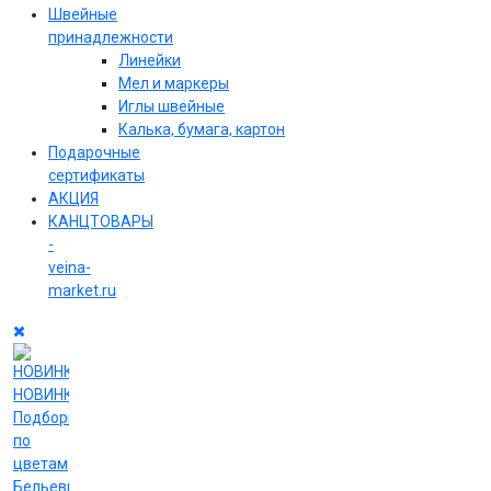
Швейные
принадлежности
Линейки
Мел и маркеры
Иглы швейные
Калька, бумага, картон
Подарочные
сертификаты
АКЦИЯ
КАНЦТОВАРЫ
-
veina-
market.ru
НОВИНКИ
Подборки
по
цветам
Бельевые