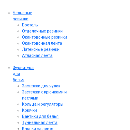
Бельевые
резинки
Бретель
Отделочные резинки
Окантовочные резинки
Окантовочная лента
Латексные резинки
Атласная лента
Фурнитура
для
белья
Застежки для чулок
Застёжки с крючками и
петлями
Кольца и регуляторы
Крючки
Бантики для белья
Туннельная лента
Кнопки на ленте