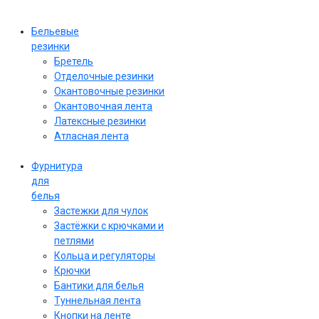
Бельевые
резинки
Бретель
Отделочные резинки
Окантовочные резинки
Окантовочная лента
Латексные резинки
Атласная лента
Фурнитура
для
белья
Застежки для чулок
Застёжки с крючками и
петлями
Кольца и регуляторы
Крючки
Бантики для белья
Туннельная лента
Кнопки на ленте