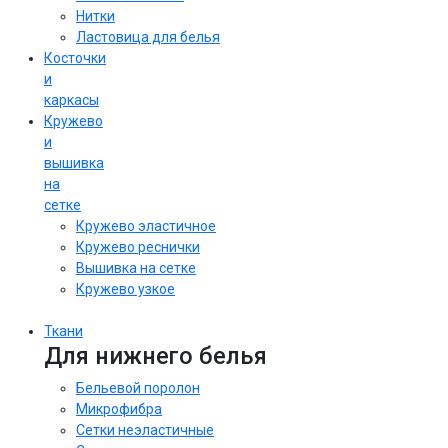
Нитки
Ластовица для белья
Косточки
и
каркасы
Кружево
и
вышивка
на
сетке
Кружево эластичное
Кружево реснички
Вышивка на сетке
Кружево узкое
Ткани
Для нижнего белья
Бельевой поролон
Микрофибра
Сетки неэластичные