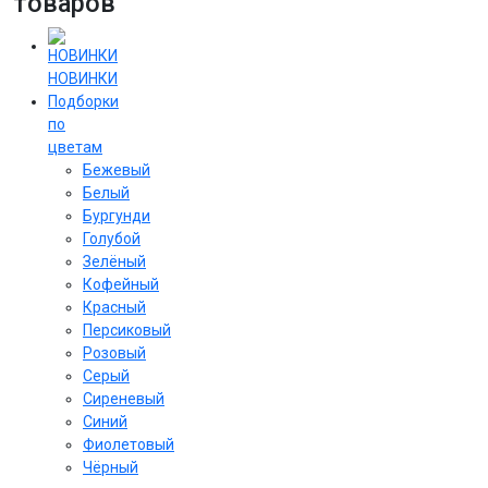
товаров
НОВИНКИ
Подборки
по
цветам
Бежевый
Белый
Бургунди
Голубой
Зелёный
Кофейный
Красный
Персиковый
Розовый
Серый
Сиреневый
Cиний
Фиолетовый
Чёрный