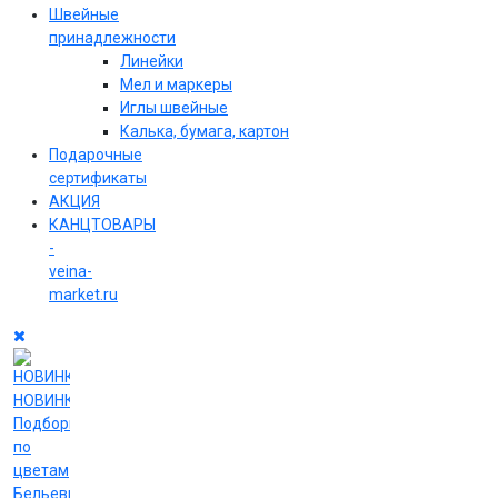
Швейные
принадлежности
Линейки
Мел и маркеры
Иглы швейные
Калька, бумага, картон
Подарочные
сертификаты
АКЦИЯ
КАНЦТОВАРЫ
-
veina-
market.ru
НОВИНКИ
Подборки
по
цветам
Бельевые