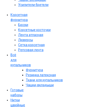
Усилители бретели
Корсетная
фурнитура
Бюски
Корсетные косточки
Лента атласная
Люверсы
Сетка корсетная
Репсовая лента
Всё
для
купальников
Фурнитура
Резинка латексная
Ткани для купальников
Чашки-вкладыши
Готовые
наборы
Нитки
швейные