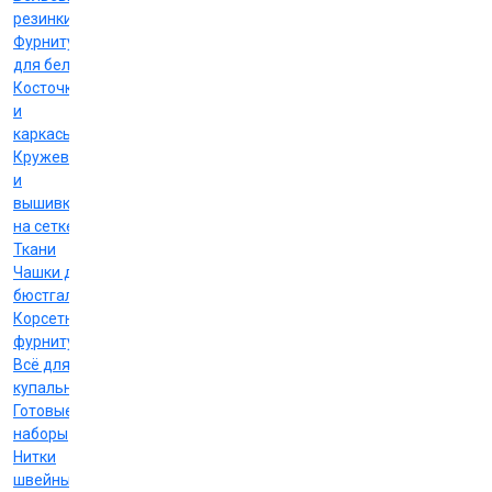
резинки
Фурнитура
для белья
Косточки
и
каркасы
Кружево
и
вышивка
на сетке
Ткани
Чашки для
бюстгальтеров
Корсетная
фурнитура
Всё для
купальников
Готовые
наборы
Нитки
швейные