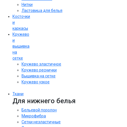
Нитки
Ластовица для белья
Косточки
и
каркасы
Кружево
и
вышивка
на
сетке
Кружево эластичное
Кружево реснички
Вышивка на сетке
Кружево узкое
Ткани
Для нижнего белья
Бельевой поролон
Микрофибра
Сетки неэластичные