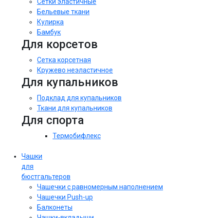
Сетки эластичные
Бельевые ткани
Кулирка
Бамбук
Для корсетов
Сетка корсетная
Кружево неэластичное
Для купальников
Подклад для купальников
Ткани для купальников
Для спорта
Термобифлекс
Чашки
для
бюстгальтеров
Чашечки с равномерным наполнением
Чашечки Push-up
Балконеты
Чашки-вкладыши