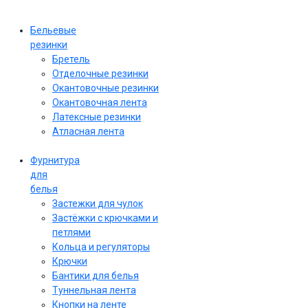
Бельевые
резинки
Бретель
Отделочные резинки
Окантовочные резинки
Окантовочная лента
Латексные резинки
Атласная лента
Фурнитура
для
белья
Застежки для чулок
Застёжки с крючками и
петлями
Кольца и регуляторы
Крючки
Бантики для белья
Туннельная лента
Кнопки на ленте