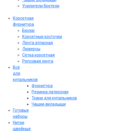
Усилители бретели
Корсетная
фурнитура
Бюски
Корсетные косточки
Лента атласная
Люверсы
Сетка корсетная
Репсовая лента
Всё
для
купальников
Фурнитура
Резинка латексная
Ткани для купальников
Чашки-вкладыши
Готовые
наборы
Нитки
швейные