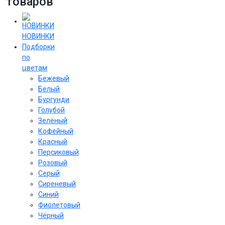
товаров
НОВИНКИ
Подборки
по
цветам
Бежевый
Белый
Бургунди
Голубой
Зелёный
Кофейный
Красный
Персиковый
Розовый
Серый
Сиреневый
Cиний
Фиолетовый
Чёрный