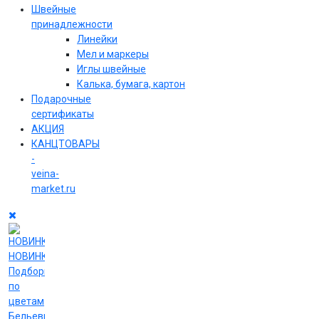
Швейные
принадлежности
Линейки
Мел и маркеры
Иглы швейные
Калька, бумага, картон
Подарочные
сертификаты
АКЦИЯ
КАНЦТОВАРЫ
-
veina-
market.ru
НОВИНКИ
Подборки
по
цветам
Бельевые