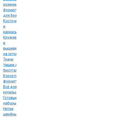
резинки
Фурнитура
для белья
Косточки
и
каркасы
Кружево
и
вышивка
на сетке
Ткани
Чашки для
бюстгальтеров
Корсетная
фурнитура
Всё для
купальников
Готовые
наборы
Нитки
швейные