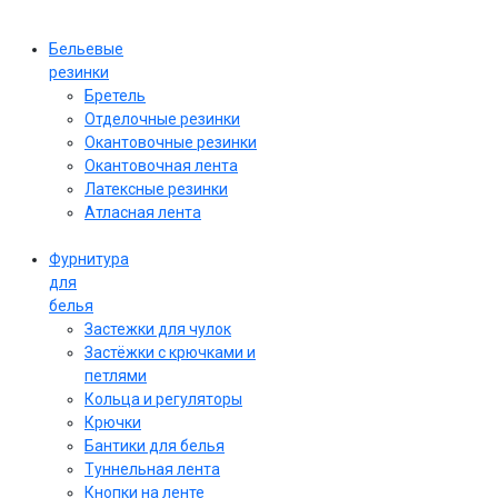
Бельевые
резинки
Бретель
Отделочные резинки
Окантовочные резинки
Окантовочная лента
Латексные резинки
Атласная лента
Фурнитура
для
белья
Застежки для чулок
Застёжки с крючками и
петлями
Кольца и регуляторы
Крючки
Бантики для белья
Туннельная лента
Кнопки на ленте