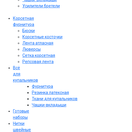
Усилители бретели
Корсетная
фурнитура
Бюски
Корсетные косточки
Лента атласная
Люверсы
Сетка корсетная
Репсовая лента
Всё
для
купальников
Фурнитура
Резинка латексная
Ткани для купальников
Чашки-вкладыши
Готовые
наборы
Нитки
швейные