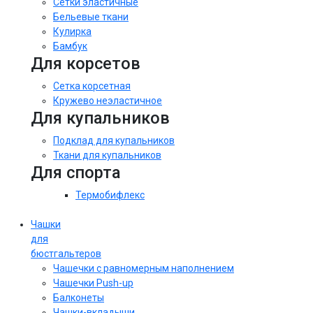
Сетки эластичные
Бельевые ткани
Кулирка
Бамбук
Для корсетов
Сетка корсетная
Кружево неэластичное
Для купальников
Подклад для купальников
Ткани для купальников
Для спорта
Термобифлекс
Чашки
для
бюстгальтеров
Чашечки с равномерным наполнением
Чашечки Push-up
Балконеты
Чашки-вкладыши