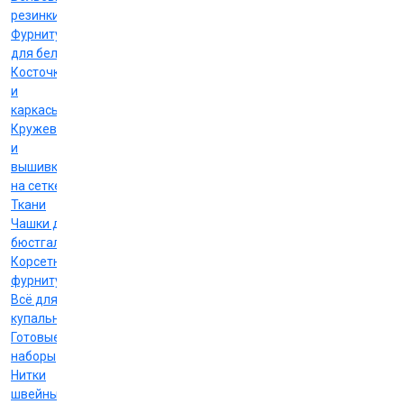
резинки
Фурнитура
для белья
Косточки
и
каркасы
Кружево
и
вышивка
на сетке
Ткани
Чашки для
бюстгальтеров
Корсетная
фурнитура
Всё для
купальников
Готовые
наборы
Нитки
швейные