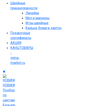
Швейные
принадлежности
Линейки
Мел и маркеры
Иглы швейные
Калька, бумага, картон
Подарочные
сертификаты
АКЦИЯ
КАНЦТОВАРЫ
-
veina-
market.ru
НОВИНКИ
Подборки
по
цветам
Бельевые