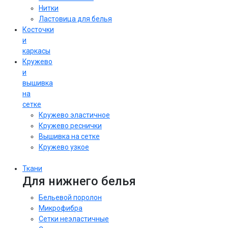
Нитки
Ластовица для белья
Косточки
и
каркасы
Кружево
и
вышивка
на
сетке
Кружево эластичное
Кружево реснички
Вышивка на сетке
Кружево узкое
Ткани
Для нижнего белья
Бельевой поролон
Микрофибра
Сетки неэластичные