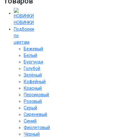
товаров
НОВИНКИ
Подборки
по
цветам
Бежевый
Белый
Бургунди
Голубой
Зелёный
Кофейный
Красный
Персиковый
Розовый
Серый
Сиреневый
Cиний
Фиолетовый
Чёрный