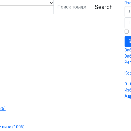
Вх
Search
Ло
Па
В
За
За
Ре
Ко
0
-
Из
Ад
26)
 вино (1006)