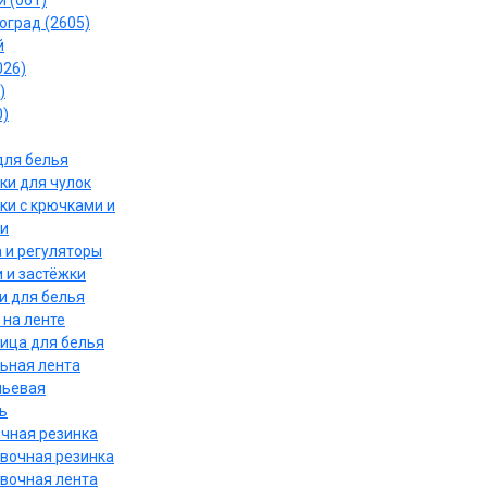
 (061)
оград (2605)
й
026)
)
0)
для белья
ки для чулок
ки с крючками и
и
 и регуляторы
 и застёжки
и для белья
 на ленте
ица для белья
ьная лента
льевая
ь
чная резинка
вочная резинка
вочная лента