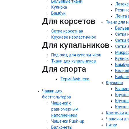
Бельевые ткани
Латекс
Кулирка
Резинк
Бамбук
Лента 
Для корсетов
Ткани для 
Бельев
Сетка корсетная
Сетка 
Кружево неэластичное
Сетка 
Для купальников
Сетка 
Микроф
Подклад для купальников
Кулирк
Ткани для купальников
Бамбу
Для спорта
Бельев
Бифле
Термобифлекс
Кружево
Вышивк
Чашки для
Кружев
бюстгальтеров
Кружев
Чашечки с
Кружев
равномерным
Косточки д
наполнением
Чашечки дл
Чашечки Push-up
Нитки
Балконеты