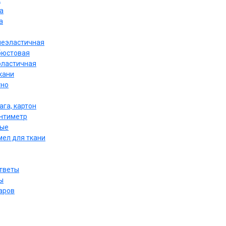
к
а
а
неэластичная
бюстовая
эластичная
кани
тно
ага, картон
антиметр
ные
мел для ткани
ответы
ы
аров