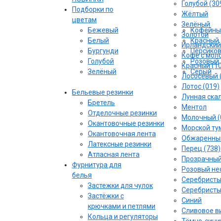
Голубой (30
Подборки по
Жёлтый
цветам
Зелёный
Бежевый
Кофейны
Золотой
Белый
Красный
Ирландский
Бургунди
Персико
Кофе с моло
Голубой
Розовый
Красный (1
Зелёный
Серый
Лососёвый 
Лотос (019)
Бельевые резинки
Лунная скал
Бретель
Ментол
Отделочные резинки
Молочный (
Окантовочные резинки
Морской тум
Окантовочная лента
Обжаренный
Латексные резинки
Перец (738)
Атласная лента
Прозрачны
Фурнитура для
Розовый не
белья
Серебрист
Застежки для чулок
Серебристы
Застёжки с
Синий
крючками и петлями
Сливовое ви
Кольца и регуляторы