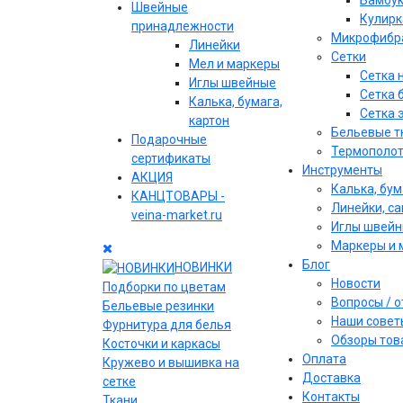
Бамбу
Швейные
Кулирк
принадлежности
Микрофибр
Линейки
Сетки
Мел и маркеры
Сетка 
Иглы швейные
Сетка 
Калька, бумага,
Сетка 
картон
Бельевые т
Подарочные
Термополо
сертификаты
Инструменты
АКЦИЯ
Калька, бум
КАНЦТОВАРЫ -
Линейки, с
veina-market.ru
Иглы швей
Маркеры и 
Блог
НОВИНКИ
Новости
Подборки по цветам
Вопросы / 
Бельевые резинки
Наши совет
Фурнитура для белья
Обзоры тов
Косточки и каркасы
Оплата
Кружево и вышивка на
Доставка
сетке
Контакты
Ткани