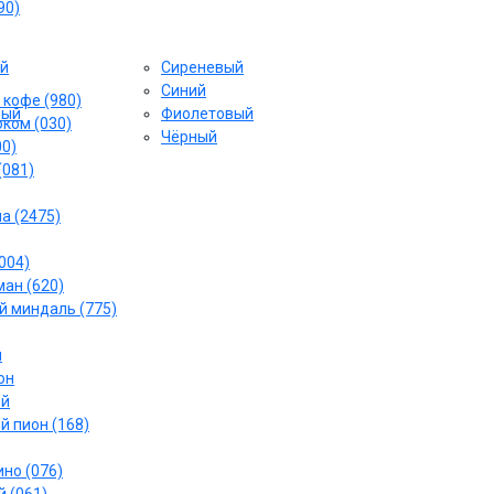
90)
й
Сиреневый
Cиний
 кофе (980)
вый
Фиолетовый
ком (030)
Чёрный
00)
(081)
а (2475)
004)
ан (620)
 миндаль (775)
й
он
ый
й пион (168)
но (076)