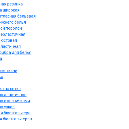
ная резинка
а широкая
атласная бельевая
нижнего белья
ой поролон
неэластичная
бюстовая
эластичная
ибра для белья
а
к
ые ткани
кс
а на сетке
о эластичное
о с ресничками
о узкое
ля бюстгальтера
я бюстгальтеров