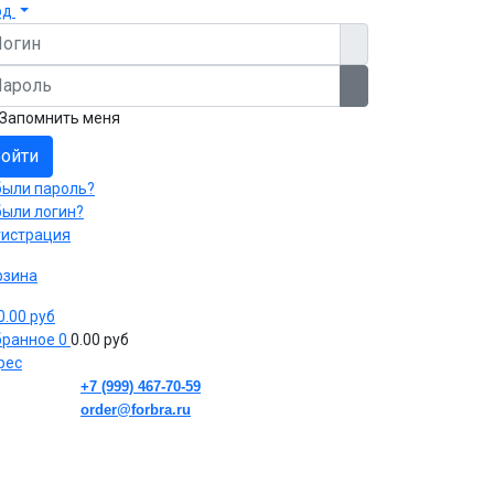
од
гин
роль
Показать пароль
Запомнить меня
ойти
были пароль?
были логин?
гистрация
рзина
 0.00 руб
бранное
0
0.00 руб
рес
+7 (999) 467-70-59
order@forbra.ru