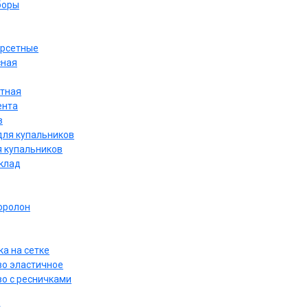
боры
орсетные
сная
етная
ента
в
для купальников
я купальников
дклад
оролон
а на сетке
о эластичное
о с ресничками