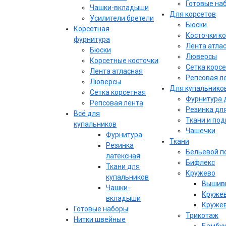
Готовые на
Чашки-вкладыши
Для корсетов
Усилители бретели
Бюски
Корсетная
Косточки к
фурнитура
Лента атла
Бюски
Люверсы
Корсетные косточки
Сетка корс
Лента атласная
Репсовая л
Люверсы
Для купальнико
Сетка корсетная
Фурнитура 
Репсовая лента
Резинка дл
Всё для
Ткани и по
купальников
Чашечки
Фурнитура
Ткани
Резинка
Бельевой п
латексная
Бифлекс
Ткани для
Кружево
купальников
Вышивк
Чашки-
Кружев
вкладыши
Кружев
Готовые наборы
Трикотаж
Нитки швейные