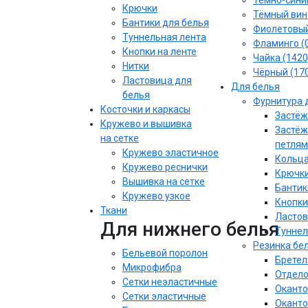
Тёмно-синий
Крючки
Тёмный вин
Бантики для белья
Фиолетовы
Туннельная лента
Фламинго (
Кнопки на ленте
Чайка (1420
Нитки
Чёрный (17
Ластовица для
Для белья
белья
Фурнитура 
Косточки и каркасы
Застёж
Кружево и вышивка
Застёж
на сетке
петлям
Кружево эластичное
Кольца
Кружево реснички
Крючки
Вышивка на сетке
Бантик
Кружево узкое
Кнопки
Ткани
Ластов
Для нижнего белья
Туннел
Резинка бе
Бельевой поролон
Бретел
Микрофибра
Отдело
Сетки неэластичные
Оканто
Сетки эластичные
Оканто