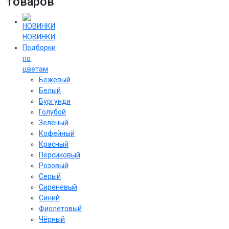
товаров
НОВИНКИ
Подборки
по
цветам
Бежевый
Белый
Бургунди
Голубой
Зелёный
Кофейный
Красный
Персиковый
Розовый
Серый
Сиреневый
Cиний
Фиолетовый
Чёрный