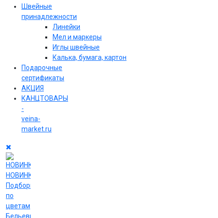
Швейные
принадлежности
Линейки
Мел и маркеры
Иглы швейные
Калька, бумага, картон
Подарочные
сертификаты
АКЦИЯ
КАНЦТОВАРЫ
-
veina-
market.ru
НОВИНКИ
Подборки
по
цветам
Бельевые