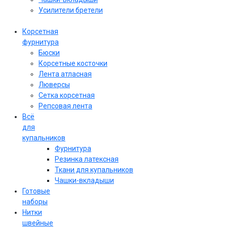
Усилители бретели
Корсетная
фурнитура
Бюски
Корсетные косточки
Лента атласная
Люверсы
Сетка корсетная
Репсовая лента
Всё
для
купальников
Фурнитура
Резинка латексная
Ткани для купальников
Чашки-вкладыши
Готовые
наборы
Нитки
швейные