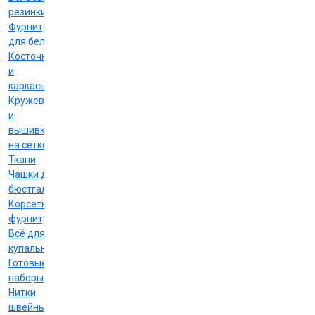
резинки
Фурнитура
для белья
Косточки
и
каркасы
Кружево
и
вышивка
на сетке
Ткани
Чашки для
бюстгальтеров
Корсетная
фурнитура
Всё для
купальников
Готовые
наборы
Нитки
швейные