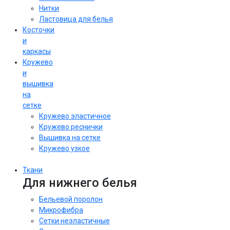
Нитки
Ластовица для белья
Косточки
и
каркасы
Кружево
и
вышивка
на
сетке
Кружево эластичное
Кружево реснички
Вышивка на сетке
Кружево узкое
Ткани
Для нижнего белья
Бельевой поролон
Микрофибра
Сетки неэластичные