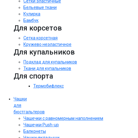
Сетки эластичные
Бельевые ткани
Кулирка
Бамбук
Для корсетов
Сетка корсетная
Кружево неэластичное
Для купальников
Подклад для купальников
Ткани для купальников
Для спорта
Термобифлекс
Чашки
для
бюстгальтеров
Чашечки с равномерным наполнением
Чашечки Push-up
Балконеты
Чашки-вкладыши