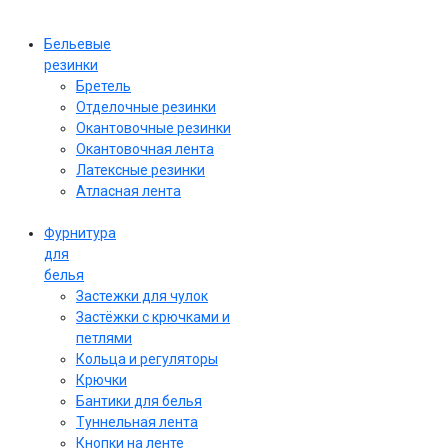
Бельевые
резинки
Бретель
Отделочные резинки
Окантовочные резинки
Окантовочная лента
Латексные резинки
Атласная лента
Фурнитура
для
белья
Застежки для чулок
Застёжки с крючками и
петлями
Кольца и регуляторы
Крючки
Бантики для белья
Туннельная лента
Кнопки на ленте