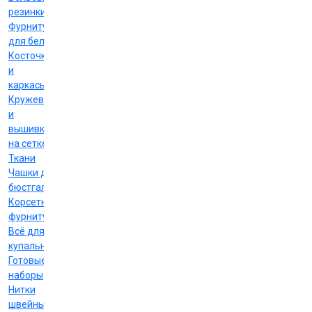
резинки
Фурнитура
для белья
Косточки
и
каркасы
Кружево
и
вышивка
на сетке
Ткани
Чашки для
бюстгальтеров
Корсетная
фурнитура
Всё для
купальников
Готовые
наборы
Нитки
швейные