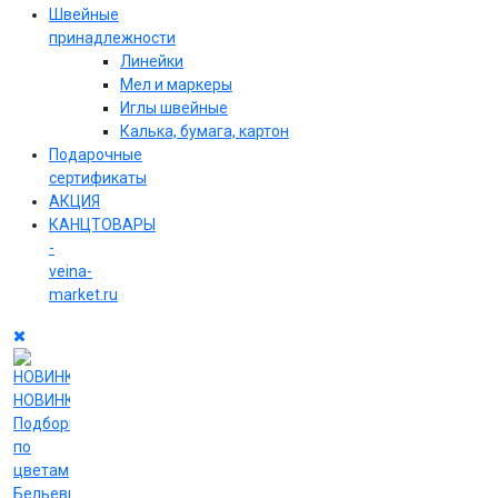
Швейные
принадлежности
Линейки
Мел и маркеры
Иглы швейные
Калька, бумага, картон
Подарочные
сертификаты
АКЦИЯ
КАНЦТОВАРЫ
-
veina-
market.ru
НОВИНКИ
Подборки
по
цветам
Бельевые