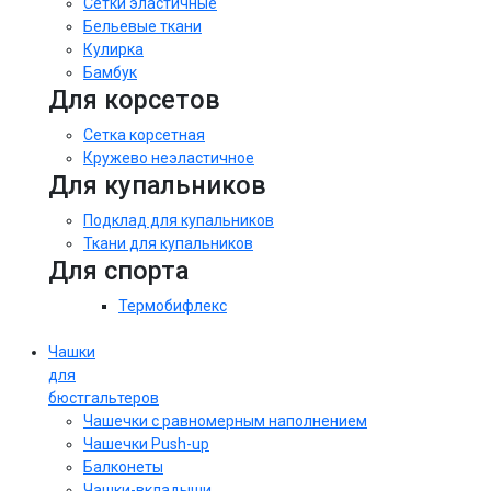
Сетки эластичные
Бельевые ткани
Кулирка
Бамбук
Для корсетов
Сетка корсетная
Кружево неэластичное
Для купальников
Подклад для купальников
Ткани для купальников
Для спорта
Термобифлекс
Чашки
для
бюстгальтеров
Чашечки с равномерным наполнением
Чашечки Push-up
Балконеты
Чашки-вкладыши