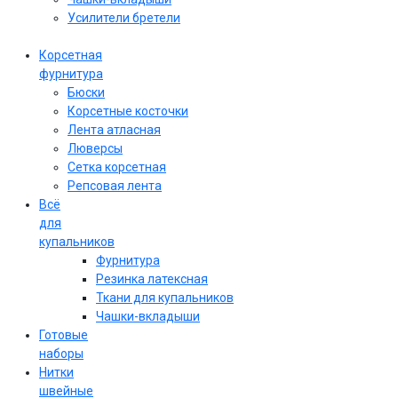
Усилители бретели
Корсетная
фурнитура
Бюски
Корсетные косточки
Лента атласная
Люверсы
Сетка корсетная
Репсовая лента
Всё
для
купальников
Фурнитура
Резинка латексная
Ткани для купальников
Чашки-вкладыши
Готовые
наборы
Нитки
швейные