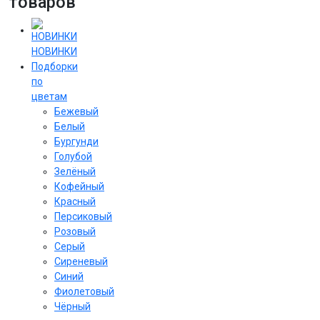
товаров
НОВИНКИ
Подборки
по
цветам
Бежевый
Белый
Бургунди
Голубой
Зелёный
Кофейный
Красный
Персиковый
Розовый
Серый
Сиреневый
Cиний
Фиолетовый
Чёрный