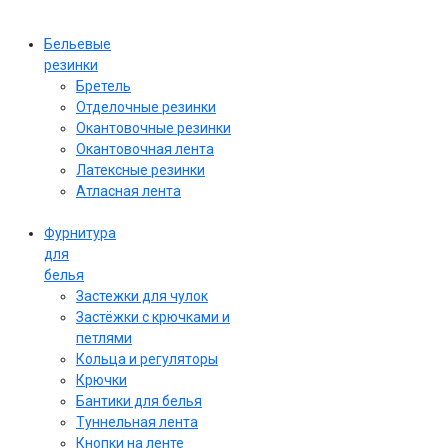
Бельевые
резинки
Бретель
Отделочные резинки
Окантовочные резинки
Окантовочная лента
Латексные резинки
Атласная лента
Фурнитура
для
белья
Застежки для чулок
Застёжки с крючками и
петлями
Кольца и регуляторы
Крючки
Бантики для белья
Туннельная лента
Кнопки на ленте