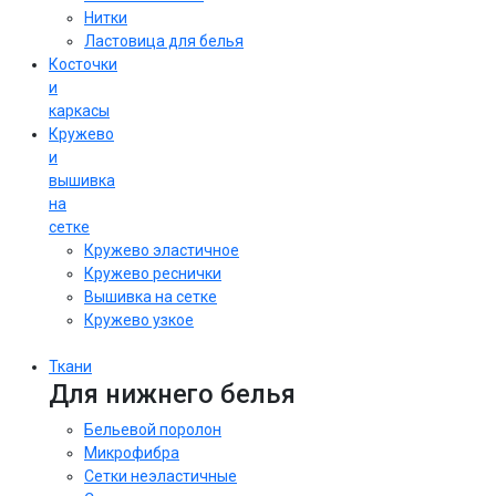
Нитки
Ластовица для белья
Косточки
и
каркасы
Кружево
и
вышивка
на
сетке
Кружево эластичное
Кружево реснички
Вышивка на сетке
Кружево узкое
Ткани
Для нижнего белья
Бельевой поролон
Микрофибра
Сетки неэластичные