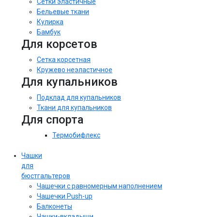
Сетки эластичные
Бельевые ткани
Кулирка
Бамбук
Для корсетов
Сетка корсетная
Кружево неэластичное
Для купальников
Подклад для купальников
Ткани для купальников
Для спорта
Термобифлекс
Чашки
для
бюстгальтеров
Чашечки с равномерным наполнением
Чашечки Push-up
Балконеты
Чашки-вкладыши