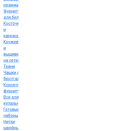
резинки
Фурнитура
для белья
Косточки
и
каркасы
Кружево
и
вышивка
на сетке
Ткани
Чашки для
бюстгальтеров
Корсетная
фурнитура
Всё для
купальников
Готовые
наборы
Нитки
швейные