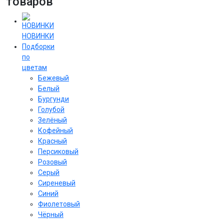
товаров
НОВИНКИ
Подборки
по
цветам
Бежевый
Белый
Бургунди
Голубой
Зелёный
Кофейный
Красный
Персиковый
Розовый
Серый
Сиреневый
Cиний
Фиолетовый
Чёрный