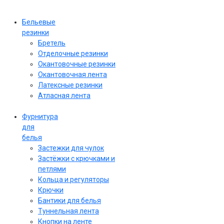
Бельевые
резинки
Бретель
Отделочные резинки
Окантовочные резинки
Окантовочная лента
Латексные резинки
Атласная лента
Фурнитура
для
белья
Застежки для чулок
Застёжки с крючками и
петлями
Кольца и регуляторы
Крючки
Бантики для белья
Туннельная лента
Кнопки на ленте