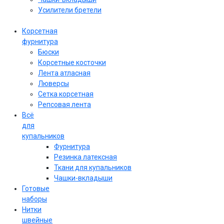
Усилители бретели
Корсетная
фурнитура
Бюски
Корсетные косточки
Лента атласная
Люверсы
Сетка корсетная
Репсовая лента
Всё
для
купальников
Фурнитура
Резинка латексная
Ткани для купальников
Чашки-вкладыши
Готовые
наборы
Нитки
швейные