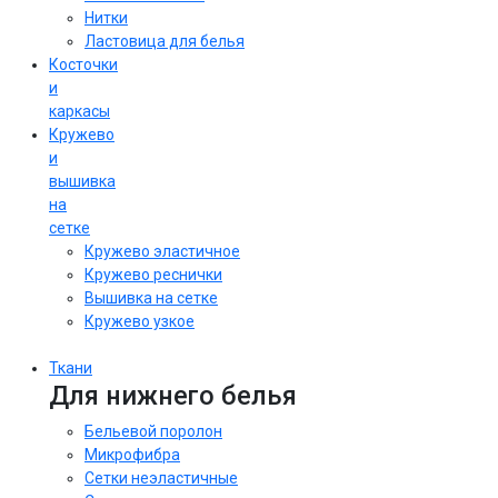
Нитки
Ластовица для белья
Косточки
и
каркасы
Кружево
и
вышивка
на
сетке
Кружево эластичное
Кружево реснички
Вышивка на сетке
Кружево узкое
Ткани
Для нижнего белья
Бельевой поролон
Микрофибра
Сетки неэластичные