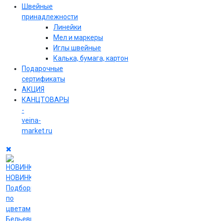
Швейные
принадлежности
Линейки
Мел и маркеры
Иглы швейные
Калька, бумага, картон
Подарочные
сертификаты
АКЦИЯ
КАНЦТОВАРЫ
-
veina-
market.ru
НОВИНКИ
Подборки
по
цветам
Бельевые