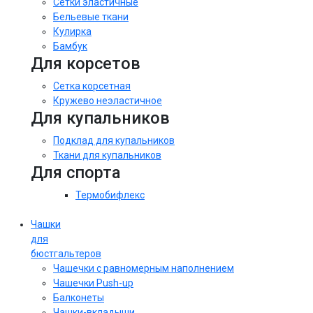
Сетки эластичные
Бельевые ткани
Кулирка
Бамбук
Для корсетов
Сетка корсетная
Кружево неэластичное
Для купальников
Подклад для купальников
Ткани для купальников
Для спорта
Термобифлекс
Чашки
для
бюстгальтеров
Чашечки с равномерным наполнением
Чашечки Push-up
Балконеты
Чашки-вкладыши