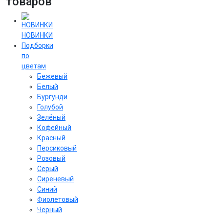
товаров
НОВИНКИ
Подборки
по
цветам
Бежевый
Белый
Бургунди
Голубой
Зелёный
Кофейный
Красный
Персиковый
Розовый
Серый
Сиреневый
Cиний
Фиолетовый
Чёрный