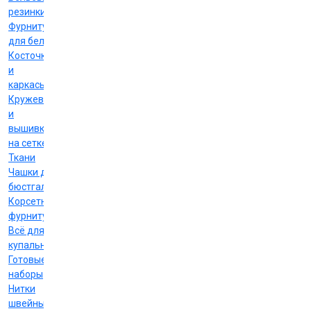
резинки
Фурнитура
для белья
Косточки
и
каркасы
Кружево
и
вышивка
на сетке
Ткани
Чашки для
бюстгальтеров
Корсетная
фурнитура
Всё для
купальников
Готовые
наборы
Нитки
швейные