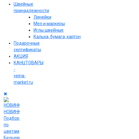
Швейные
принадлежности
Линейки
Мел и маркеры
Иглы швейные
Калька, бумага, картон
Подарочные
сертификаты
АКЦИЯ
КАНЦТОВАРЫ
-
veina-
market.ru
НОВИНКИ
Подборки
по
цветам
Бельевые