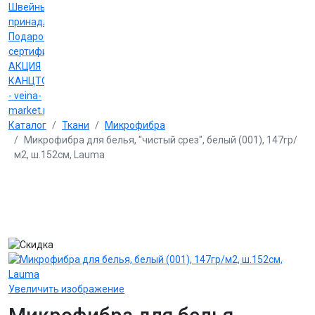
Швейные
принадлежности
Подарочные
сертификаты
АКЦИЯ
КАНЦТОВАРЫ
- veina-
market.ru
Каталог
Ткани
Микрофибра
Микрофибра для белья, "чистый срез", белый (001), 147гр/
м2, ш.152см, Lauma
Увеличить изображение