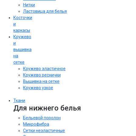
Нитки
Ластовица для белья
Косточки
и
каркасы
Кружево
и
вышивка
на
сетке
Кружево эластичное
Кружево реснички
Вышивка на сетке
Кружево узкое
Ткани
Для нижнего белья
Бельевой поролон
Микрофибра
Сетки неэластичные