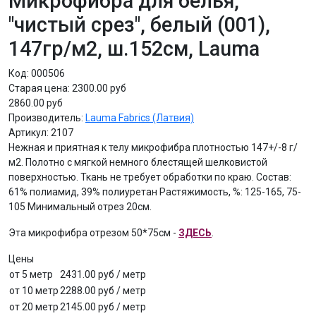
Микрофибра для белья,
"чистый срез", белый (001),
147гр/м2, ш.152см, Lauma
Код:
000506
Старая цена:
2300.00 руб
2860.00 руб
Производитель:
Lauma Fabrics (Латвия)
Артикул:
2107
Нежная и приятная к телу микрофибра плотностью 147+/-8 г/
м2. Полотно с мягкой немного блестящей шелковистой
поверхностью. Ткань не требует обработки по краю. Состав:
61% полиамид, 39% полиуретан Растяжимость, %: 125-165, 75-
105 Минимальный отрез 20см.
Эта микрофибра отрезом 50*75см -
ЗДЕСЬ
.
Цены
от 5 метр
2431.00 руб
/ метр
от 10 метр
2288.00 руб
/ метр
от 20 метр
2145.00 руб
/ метр