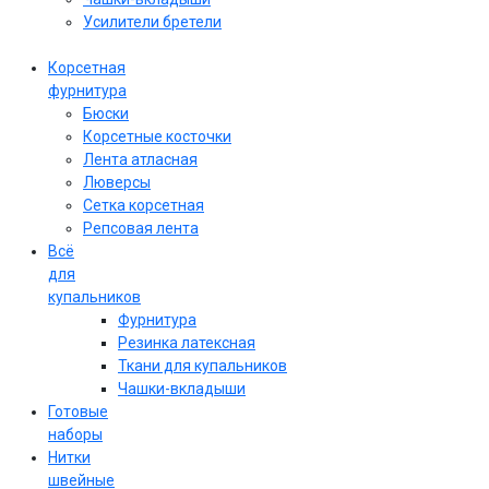
Усилители бретели
Корсетная
фурнитура
Бюски
Корсетные косточки
Лента атласная
Люверсы
Сетка корсетная
Репсовая лента
Всё
для
купальников
Фурнитура
Резинка латексная
Ткани для купальников
Чашки-вкладыши
Готовые
наборы
Нитки
швейные