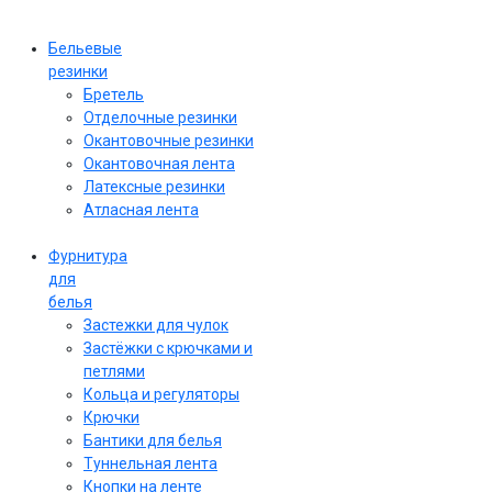
Бельевые
резинки
Бретель
Отделочные резинки
Окантовочные резинки
Окантовочная лента
Латексные резинки
Атласная лента
Фурнитура
для
белья
Застежки для чулок
Застёжки с крючками и
петлями
Кольца и регуляторы
Крючки
Бантики для белья
Туннельная лента
Кнопки на ленте