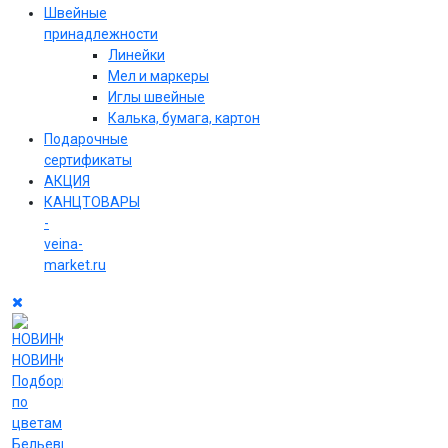
Швейные
принадлежности
Линейки
Мел и маркеры
Иглы швейные
Калька, бумага, картон
Подарочные
сертификаты
АКЦИЯ
КАНЦТОВАРЫ
-
veina-
market.ru
НОВИНКИ
Подборки
по
цветам
Бельевые