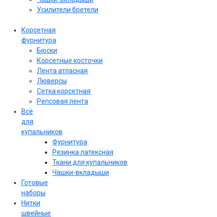
Усилители бретели
Корсетная
фурнитура
Бюски
Корсетные косточки
Лента атласная
Люверсы
Сетка корсетная
Репсовая лента
Всё
для
купальников
Фурнитура
Резинка латексная
Ткани для купальников
Чашки-вкладыши
Готовые
наборы
Нитки
швейные