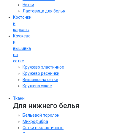
Нитки
Ластовица для белья
Косточки
и
каркасы
Кружево
и
вышивка
на
сетке
Кружево эластичное
Кружево реснички
Вышивка на сетке
Кружево узкое
Ткани
Для нижнего белья
Бельевой поролон
Микрофибра
Сетки неэластичные