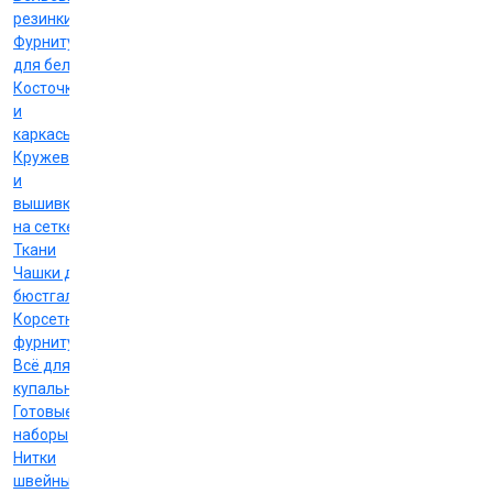
резинки
Фурнитура
для белья
Косточки
и
каркасы
Кружево
и
вышивка
на сетке
Ткани
Чашки для
бюстгальтеров
Корсетная
фурнитура
Всё для
купальников
Готовые
наборы
Нитки
швейные