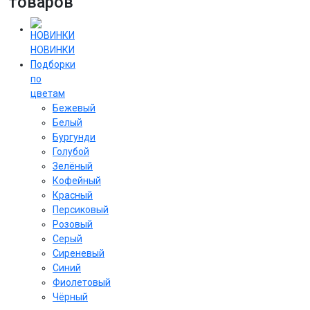
товаров
НОВИНКИ
Подборки
по
цветам
Бежевый
Белый
Бургунди
Голубой
Зелёный
Кофейный
Красный
Персиковый
Розовый
Серый
Сиреневый
Cиний
Фиолетовый
Чёрный