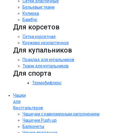
Сетки эластичные
Бельевые ткани
Кулирка
Бамбук
Для корсетов
Сетка корсетная
Кружево неэластичное
Для купальников
Подклад для купальников
Ткани для купальников
Для спорта
Термобифлекс
Чашки
для
бюстгальтеров
Чашечки с равномерным наполнением
Чашечки Push-up
Балконеты
Чашки-вкладыши