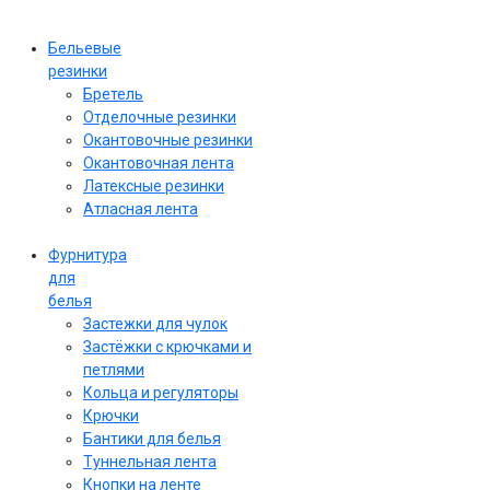
Бельевые
резинки
Бретель
Отделочные резинки
Окантовочные резинки
Окантовочная лента
Латексные резинки
Атласная лента
Фурнитура
для
белья
Застежки для чулок
Застёжки с крючками и
петлями
Кольца и регуляторы
Крючки
Бантики для белья
Туннельная лента
Кнопки на ленте