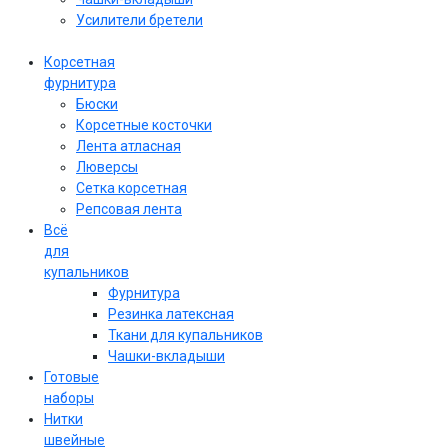
Усилители бретели
Корсетная
фурнитура
Бюски
Корсетные косточки
Лента атласная
Люверсы
Сетка корсетная
Репсовая лента
Всё
для
купальников
Фурнитура
Резинка латексная
Ткани для купальников
Чашки-вкладыши
Готовые
наборы
Нитки
швейные