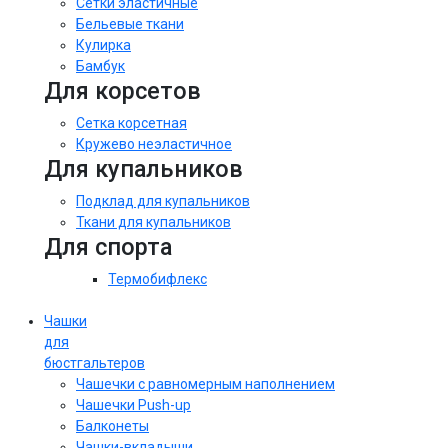
Сетки эластичные
Бельевые ткани
Кулирка
Бамбук
Для корсетов
Сетка корсетная
Кружево неэластичное
Для купальников
Подклад для купальников
Ткани для купальников
Для спорта
Термобифлекс
Чашки
для
бюстгальтеров
Чашечки с равномерным наполнением
Чашечки Push-up
Балконеты
Чашки-вкладыши