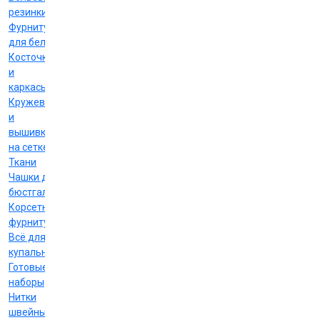
резинки
Фурнитура
для белья
Косточки
и
каркасы
Кружево
и
вышивка
на сетке
Ткани
Чашки для
бюстгальтеров
Корсетная
фурнитура
Всё для
купальников
Готовые
наборы
Нитки
швейные