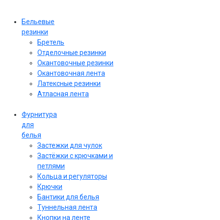
Бельевые
резинки
Бретель
Отделочные резинки
Окантовочные резинки
Окантовочная лента
Латексные резинки
Атласная лента
Фурнитура
для
белья
Застежки для чулок
Застёжки с крючками и
петлями
Кольца и регуляторы
Крючки
Бантики для белья
Туннельная лента
Кнопки на ленте