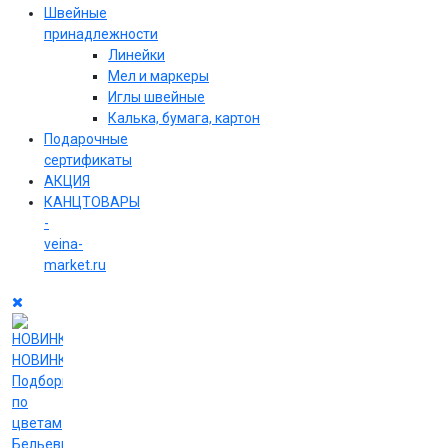
Швейные
принадлежности
Линейки
Мел и маркеры
Иглы швейные
Калька, бумага, картон
Подарочные
сертификаты
АКЦИЯ
КАНЦТОВАРЫ
-
veina-
market.ru
НОВИНКИ
Подборки
по
цветам
Бельевые