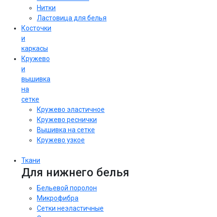
Нитки
Ластовица для белья
Косточки
и
каркасы
Кружево
и
вышивка
на
сетке
Кружево эластичное
Кружево реснички
Вышивка на сетке
Кружево узкое
Ткани
Для нижнего белья
Бельевой поролон
Микрофибра
Сетки неэластичные