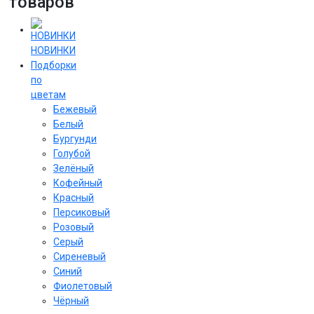
товаров
НОВИНКИ
Подборки
по
цветам
Бежевый
Белый
Бургунди
Голубой
Зелёный
Кофейный
Красный
Персиковый
Розовый
Серый
Сиреневый
Cиний
Фиолетовый
Чёрный