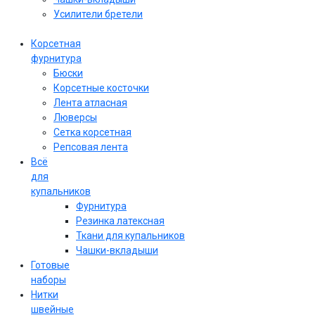
Усилители бретели
Корсетная
фурнитура
Бюски
Корсетные косточки
Лента атласная
Люверсы
Сетка корсетная
Репсовая лента
Всё
для
купальников
Фурнитура
Резинка латексная
Ткани для купальников
Чашки-вкладыши
Готовые
наборы
Нитки
швейные