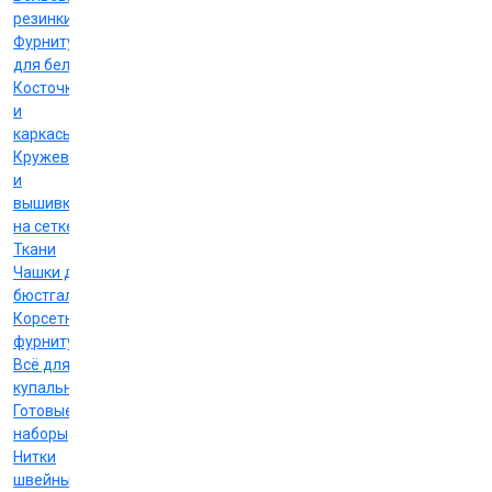
резинки
Фурнитура
для белья
Косточки
и
каркасы
Кружево
и
вышивка
на сетке
Ткани
Чашки для
бюстгальтеров
Корсетная
фурнитура
Всё для
купальников
Готовые
наборы
Нитки
швейные