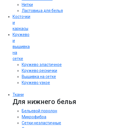
Нитки
Ластовица для белья
Косточки
и
каркасы
Кружево
и
вышивка
на
сетке
Кружево эластичное
Кружево реснички
Вышивка на сетке
Кружево узкое
Ткани
Для нижнего белья
Бельевой поролон
Микрофибра
Сетки неэластичные