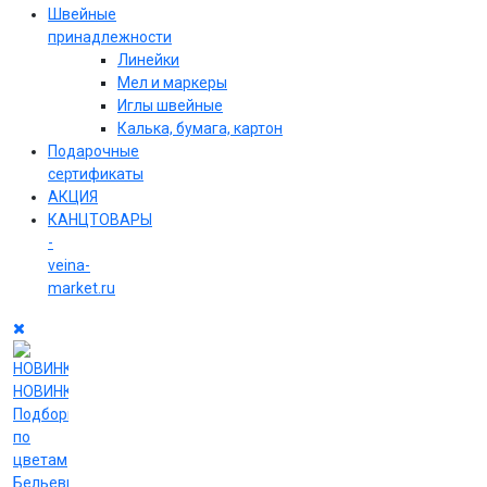
Швейные
принадлежности
Линейки
Мел и маркеры
Иглы швейные
Калька, бумага, картон
Подарочные
сертификаты
АКЦИЯ
КАНЦТОВАРЫ
-
veina-
market.ru
НОВИНКИ
Подборки
по
цветам
Бельевые