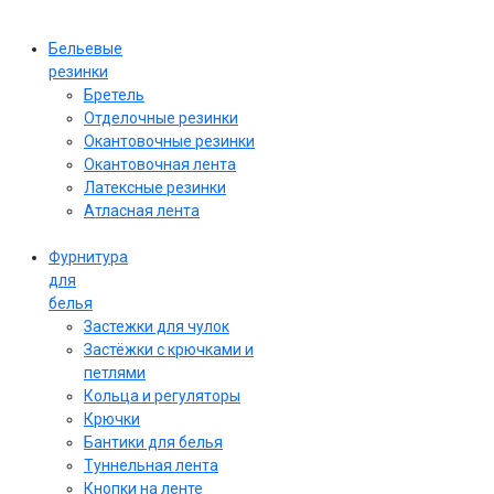
Бельевые
резинки
Бретель
Отделочные резинки
Окантовочные резинки
Окантовочная лента
Латексные резинки
Атласная лента
Фурнитура
для
белья
Застежки для чулок
Застёжки с крючками и
петлями
Кольца и регуляторы
Крючки
Бантики для белья
Туннельная лента
Кнопки на ленте