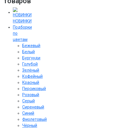
товаров
НОВИНКИ
Подборки
по
цветам
Бежевый
Белый
Бургунди
Голубой
Зелёный
Кофейный
Красный
Персиковый
Розовый
Серый
Сиреневый
Cиний
Фиолетовый
Чёрный