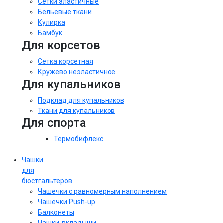
Сетки эластичные
Бельевые ткани
Кулирка
Бамбук
Для корсетов
Сетка корсетная
Кружево неэластичное
Для купальников
Подклад для купальников
Ткани для купальников
Для спорта
Термобифлекс
Чашки
для
бюстгальтеров
Чашечки с равномерным наполнением
Чашечки Push-up
Балконеты
Чашки-вкладыши