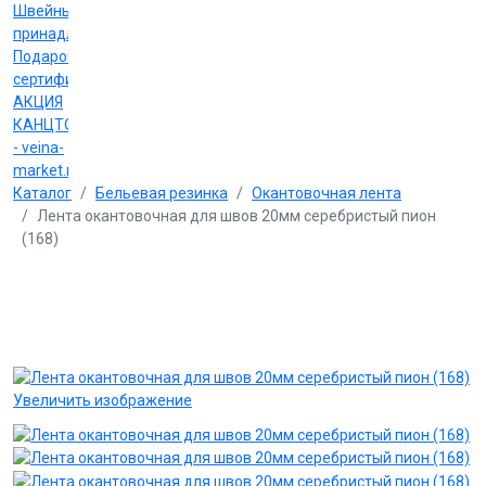
Швейные
принадлежности
Подарочные
сертификаты
АКЦИЯ
КАНЦТОВАРЫ
- veina-
market.ru
Каталог
Бельевая резинка
Окантовочная лента
Лента окантовочная для швов 20мм серебристый пион
(168)
Увеличить изображение