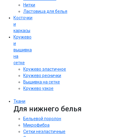
Нитки
Ластовица для белья
Косточки
и
каркасы
Кружево
и
вышивка
на
сетке
Кружево эластичное
Кружево реснички
Вышивка на сетке
Кружево узкое
Ткани
Для нижнего белья
Бельевой поролон
Микрофибра
Сетки неэластичные