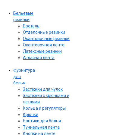
Бельевые
резинки
Бретель
Отделочные резинки
Окантовочные резинки
Окантовочная лента
Латексные резинки
Атласная лента
Фурнитура
для
белья
Застежки для чулок
Застёжки с крючками и
петлями
Кольца и регуляторы
Крючки
Бантики для белья
Туннельная лента
Кнопки на ленте