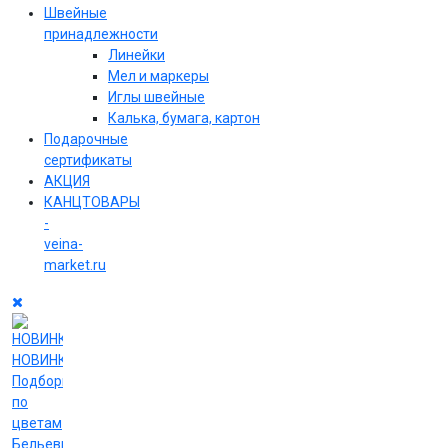
Швейные
принадлежности
Линейки
Мел и маркеры
Иглы швейные
Калька, бумага, картон
Подарочные
сертификаты
АКЦИЯ
КАНЦТОВАРЫ
-
veina-
market.ru
НОВИНКИ
Подборки
по
цветам
Бельевые