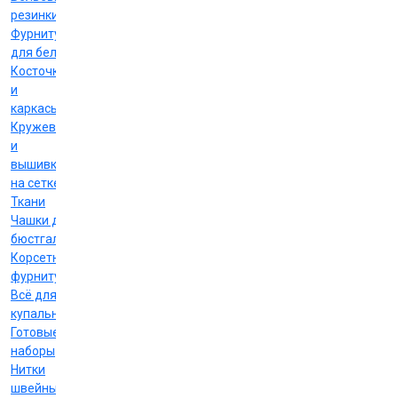
резинки
Фурнитура
для белья
Косточки
и
каркасы
Кружево
и
вышивка
на сетке
Ткани
Чашки для
бюстгальтеров
Корсетная
фурнитура
Всё для
купальников
Готовые
наборы
Нитки
швейные