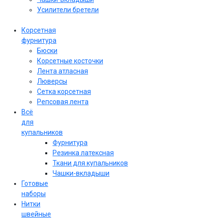
Усилители бретели
Корсетная
фурнитура
Бюски
Корсетные косточки
Лента атласная
Люверсы
Сетка корсетная
Репсовая лента
Всё
для
купальников
Фурнитура
Резинка латексная
Ткани для купальников
Чашки-вкладыши
Готовые
наборы
Нитки
швейные