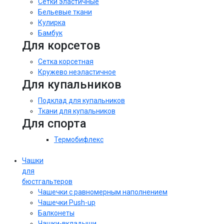
Сетки эластичные
Бельевые ткани
Кулирка
Бамбук
Для корсетов
Сетка корсетная
Кружево неэластичное
Для купальников
Подклад для купальников
Ткани для купальников
Для спорта
Термобифлекс
Чашки
для
бюстгальтеров
Чашечки с равномерным наполнением
Чашечки Push-up
Балконеты
Чашки-вкладыши