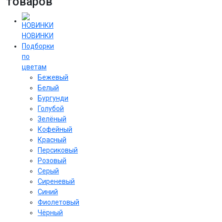
товаров
НОВИНКИ
Подборки
по
цветам
Бежевый
Белый
Бургунди
Голубой
Зелёный
Кофейный
Красный
Персиковый
Розовый
Серый
Сиреневый
Cиний
Фиолетовый
Чёрный