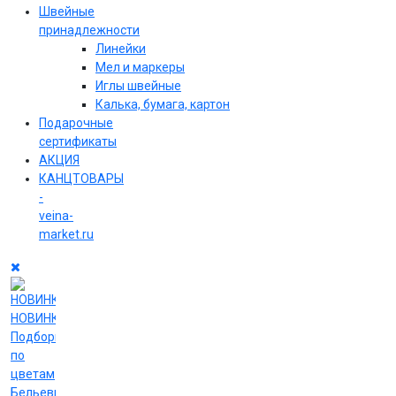
Швейные
принадлежности
Линейки
Мел и маркеры
Иглы швейные
Калька, бумага, картон
Подарочные
сертификаты
АКЦИЯ
КАНЦТОВАРЫ
-
veina-
market.ru
НОВИНКИ
Подборки
по
цветам
Бельевые