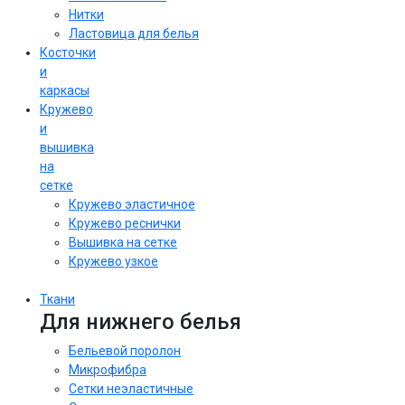
Нитки
Ластовица для белья
Косточки
и
каркасы
Кружево
и
вышивка
на
сетке
Кружево эластичное
Кружево реснички
Вышивка на сетке
Кружево узкое
Ткани
Для нижнего белья
Бельевой поролон
Микрофибра
Сетки неэластичные