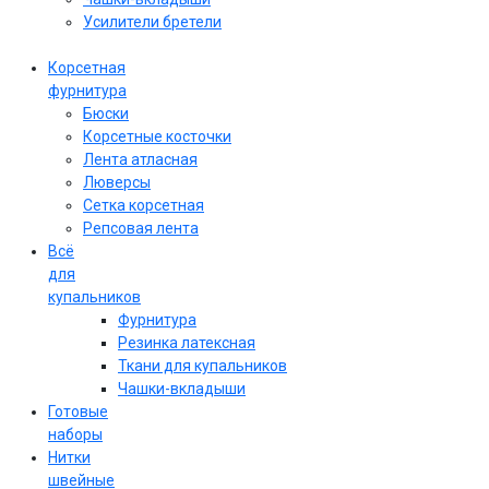
Усилители бретели
Корсетная
фурнитура
Бюски
Корсетные косточки
Лента атласная
Люверсы
Сетка корсетная
Репсовая лента
Всё
для
купальников
Фурнитура
Резинка латексная
Ткани для купальников
Чашки-вкладыши
Готовые
наборы
Нитки
швейные