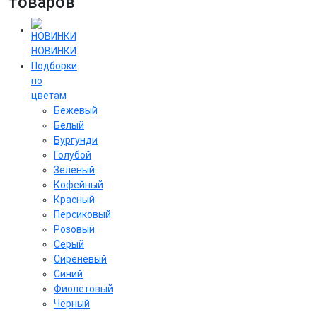
товаров
НОВИНКИ
Подборки
по
цветам
Бежевый
Белый
Бургунди
Голубой
Зелёный
Кофейный
Красный
Персиковый
Розовый
Серый
Сиреневый
Cиний
Фиолетовый
Чёрный