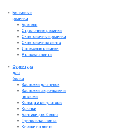
Бельевые
резинки
Бретель
Отделочные резинки
Окантовочные резинки
Окантовочная лента
Латексные резинки
Атласная лента
Фурнитура
для
белья
Застежки для чулок
Застёжки с крючками и
петлями
Кольца и регуляторы
Крючки
Бантики для белья
Туннельная лента
Кнопки на ленте