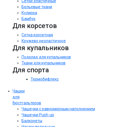
Сетки эластичные
Бельевые ткани
Кулирка
Бамбук
Для корсетов
Сетка корсетная
Кружево неэластичное
Для купальников
Подклад для купальников
Ткани для купальников
Для спорта
Термобифлекс
Чашки
для
бюстгальтеров
Чашечки с равномерным наполнением
Чашечки Push-up
Балконеты
Чашки-вкладыши