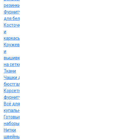
резинки
Фурнитура
для белья
Косточки
и
каркасы
Кружево
и
вышивка
на сетке
Ткани
Чашки для
бюстгальтеров
Корсетная
фурнитура
Всё для
купальников
Готовые
наборы
Нитки
швейные