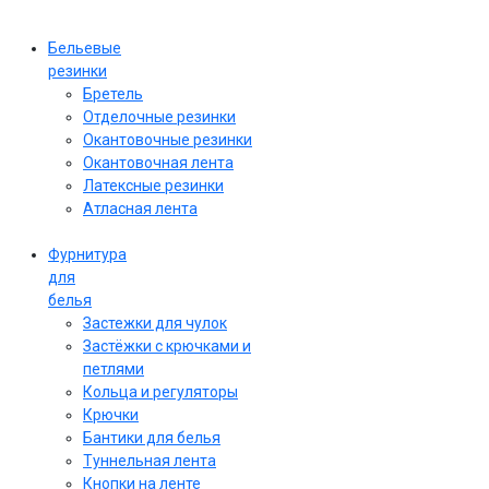
Бельевые
резинки
Бретель
Отделочные резинки
Окантовочные резинки
Окантовочная лента
Латексные резинки
Атласная лента
Фурнитура
для
белья
Застежки для чулок
Застёжки с крючками и
петлями
Кольца и регуляторы
Крючки
Бантики для белья
Туннельная лента
Кнопки на ленте