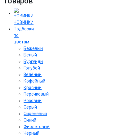
товаров
НОВИНКИ
Подборки
по
цветам
Бежевый
Белый
Бургунди
Голубой
Зелёный
Кофейный
Красный
Персиковый
Розовый
Серый
Сиреневый
Cиний
Фиолетовый
Чёрный