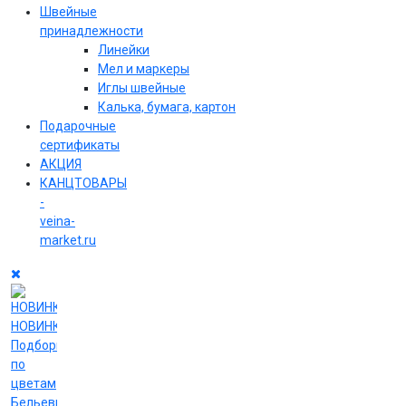
Швейные
принадлежности
Линейки
Мел и маркеры
Иглы швейные
Калька, бумага, картон
Подарочные
сертификаты
АКЦИЯ
КАНЦТОВАРЫ
-
veina-
market.ru
НОВИНКИ
Подборки
по
цветам
Бельевые