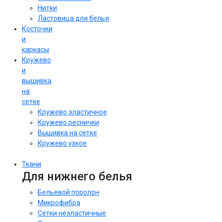
Нитки
Ластовица для белья
Косточки
и
каркасы
Кружево
и
вышивка
на
сетке
Кружево эластичное
Кружево реснички
Вышивка на сетке
Кружево узкое
Ткани
Для нижнего белья
Бельевой поролон
Микрофибра
Сетки неэластичные