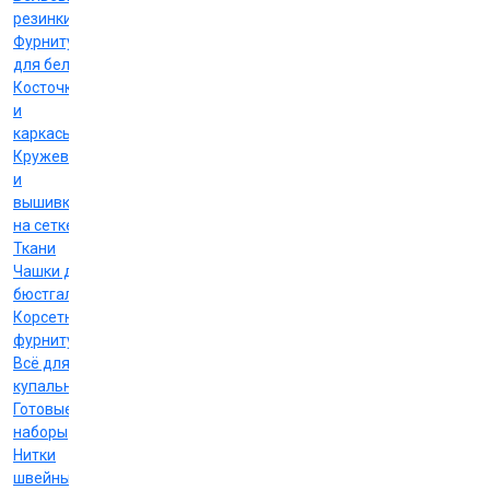
резинки
Фурнитура
для белья
Косточки
и
каркасы
Кружево
и
вышивка
на сетке
Ткани
Чашки для
бюстгальтеров
Корсетная
фурнитура
Всё для
купальников
Готовые
наборы
Нитки
швейные