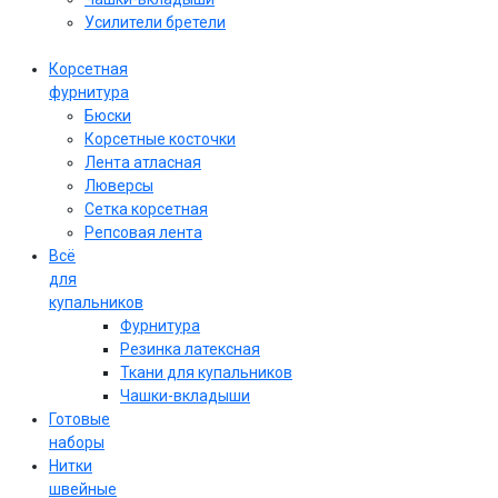
Усилители бретели
Корсетная
фурнитура
Бюски
Корсетные косточки
Лента атласная
Люверсы
Сетка корсетная
Репсовая лента
Всё
для
купальников
Фурнитура
Резинка латексная
Ткани для купальников
Чашки-вкладыши
Готовые
наборы
Нитки
швейные