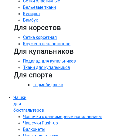
Сетки эластичные
Бельевые ткани
Кулирка
Бамбук
Для корсетов
Сетка корсетная
Кружево неэластичное
Для купальников
Подклад для купальников
Ткани для купальников
Для спорта
Термобифлекс
Чашки
для
бюстгальтеров
Чашечки с равномерным наполнением
Чашечки Push-up
Балконеты
Чашки-вкладыши