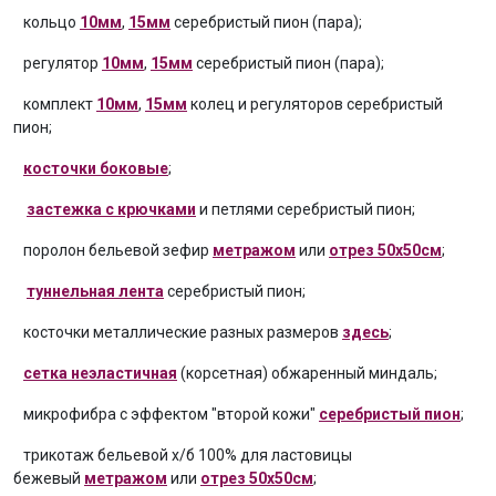
кольцо
10мм
,
15мм
серебристый пион (пара);
регулятор
10мм
,
15мм
серебристый пион (пара);
комплект
10мм
,
15мм
колец и регуляторов серебристый
пион;
косточки боковые
;
застежка с крючками
и петлями серебристый пион;
поролон бельевой зефир
метражом
или
отрез 50х50см
;
туннельная лента
серебристый пион;
косточки металлические разных размеров
здесь
;
сетка неэластичная
(корсетная) обжаренный миндаль;
микрофибра с эффектом "второй кожи"
серебристый пион
;
трикотаж бельевой х/б 100% для ластовицы
бежевый
метражом
или
отрез 50х50см
;