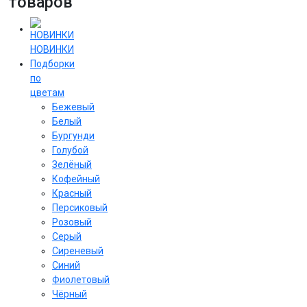
товаров
НОВИНКИ
Подборки
по
цветам
Бежевый
Белый
Бургунди
Голубой
Зелёный
Кофейный
Красный
Персиковый
Розовый
Серый
Сиреневый
Cиний
Фиолетовый
Чёрный