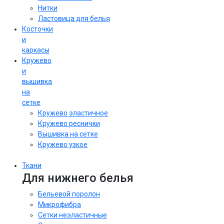
Нитки
Ластовица для белья
Косточки
и
каркасы
Кружево
и
вышивка
на
сетке
Кружево эластичное
Кружево реснички
Вышивка на сетке
Кружево узкое
Ткани
Для нижнего белья
Бельевой поролон
Микрофибра
Сетки неэластичные