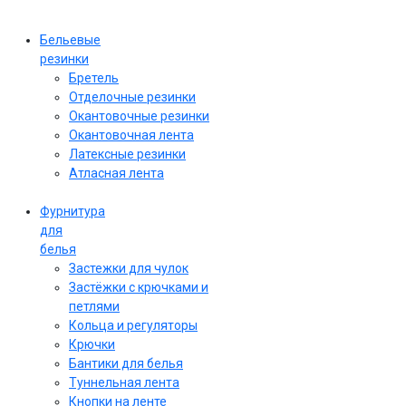
Бельевые
резинки
Бретель
Отделочные резинки
Окантовочные резинки
Окантовочная лента
Латексные резинки
Атласная лента
Фурнитура
для
белья
Застежки для чулок
Застёжки с крючками и
петлями
Кольца и регуляторы
Крючки
Бантики для белья
Туннельная лента
Кнопки на ленте