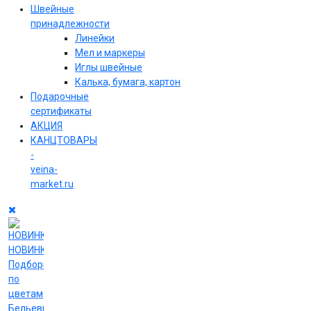
Швейные
принадлежности
Линейки
Мел и маркеры
Иглы швейные
Калька, бумага, картон
Подарочные
сертификаты
АКЦИЯ
КАНЦТОВАРЫ
-
veina-
market.ru
НОВИНКИ
Подборки
по
цветам
Бельевые