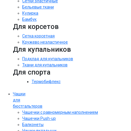
Сетки эластичные
Бельевые ткани
Кулирка
Бамбук
Для корсетов
Сетка корсетная
Кружево неэластичное
Для купальников
Подклад для купальников
Ткани для купальников
Для спорта
Термобифлекс
Чашки
для
бюстгальтеров
Чашечки с равномерным наполнением
Чашечки Push-up
Балконеты
Чашки-вкладыши