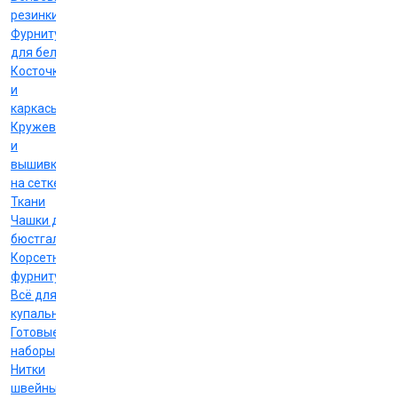
резинки
Фурнитура
для белья
Косточки
и
каркасы
Кружево
и
вышивка
на сетке
Ткани
Чашки для
бюстгальтеров
Корсетная
фурнитура
Всё для
купальников
Готовые
наборы
Нитки
швейные