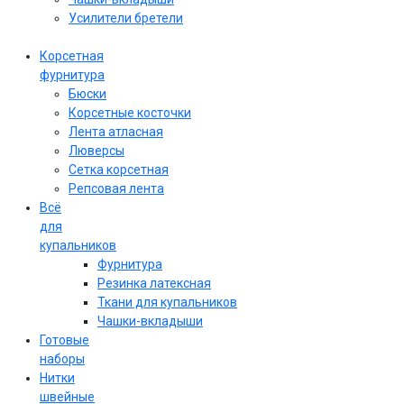
Усилители бретели
Корсетная
фурнитура
Бюски
Корсетные косточки
Лента атласная
Люверсы
Сетка корсетная
Репсовая лента
Всё
для
купальников
Фурнитура
Резинка латексная
Ткани для купальников
Чашки-вкладыши
Готовые
наборы
Нитки
швейные