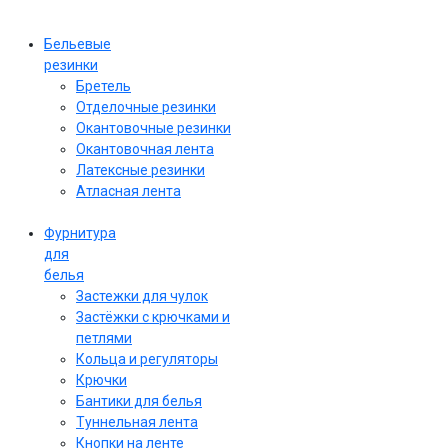
Бельевые
резинки
Бретель
Отделочные резинки
Окантовочные резинки
Окантовочная лента
Латексные резинки
Атласная лента
Фурнитура
для
белья
Застежки для чулок
Застёжки с крючками и
петлями
Кольца и регуляторы
Крючки
Бантики для белья
Туннельная лента
Кнопки на ленте