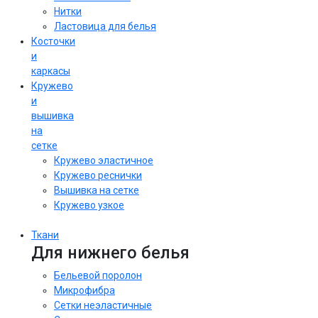
Нитки
Ластовица для белья
Косточки
и
каркасы
Кружево
и
вышивка
на
сетке
Кружево эластичное
Кружево реснички
Вышивка на сетке
Кружево узкое
Ткани
Для нижнего белья
Бельевой поролон
Микрофибра
Сетки неэластичные