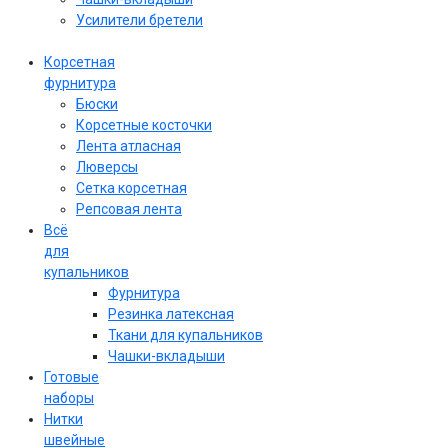
Усилители бретели
Корсетная
фурнитура
Бюски
Корсетные косточки
Лента атласная
Люверсы
Сетка корсетная
Репсовая лента
Всё
для
купальников
Фурнитура
Резинка латексная
Ткани для купальников
Чашки-вкладыши
Готовые
наборы
Нитки
швейные