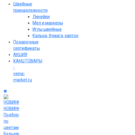
Швейные
принадлежности
Линейки
Мел и маркеры
Иглы швейные
Калька, бумага, картон
Подарочные
сертификаты
АКЦИЯ
КАНЦТОВАРЫ
-
veina-
market.ru
НОВИНКИ
Подборки
по
цветам
Бельевые