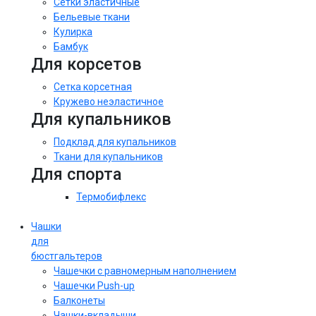
Сетки эластичные
Бельевые ткани
Кулирка
Бамбук
Для корсетов
Сетка корсетная
Кружево неэластичное
Для купальников
Подклад для купальников
Ткани для купальников
Для спорта
Термобифлекс
Чашки
для
бюстгальтеров
Чашечки с равномерным наполнением
Чашечки Push-up
Балконеты
Чашки-вкладыши