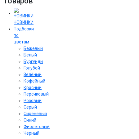
товаров
НОВИНКИ
Подборки
по
цветам
Бежевый
Белый
Бургунди
Голубой
Зелёный
Кофейный
Красный
Персиковый
Розовый
Серый
Сиреневый
Cиний
Фиолетовый
Чёрный