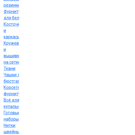
резинки
Фурнитура
для белья
Косточки
и
каркасы
Кружево
и
вышивка
на сетке
Ткани
Чашки для
бюстгальтеров
Корсетная
фурнитура
Всё для
купальников
Готовые
наборы
Нитки
швейные