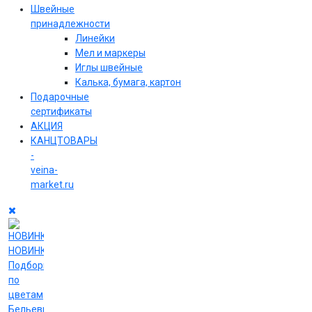
Швейные
принадлежности
Линейки
Мел и маркеры
Иглы швейные
Калька, бумага, картон
Подарочные
сертификаты
АКЦИЯ
КАНЦТОВАРЫ
-
veina-
market.ru
НОВИНКИ
Подборки
по
цветам
Бельевые