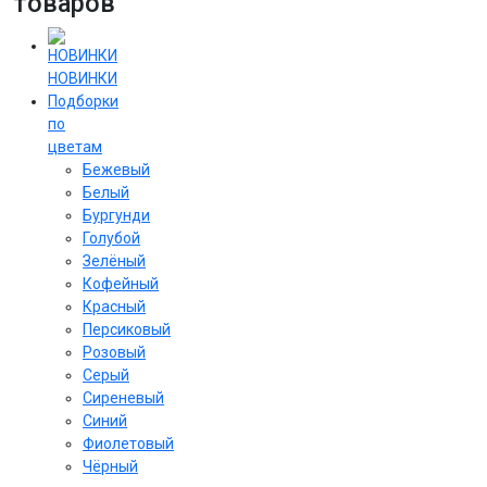
товаров
НОВИНКИ
Подборки
по
цветам
Бежевый
Белый
Бургунди
Голубой
Зелёный
Кофейный
Красный
Персиковый
Розовый
Серый
Сиреневый
Cиний
Фиолетовый
Чёрный