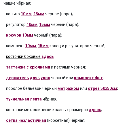
чашке чёрная;
кольцо
10мм
,
15мм
чёрное (пара);
регулятор
10мм
,
15мм
чёрный (пара);
крючок 10мм
чёрный (пара);
комплект
10мм
,
15мм
колец и регуляторов черный;
косточки боковые
здесь
;
застежка с крючками
и петлями чёрная;
держатель для чулок
чёрный или
комплект 4шт
;
поролон бельевой чёрный
метражом
или
отрез 50х50см
;
туннельная лента
чёрная;
косточки металлические разных размеров
здесь
;
сетка неэластичная
(корсетная) чёрная;