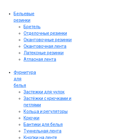
Бельевые
резинки
Бретель
Отделочные резинки
Окантовочные резинки
Окантовочная лента
Латексные резинки
Атласная лента
Фурнитура
для
белья
Застежки для чулок
Застёжки с крючками и
петлями
Кольца и регуляторы
Крючки
Бантики для белья
Туннельная лента
Кнопки на ленте