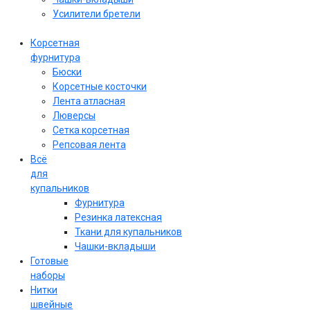
Усилители бретели
Корсетная
фурнитура
Бюски
Корсетные косточки
Лента атласная
Люверсы
Сетка корсетная
Репсовая лента
Всё
для
купальников
Фурнитура
Резинка латексная
Ткани для купальников
Чашки-вкладыши
Готовые
наборы
Нитки
швейные