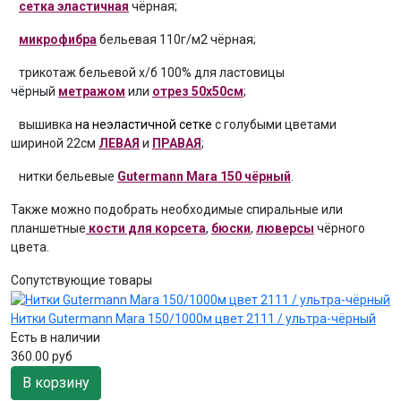
сетка эластичная
чёрная;
микрофибра
бельевая 110г/м2 чёрная;
трикотаж бельевой х/б 100% для ластовицы
чёрный
метражом
или
отрез 50х50см
;
вышивка
на неэластичной сетке
с голубыми цветами
шириной 22см
ЛЕВАЯ
и
ПРАВАЯ
;
нитки бельевые
Gutermann Mara 150 чёрный
.
Также можно подобрать необходимые спиральные или
планшетные
кости для корсета
,
бюски
,
люверсы
чёрного
цвета.
Сопутствующие товары
Нитки Gutermann Mara 150/1000м цвет 2111 / ультра-чёрный
Есть в наличии
360.00 руб
В корзину