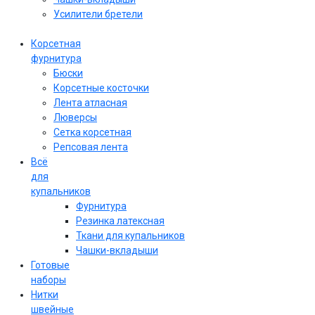
Усилители бретели
Корсетная
фурнитура
Бюски
Корсетные косточки
Лента атласная
Люверсы
Сетка корсетная
Репсовая лента
Всё
для
купальников
Фурнитура
Резинка латексная
Ткани для купальников
Чашки-вкладыши
Готовые
наборы
Нитки
швейные