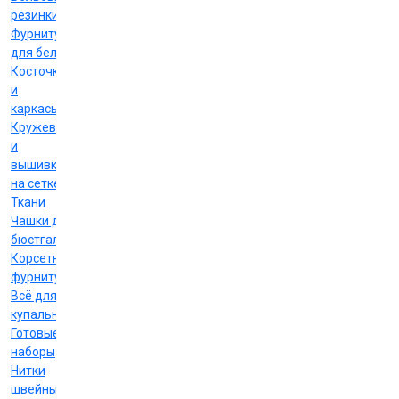
резинки
Фурнитура
для белья
Косточки
и
каркасы
Кружево
и
вышивка
на сетке
Ткани
Чашки для
бюстгальтеров
Корсетная
фурнитура
Всё для
купальников
Готовые
наборы
Нитки
швейные