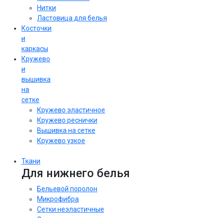
Нитки
Ластовица для белья
Косточки
и
каркасы
Кружево
и
вышивка
на
сетке
Кружево эластичное
Кружево реснички
Вышивка на сетке
Кружево узкое
Ткани
Для нижнего белья
Бельевой поролон
Микрофибра
Сетки неэластичные