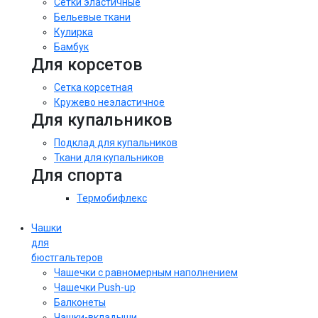
Сетки эластичные
Бельевые ткани
Кулирка
Бамбук
Для корсетов
Сетка корсетная
Кружево неэластичное
Для купальников
Подклад для купальников
Ткани для купальников
Для спорта
Термобифлекс
Чашки
для
бюстгальтеров
Чашечки с равномерным наполнением
Чашечки Push-up
Балконеты
Чашки-вкладыши