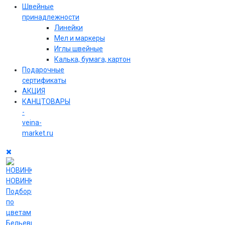
Швейные
принадлежности
Линейки
Мел и маркеры
Иглы швейные
Калька, бумага, картон
Подарочные
сертификаты
АКЦИЯ
КАНЦТОВАРЫ
-
veina-
market.ru
НОВИНКИ
Подборки
по
цветам
Бельевые