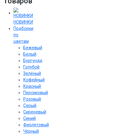
товаров
НОВИНКИ
Подборки
по
цветам
Бежевый
Белый
Бургунди
Голубой
Зелёный
Кофейный
Красный
Персиковый
Розовый
Серый
Сиреневый
Cиний
Фиолетовый
Чёрный