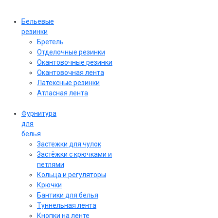
Бельевые
резинки
Бретель
Отделочные резинки
Окантовочные резинки
Окантовочная лента
Латексные резинки
Атласная лента
Фурнитура
для
белья
Застежки для чулок
Застёжки с крючками и
петлями
Кольца и регуляторы
Крючки
Бантики для белья
Туннельная лента
Кнопки на ленте